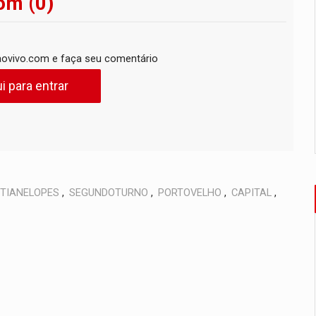
om (0)
ovivo.com e faça seu comentário
i para entrar
STIANELOPES
,
SEGUNDOTURNO
,
PORTOVELHO
,
CAPITAL
,