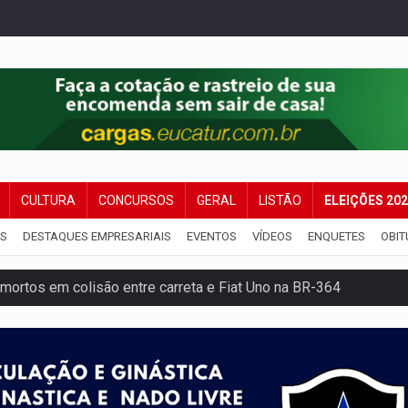
CULTURA
CONCURSOS
GERAL
LISTÃO
ELEIÇÕES 20
IS
DESTAQUES EMPRESARIAIS
EVENTOS
VÍDEOS
ENQUETES
OBIT
mortos em colisão entre carreta e Fiat Uno na BR-364
umprimento da legislação sobre transporte de cargas por em
 sexual infantil na internet e via IA
rgia nuclear, defesa e ciência em Brasília
o deixa quatro mortos e um em estado grave na BR