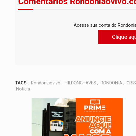
Comentários Rondoniaovivo.c
Acesse sua conta do Rondonia
Clique aqu
TAGS :
Rondoniaovivo
,
HILDONCHAVES
,
RONDONIA
,
CRI
Notícia