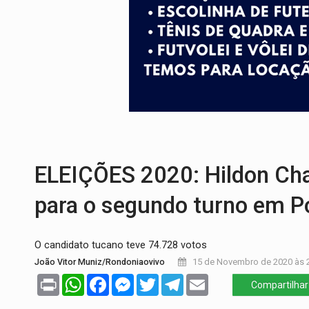
ENCONTRO:
Amazônia Negra ganha projeç
PREVISÃO:
Porto Velho tem chances de c
SINDICATOS UNIDOS:
Assembleia Geral 
PROCESSO SELETIVO:
Rondoniaovivo abr
BRASIL CONTRA O CRIME:
Acusado de gu
ELEIÇÕES 2020: Hildon Cha
para o segundo turno em P
O candidato tucano teve 74.728 votos
João Vitor Muniz/Rondoniaovivo
15 de Novembro de 2020 às 
Print
WhatsApp
Facebook
Messenger
Twitter
Telegram
Email
Compartilhar