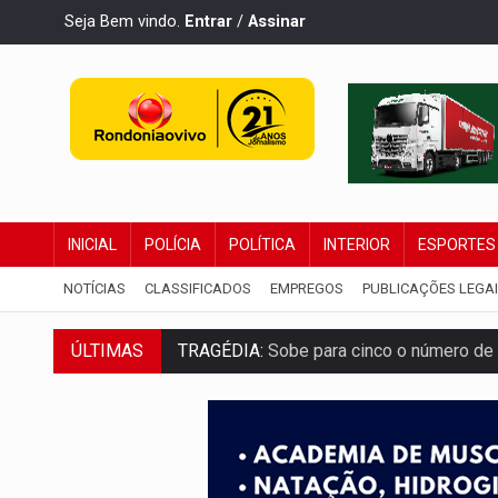
Seja Bem vindo.
Entrar
/
Assinar
INICIAL
POLÍCIA
POLÍTICA
INTERIOR
ESPORTES
NOTÍCIAS
CLASSIFICADOS
EMPREGOS
PUBLICAÇÕES LEGA
TRAGÉDIA:
Sobe para cinco o número de 
ÚLTIMAS
TRANSPORTE DE ARROZ:
MPF assegura c
DEEPFAKE:
Sancionada lei contra violência
COLEGIADO:
Brasil e Rússia discutem ene
URGENTE:
Colisão entre caminhão e carr