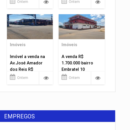
Ontem
Ontem
Imóveis
Imóveis
Imóvel a venda na
A venda R$
Av.José Amador
1.700.000 bairro
dos Reis R$
Embratel 10
1.400.000
apartamentos!
Ontem
Ontem
EMPREGOS