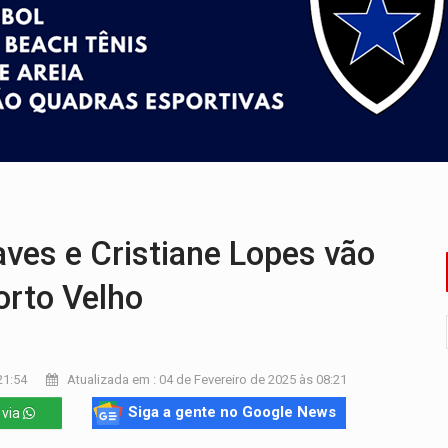
ão nacional com participação de Marcela Bonfim
huvas isoladas nesta sexta-feira (7)
delibera greve da educação municipal em Porto Velho
e oficina de Comunicação com oportunidade de integrar equipe
ardar armas de facção é preso com revólveres e espingardas
ves e Cristiane Lopes vão
orto Velho
21:54
Atualizada em : 04 de Fevereiro de 2025 às 08:21
Siga a gente no Google News
 via