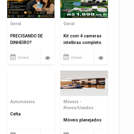
Geral
Geral
PRECISANDO DE
Kit com 4 cameras
DINHEIRO?
intelbras completo
Ontem
Ontem
Automóveis
Móveis -
Novos/Usados
Celta
Móveis planejados