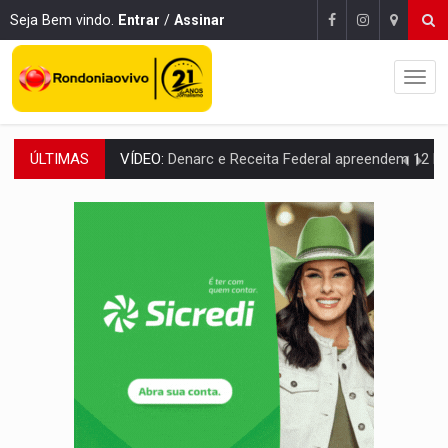
Seja Bem vindo.
Entrar
/
Assinar
ÚLTIMAS
OPERAÇÃO DA PC:
Membros do CV são presos com armas e drogas após c
ENTRADA GRATUITA:
Espetáculo As Marias Somos Nós será apresen
VÍDEO:
Três são presos após furto de motocicleta em frente
CELEBRAÇÃO:
Cerejeiras completa 43 anos de emancipação com progra
SAÚDE:
Anvisa desmente boato sobre presença de plástico ou petr
VÍDEO:
Pitbulls fogem de residência e atacam casal de idosos 
AÇÃO CONJUNTA:
Forças policiais apreendem cerca de 1kg de our
PF ESTÁ APURANDO:
Flávio Bolsonaro escolhe Alfredo Gaspar como vice, alvo de d