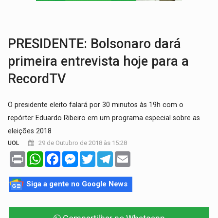
GRAVE:
Homem é esfaqueado no peito durante briga ent
VÍDEO:
Denarc e Receita Federal apreendem 12 kg de skunk e arma que iam
PRESIDENTE: Bolsonaro dará
primeira entrevista hoje para a
RecordTV
O presidente eleito falará por 30 minutos às 19h com o
repórter Eduardo Ribeiro em um programa especial sobre as
eleições 2018
29 de Outubro de 2018 às 15:28
UOL
Print
WhatsApp
Facebook
Messenger
Twitter
Telegram
Email
Siga a gente no Google News