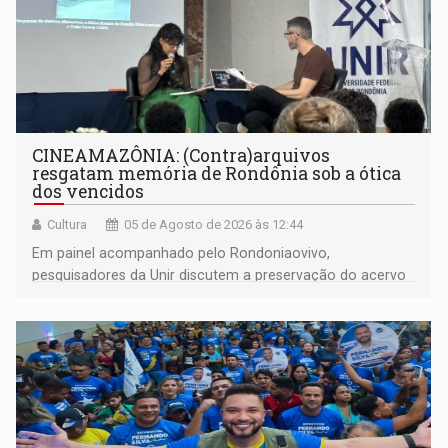
CINEAMAZÔNIA: (Contra)arquivos
resgatam memória de Rondônia sob a ótica
dos vencidos
Cultura
05 de Agosto de 2026 às 12:44
Em painel acompanhado pelo Rondoniaovivo,
pesquisadores da Unir discutem a preservação do acervo
do século 20 e o legado de Sílvio Tendler, que defendia a
memória como bússola para o futuro