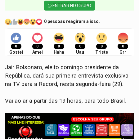
ENTRAR NO GRUPO
0 pessoas reagiram a isso.
0
0
0
0
0
0
Gostei
Amei
Haha
Uau
Triste
Grr
Jair Bolsonaro, eleito domingo presidente da
República, dará sua primeira entrevista exclusiva
na TV para a Record, nesta segunda-feira (29).
Vai ao ar a partir das 19 horas, para todo Brasil.