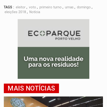
TAGS :
eleitor
,
voto
,
primeiro turno
,
urnas
,
domingo
,
eleições 2018
,
Notícia
MAIS NOTÍCIAS