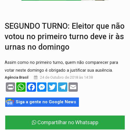
EXPANSÃO:
Grupo Nova Era amplia presença em PVH e transforma Aramix em
ROTA GLOBAL:
PCC amplia presença internacional e transforma Brasil em cor
SEGUNDO TURNO: Eleitor que não
votou no primeiro turno deve ir às
urnas no domingo
Assim como no primeiro turno, quem não comparecer para
votar neste domingo é obrigado a justificar sua ausência.
24 de Outubro de 2018 às 14:38
Agência Brasil
Print
WhatsApp
Facebook
Messenger
Twitter
Telegram
Email
Siga a gente no Google News
Compartilhar no Whatsapp