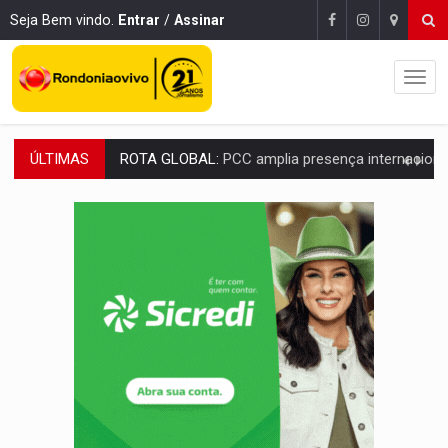
Seja Bem vindo.
Entrar
/
Assinar
ÚLTIMAS
CONEXÃO RONDONIAOVIVO:
Museólogo Antônio Ocampo conduz a história de uma
EXTENSÃO DE DANOS:
Ferroviários pedem ao Iphan recuperação de área atingid
VARIANDO O CARDÁPIO:
Veja essa receita de carne assada para o a
PREJUÍZO AOS ESTUDANTES:
Greve dos professores em PVH é considerada 
POSSESSÃO DE DEBORAH LOGAN:
Terror mistura mistério e filmagens quase
TRANSPARÊNCIA:
TCE reúne candidatos ao Governo e apresenta diagnó
ELAS DECIDEM:
Mulheres são maioria e representam 52% do eleitorado de 
NO CARRO:
Homem é preso com pistola 9mm durante abordagem da Força Tát