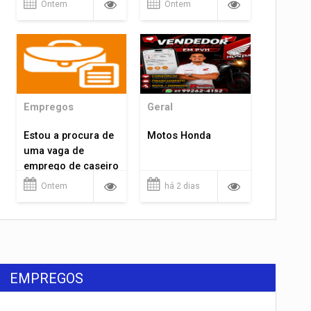
Ontem
Ontem
Empregos
Geral
Estou a procura de
Motos Honda
uma vaga de
emprego de caseiro
em porto velho
Ontem
há 2 dias
rondônia
EMPREGOS