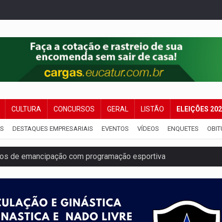
CULTURA
CONCURSOS
GERAL
LISTÃO
ELEIÇÕES 20
IS
DESTAQUES EMPRESARIAIS
EVENTOS
VÍDEOS
ENQUETES
OBIT
nos de emancipação com programação esportiva
sença de plástico ou petróleo em ovos
tacam casal de idosos na zona Leste
endem cerca de 1kg de ouro em Rondônia