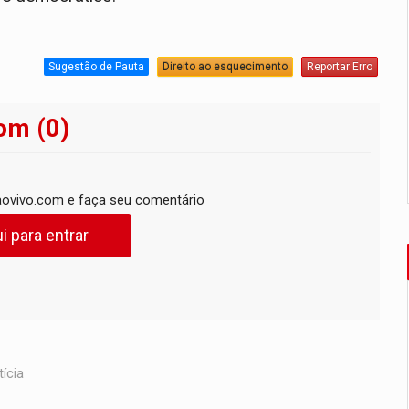
Sugestão de Pauta
Direito ao esquecimento
Reportar Erro
om (0)
ovivo.com e faça seu comentário
i para entrar
ícia