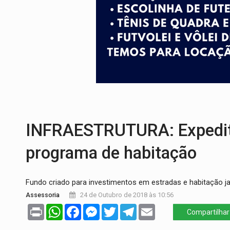
PF ESTÁ APURANDO:
Flávio Bolsonaro e
GRAVE:
Homem é esfaqueado no peito dur
VÍDEO:
Denarc e Receita Federal apreen
OPERAÇÃO DA PC:
Membros do CV são p
ENTRADA GRATUITA:
Espetáculo As Mari
VÍDEO:
Três são presos após furto de mo
INFRAESTRUTURA: Expedito
programa de habitação
Fundo criado para investimentos em estradas e habitação j
Assessoria
24 de Outubro de 2018 às 10:56
Print
WhatsApp
Facebook
Messenger
Twitter
Telegram
Email
Compartilhar