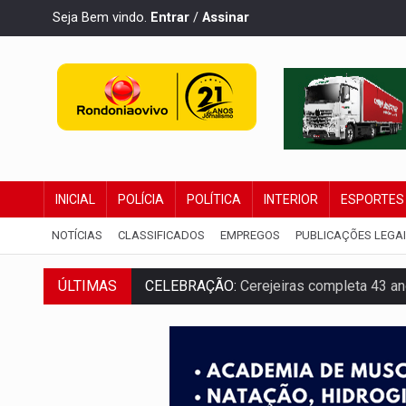
Seja Bem vindo.
Entrar
/
Assinar
INICIAL
POLÍCIA
POLÍTICA
INTERIOR
ESPORTES
NOTÍCIAS
CLASSIFICADOS
EMPREGOS
PUBLICAÇÕES LEGA
ÚLTIMAS
CELEBRAÇÃO:
Cerejeiras completa 43 a
SAÚDE:
Anvisa desmente boato sobre pre
VÍDEO:
Pitbulls fogem de residência e a
AÇÃO CONJUNTA:
Forças policiais apre