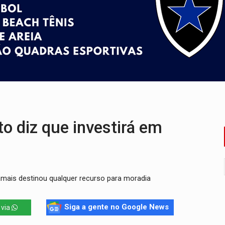
scolhe Alfredo Gaspar como vice, alvo de denúncia por estupro
ante briga entre vizinhos
dem 12 kg de skunk e arma que iam para o Sudeste
resos com armas e drogas após crime de tortur@
as Somos Nós será apresentado na capital
tocicleta em frente de academia
 diz que investirá em
amais destinou qualquer recurso para moradia
Siga a gente no Google News
 via