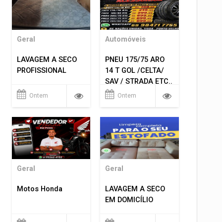
Geral
Automóveis
LAVAGEM A SECO
PNEU 175/75 ARO
PROFISSIONAL
14 T GOL /CELTA/
SAV / STRADA ETC..
R$ 219,99
Ontem
Ontem
MONTAGEM GRATIS
Geral
Geral
Motos Honda
LAVAGEM A SECO
EM DOMICÍLIO