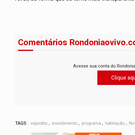
Comentários Rondoniaovivo.c
Acesse sua conta do Rondonia
Clique aqu
TAGS :
expedito
,
investimento
,
programa
,
habitação
,
Not