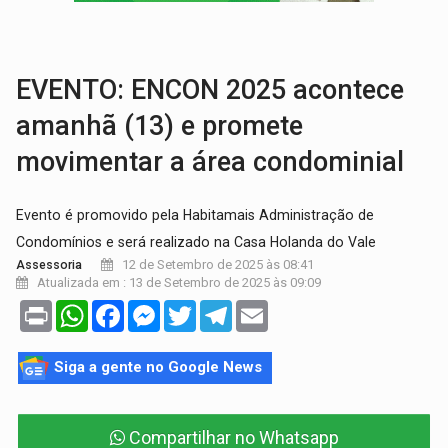
AMOR PERDIDO DÓI:
Luto amoroso não tem prazo, mas exige aten
TECNOLOGIA:
Empresas de Xangai aprimoram robôs de IA incorporada em 
EVENTO: ENCON 2025 acontece
amanhã (13) e promete
movimentar a área condominial
Evento é promovido pela Habitamais Administração de
Condomínios e será realizado na Casa Holanda do Vale
12 de Setembro de 2025 às 08:41
Assessoria
Atualizada em : 13 de Setembro de 2025 às 09:09
Print
WhatsApp
Facebook
Messenger
Twitter
Telegram
Email
Siga a gente no Google News
Compartilhar no Whatsapp