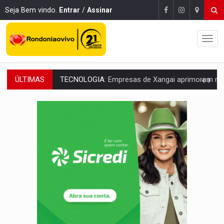
Seja Bem vindo.
Entrar
/
Assinar
ÚLTIMAS
PROTEGE A TERRA:
China descobre como explodir asteroide com bomba n
VÍDEO:
Motociclista morre após bater na traseira de camin
PARECE UM NUGGET:
Essa receita com frango virou o meu ja
EMPREENDEDORISMO:
7 negócios que podem começar com pouco dinheiro e vi
GIGANTE DA AMÉRICA:
Brasil reúne dimensão continental e posição estratégic
INDEPENDÊNCIA:
10 dicas importantes para quem quer mo
VARCENA:
Cientistas descobrem nova espécie de rã em florestas alagada
BARGANHA:
Vai comprar celular usado? Veja como consultar o a