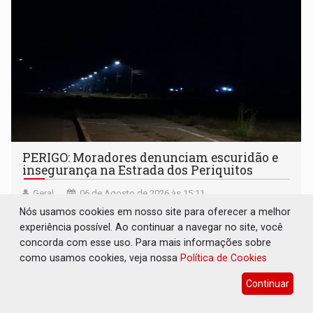
PERIGO: Moradores denunciam escuridão e
insegurança na Estrada dos Periquitos
Geral
06 de Agosto de 2026 às 15:11
Nós usamos cookies em nosso site para oferecer a melhor
Furtos recorrentes de fiação elétrica e vegetação alta
experiência possível. Ao continuar a navegar no site, você
expõem trabalhadores e pedestres a riscos no período
concorda com esse uso. Para mais informações sobre
noturno e de madrugada
como usamos cookies, veja nossa
Política de Cookies
Continuar