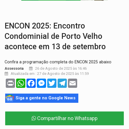
BRASIL CONTRA O CRIME:
Acusado de guardar armas de facção é preso com rev
TRAGÉDIA:
Sobe para cinco o número de mortos em colisão entre carreta e Fia
ENCON 2025: Encontro
Condominial de Porto Velho
acontece em 13 de setembro
Confira a programação completa do ENCON 2025 abaixo
26 de Agosto de 2025 às 16:46
Assessoria
Atualizada em : 27 de Agosto de 2025 às 11:59
Print
WhatsApp
Facebook
Messenger
Twitter
Telegram
Email
Siga a gente no Google News
Compartilhar no Whatsapp