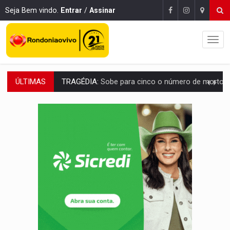
Seja Bem vindo.
Entrar
/
Assinar
ÚLTIMAS
TRANSPORTE DE ARROZ:
MPF assegura cumprimento da legislação sobre transporte d
DEEPFAKE:
Sancionada lei contra violência sexual infantil na inte
COLEGIADO:
Brasil e Rússia discutem energia nuclear, defesa e ciênc
URGENTE:
Colisão entre caminhão e carro deixa quatro mortos e um em est
ENCONTRO:
Amazônia Negra ganha projeção nacional com participação de M
PREVISÃO:
Porto Velho tem chances de chuvas isoladas nesta se
SINDICATOS UNIDOS:
Assembleia Geral delibera greve da educação municip
PROCESSO SELETIVO:
Rondoniaovivo abre oficina de Comunicação com oportunidade