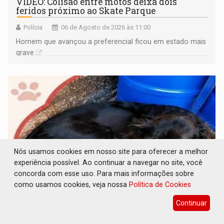
VÍDEO: Colisão entre motos deixa dois
feridos próximo ao Skate Parque
Polícia
06 de Agosto de 2026 às 11:00
Homem que avançou a preferencial ficou em estado mais
grave
Nós usamos cookies em nosso site para oferecer a melhor
experiência possível. Ao continuar a navegar no site, você
concorda com esse uso. Para mais informações sobre
como usamos cookies, veja nossa
Política de Cookies
SOLIDARIEDADE: Cadelinha com câncer
Continuar
precisa de ajuda em PVH