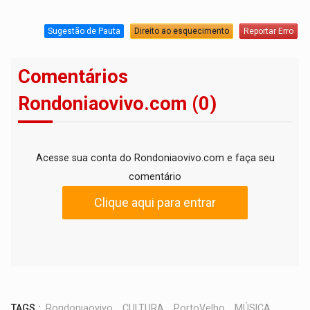
Sugestão de Pauta
Direito ao esquecimento
Reportar Erro
Comentários
Rondoniaovivo.com (0)
Acesse sua conta do Rondoniaovivo.com e faça seu
comentário
Clique aqui para entrar
TAGS :
Rondoniaovivo
,
CULTURA
,
PortoVelho
,
MÚSICA
,