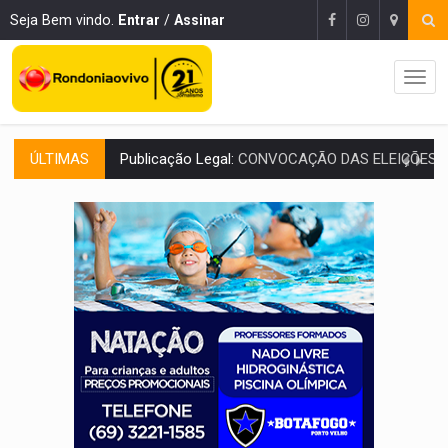
Seja Bem vindo.
Entrar
/
Assinar
ÚLTIMAS
RO EMPREENDEDORA:
2ª edição da feira começa nesta quinta-feira (6) no 
FORTALECIMENTO:
Contratação de novos servidores reforça equipes do Cad Úni
VÍDEO:
Condutor de carro avança cruzamento e deixa motociclista
'OS OLHOS DO BRASIL':
Emanuel Neri transforma indignação e esperança em roc
SOB INVESTIGAÇÃO:
Dentista de PVH é denunciado por transmitir HIV a
ESQUEMA DE FRAUDES:
Polícia Civil deflagra a terceira fase da Oper
ASSESSOR FLAGRADO:
Empresa e ONG que recebeu R$ 12 mi em emendas estão
INFLUENCIARIA ELEIÇÕES:
Justiça Eleitoral manda tirar vídeo com suposta d