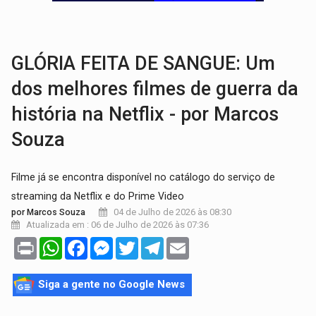
VULGO 'UNIÃO':
Chefe de facção criminosa é preso durante oper
Publicação Legal:
CONVOCAÇÃO DAS ELEIÇÕES: S
GLÓRIA FEITA DE SANGUE: Um
dos melhores filmes de guerra da
história na Netflix - por Marcos
Souza
Filme já se encontra disponível no catálogo do serviço de
streaming da Netflix e do Prime Video
04 de Julho de 2026 às 08:30
por Marcos Souza
Atualizada em : 06 de Julho de 2026 às 07:36
Print
WhatsApp
Facebook
Messenger
Twitter
Telegram
Email
Siga a gente no Google News