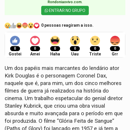
Rondoniaovivo.com.​
ENTRAR NO GRUPO
0 pessoas reagiram a isso.
0
0
0
0
0
0
Gostei
Amei
Haha
Uau
Triste
Grr
Um dos papéis mais marcantes do lendário ator
Kirk Douglas é o personagem Coronel Dax,
naquele que é, para mim, um dos cinco melhores
filmes de guerra já realizados na história do
cinema. Um trabalho espetacular do genial diretor
Stanley Kubrick, que criou uma obra visual
absurda e muito avançada para o período em que
foi produzida. O filme “Glória Feita de Sangue”
(Paths of Glory) foi lançado em 1957 e já tem a