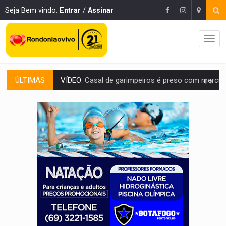
Seja Bem vindo.
Entrar
/
Assinar
ÚLTIMAS
EDUCAÇÃO BÁSICA:
Ideb avança nos anos iniciais do ensino fundame
CONTA DIFÍCIL:
Com as novidades na corrida ao Senado as contas ficara
CH4C1NA:
Disputa entre PCC e CV deixa dez mortos em cinco di
IMUNIZAÇÃO:
Prefeitura inicia campanha de multivacinação para crianças 
QUIRINUS:
Draco faz operação para prender faccionados que atacaram proved
TRAFICANTE PRESO:
Operação Brasil Contra o Crime apreende quase meia to
SUPER EL NIÑO:
Trabalho inédito vai garantir água potável para comunidades
FAMÍLIA MORREU:
Identificadas as cinco vítimas de acidente na BR-364, entr