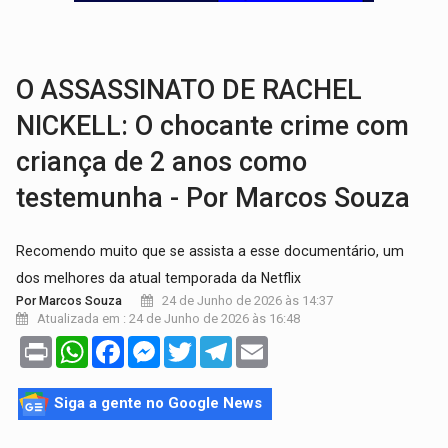
ELEIÇÕES 2026:
Candidata a deputada federal em Rondônia declara draga de g
VÍDEO:
Casal de garimpeiros é preso com mercúrio em estepe,
O ASSASSINATO DE RACHEL
NICKELL: O chocante crime com
criança de 2 anos como
testemunha - Por Marcos Souza
Recomendo muito que se assista a esse documentário, um
dos melhores da atual temporada da Netflix
24 de Junho de 2026 às 14:37
Por Marcos Souza
Atualizada em : 24 de Junho de 2026 às 16:48
Print
WhatsApp
Facebook
Messenger
Twitter
Telegram
Email
Siga a gente no Google News