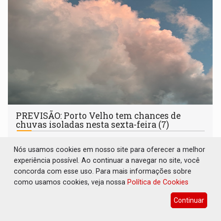
PREVISÃO: Porto Velho tem chances de
chuvas isoladas nesta sexta-feira (7)
Geral
06 de Agosto de 2026 às 17:41
Nós usamos cookies em nosso site para oferecer a melhor
Censipam aponta estabilidade na maior parte do estado,
experiência possível. Ao continuar a navegar no site, você
mas alerta para instabilidade na capital, Ariquemes e
concorda com esse uso. Para mais informações sobre
outros municípios da região norte
como usamos cookies, veja nossa
Política de Cookies
Continuar