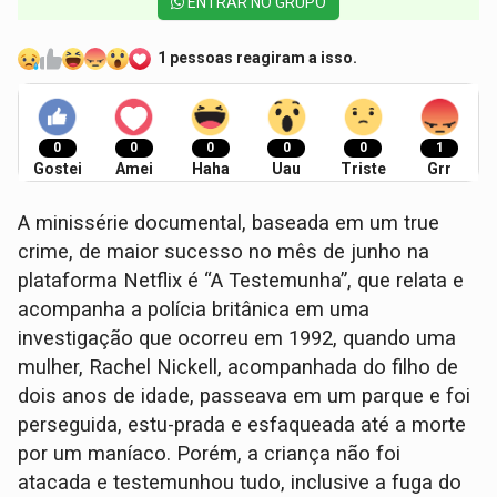
ENTRAR NO GRUPO
1 pessoas reagiram a isso.
0
0
0
0
0
1
Gostei
Amei
Haha
Uau
Triste
Grr
A minissérie documental, baseada em um true
crime, de maior sucesso no mês de junho na
plataforma Netflix é “A Testemunha”, que relata e
acompanha a polícia britânica em uma
investigação que ocorreu em 1992, quando uma
mulher, Rachel Nickell, acompanhada do filho de
dois anos de idade, passeava em um parque e foi
perseguida, estu-prada e esfaqueada até a morte
por um maníaco. Porém, a criança não foi
atacada e testemunhou tudo, inclusive a fuga do