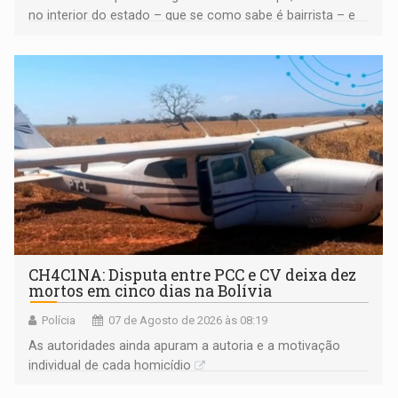
no interior do estado – que se como sabe é bairrista – e
vir para a capital beliscando alguma coisa para se
garantir
CH4C1NA: Disputa entre PCC e CV deixa dez
mortos em cinco dias na Bolívia
Polícia
07 de Agosto de 2026 às 08:19
As autoridades ainda apuram a autoria e a motivação
individual de cada homicídio