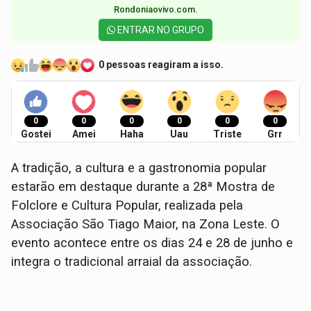
Rondoniaovivo.com.​
ENTRAR NO GRUPO
0 pessoas reagiram a isso.
0
0
0
0
0
0
Gostei
Amei
Haha
Uau
Triste
Grr
A tradição, a cultura e a gastronomia popular
estarão em destaque durante a 28ª Mostra de
Folclore e Cultura Popular, realizada pela
Associação São Tiago Maior, na Zona Leste. O
evento acontece entre os dias 24 e 28 de junho e
integra o tradicional arraial da associação.