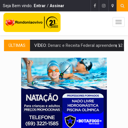
Seja Bem vindo.
Entrar
/
Assinar
ÚLTIMAS
OPERAÇÃO DA PC:
Membros do CV são presos com armas e drogas após c
ENTRADA GRATUITA:
Espetáculo As Marias Somos Nós será apresen
VÍDEO:
Três são presos após furto de motocicleta em frente
CELEBRAÇÃO:
Cerejeiras completa 43 anos de emancipação com progra
SAÚDE:
Anvisa desmente boato sobre presença de plástico ou petr
VÍDEO:
Pitbulls fogem de residência e atacam casal de idosos 
AÇÃO CONJUNTA:
Forças policiais apreendem cerca de 1kg de our
PF ESTÁ APURANDO:
Flávio Bolsonaro escolhe Alfredo Gaspar como vice, alvo de d