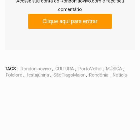
Acesse sua conta do Rondoniaovivo.com e faça seu
comentário
Clique aqui para entrar
TAGS :
Rondoniaovivo
,
CULTURA
,
PortoVelho
,
MÚSICA
,
Folclore
,
festajunina
,
SãoTiagoMaior
,
Rondônia
,
Notícia