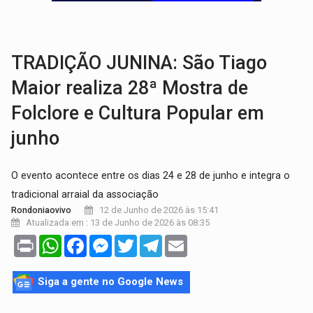
GRAVE:
Homem é esfaqueado no peito durante briga ent
VÍDEO:
Denarc e Receita Federal apreendem 12 kg de skunk e arma que iam
TRADIÇÃO JUNINA: São Tiago
Maior realiza 28ª Mostra de
Folclore e Cultura Popular em
junho
O evento acontece entre os dias 24 e 28 de junho e integra o
tradicional arraial da associação
12 de Junho de 2026 às 15:41
Rondoniaovivo
Atualizada em : 13 de Junho de 2026 às 08:35
Print
WhatsApp
Facebook
Messenger
Twitter
Telegram
Email
Siga a gente no Google News