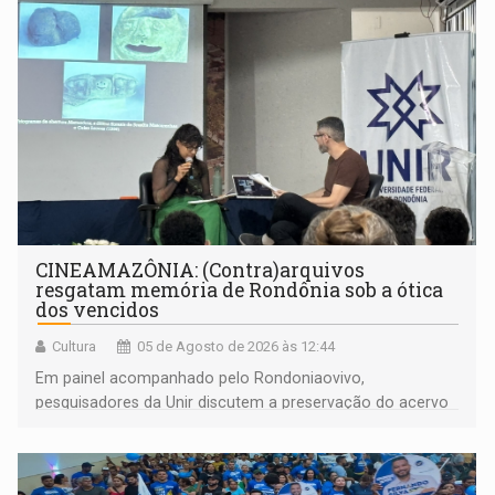
CINEAMAZÔNIA: (Contra)arquivos
resgatam memória de Rondônia sob a ótica
dos vencidos
Cultura
05 de Agosto de 2026 às 12:44
Em painel acompanhado pelo Rondoniaovivo,
pesquisadores da Unir discutem a preservação do acervo
do século 20 e o legado de Sílvio Tendler, que defendia a
memória como bússola para o futuro