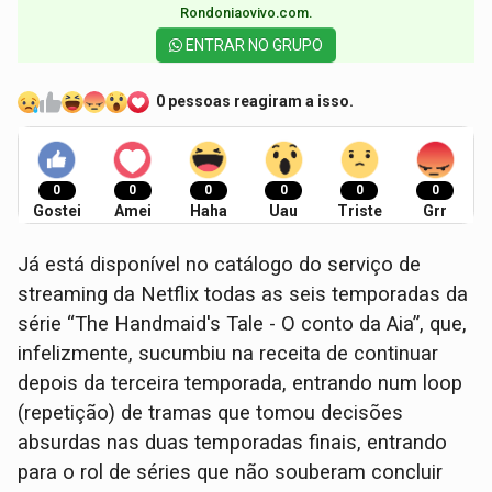
Rondoniaovivo.com.​
ENTRAR NO GRUPO
0 pessoas reagiram a isso.
0
0
0
0
0
0
Gostei
Amei
Haha
Uau
Triste
Grr
Já está disponível no catálogo do serviço de
streaming da Netflix todas as seis temporadas da
série “The Handmaid's Tale - O conto da Aia”, que,
infelizmente, sucumbiu na receita de continuar
depois da terceira temporada, entrando num loop
(repetição) de tramas que tomou decisões
absurdas nas duas temporadas finais, entrando
para o rol de séries que não souberam concluir