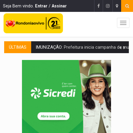
Seja Bem vindo.
Entrar
/
Assinar
ÚLTIMAS
QUIRINUS:
Draco faz operação para prender faccionados que atacaram proved
TRAFICANTE PRESO:
Operação Brasil Contra o Crime apreende quase meia to
SUPER EL NIÑO:
Trabalho inédito vai garantir água potável para comunidades
FAMÍLIA MORREU:
Identificadas as cinco vítimas de acidente na BR-364, entr
ELEIÇÕES 2026:
Candidata a deputada federal em Rondônia declara draga de g
VÍDEO:
Casal de garimpeiros é preso com mercúrio em estepe,
EDUCAÇÃO BÁSICA:
Ideb avança nos anos iniciais do ensino fundame
CONTA DIFÍCIL:
Com as novidades na corrida ao Senado as contas ficara