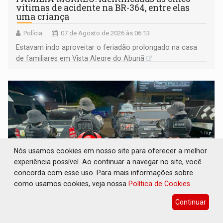
vítimas de acidente na BR-364, entre elas
uma criança
Polícia
07 de Agosto de 2026 às 06:13
Estavam indo aproveitar o feriadão prolongado na casa
de familiares em Vista Alegre do Abunã
Nós usamos cookies em nosso site para oferecer a melhor
experiência possível. Ao continuar a navegar no site, você
concorda com esse uso. Para mais informações sobre
como usamos cookies, veja nossa
Política de Cookies
BRASIL CONTRA O CRIME: Acusado de
Continuar
guardar armas de facção é preso com
revólveres e espingardas