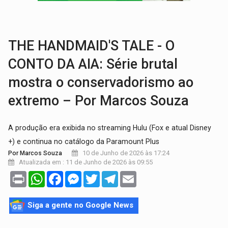
CH4C1NA:
Disputa entre PCC e CV deixa dez mortos em cinco di
IMUNIZAÇÃO:
Prefeitura inicia campanha de multivacinação para crianças 
THE HANDMAID'S TALE - O
CONTO DA AIA: Série brutal
mostra o conservadorismo ao
extremo – Por Marcos Souza
A produção era exibida no streaming Hulu (Fox e atual Disney
+) e continua no catálogo da Paramount Plus
10 de Junho de 2026 às 17:24
Por Marcos Souza
Atualizada em : 11 de Junho de 2026 às 09:55
Print
WhatsApp
Facebook
Messenger
Twitter
Telegram
Email
Siga a gente no Google News