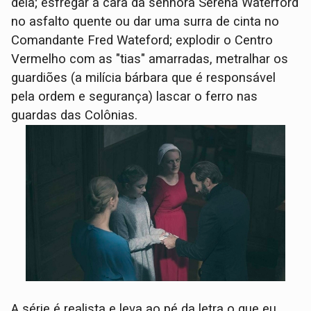
dela; esfregar a cara da senhora Serena Waterford
no asfalto quente ou dar uma surra de cinta no
Comandante Fred Wateford; explodir o Centro
Vermelho com as "tias" amarradas, metralhar os
guardiões (a milícia bárbara que é responsável
pela ordem e segurança) lascar o ferro nas
guardas das Colônias.
A série é realista e leva ao pé da letra o que eu