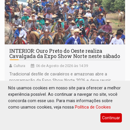
INTERIOR: Ouro Preto do Oeste realiza
Cavalgada da Expo Show Norte neste sábado
Cultura
06 de Agosto de 2026 às 14:39
Tradicional desfile de cavaleiros e amazonas abre a
programação da Expo Show Norte 2026 e deve reunir
milhares de participantes e espectadores no município
Nós usamos cookies em nosso site para oferecer a melhor
experiência possível. Ao continuar a navegar no site, você
concorda com esse uso. Para mais informações sobre
como usamos cookies, veja nossa
Política de Cookies
Continuar