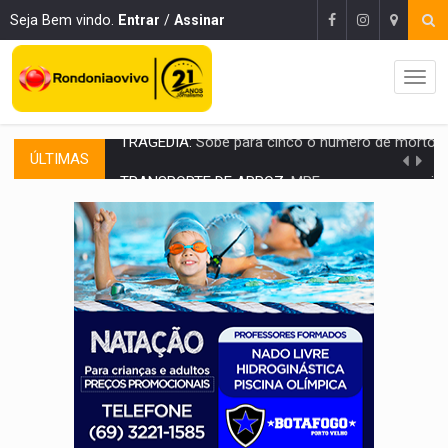
Seja Bem vindo.
Entrar
/
Assinar
ÚLTIMAS
TRANSPORTE DE ARROZ:
MPF assegura cumprimento da legislação sobre transporte d
DEEPFAKE:
Sancionada lei contra violência sexual infantil na inte
COLEGIADO:
Brasil e Rússia discutem energia nuclear, defesa e ciênc
URGENTE:
Colisão entre caminhão e carro deixa quatro mortos e um em est
ENCONTRO:
Amazônia Negra ganha projeção nacional com participação de M
PREVISÃO:
Porto Velho tem chances de chuvas isoladas nesta se
SINDICATOS UNIDOS:
Assembleia Geral delibera greve da educação municip
PROCESSO SELETIVO:
Rondoniaovivo abre oficina de Comunicação com oportunidade