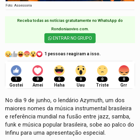
Foto: Assessoria
Receba todas as notícias gratuitamente no WhatsApp do
Rondoniaovivo.com.​
ENTRAR NO GRUPO
1 pessoas reagiram a isso.
1
0
0
0
0
0
Gostei
Amei
Haha
Uau
Triste
Grr
No dia 9 de junho, o lendário Azymuth, um dos
maiores nomes da música instrumental brasileira
e referência mundial na fusão entre jazz, samba,
funk e música popular brasileira, sobe ao palco do
Infinu para uma apresentação especial.