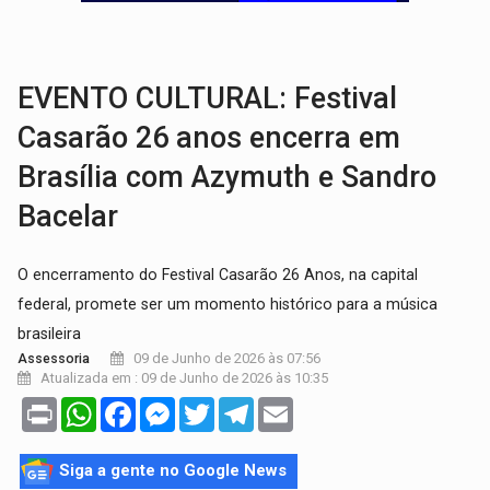
BRASIL CONTRA O CRIME:
Acusado de guardar armas de facção é preso com rev
TRAGÉDIA:
Sobe para cinco o número de mortos em colisão entre carreta e Fia
EVENTO CULTURAL: Festival
Casarão 26 anos encerra em
Brasília com Azymuth e Sandro
Bacelar
O encerramento do Festival Casarão 26 Anos, na capital
federal, promete ser um momento histórico para a música
brasileira
09 de Junho de 2026 às 07:56
Assessoria
Atualizada em : 09 de Junho de 2026 às 10:35
Print
WhatsApp
Facebook
Messenger
Twitter
Telegram
Email
Siga a gente no Google News