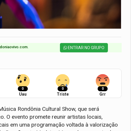
doniaovivo.com.​
ENTRAR NO GRUPO
0
0
0
Uau
Triste
Grr
 Música Rondônia Cultural Show, que será
o. O evento promete reunir artistas locais,
sicais em uma programação voltada à valorização