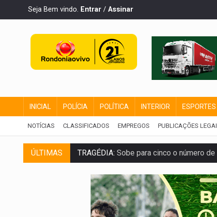
Seja Bem vindo.
Entrar
/
Assinar
INICIAL
POLÍCIA
POLÍTICA
INTERIOR
ESPORTES
NOTÍCIAS
CLASSIFICADOS
EMPREGOS
PUBLICAÇÕES LEGA
TRAGÉDIA:
Sobe para cinco o número de 
ÚLTIMAS
TRANSPORTE DE ARROZ:
MPF assegura c
DEEPFAKE:
Sancionada lei contra violência
COLEGIADO:
Brasil e Rússia discutem ene
URGENTE:
Colisão entre caminhão e carr