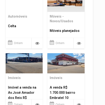
Automóveis
Móveis -
Novos/Usados
Celta
Móveis planejados
Ontem
Ontem
Imóveis
Imóveis
Imóvel a venda na
A venda R$
Av.José Amador
1.700.000 bairro
dos Reis R$
Embratel 10
1.400.000
apartamentos!
Ontem
Ontem