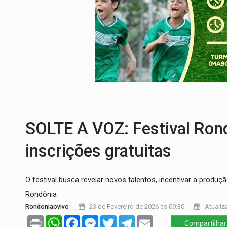
ENCONTRO:
Amazônia Negra ganha projeç
PREVISÃO:
Porto Velho tem chances de c
SINDICATOS UNIDOS:
Assembleia Geral 
PROCESSO SELETIVO:
Rondoniaovivo abr
BRASIL CONTRA O CRIME:
Acusado de gu
SOLTE A VOZ: Festival Ron
inscrições gratuitas
O festival busca revelar novos talentos, incentivar a produç
Rondônia
Rondoniaovivo
23 de Fevereiro de 2026 às 09:30
Atualiz
Print
WhatsApp
Facebook
Messenger
Twitter
Telegram
Email
Compartilhar