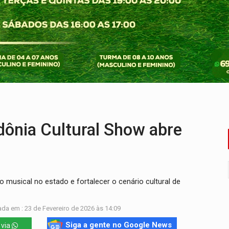
ão nacional com participação de Marcela Bonfim
huvas isoladas nesta sexta-feira (7)
delibera greve da educação municipal em Porto Velho
e oficina de Comunicação com oportunidade de integrar equipe
ardar armas de facção é preso com revólveres e espingardas
dônia Cultural Show abre
ão musical no estado e fortalecer o cenário cultural de
ada em : 23 de Fevereiro de 2026 às 14:09
Siga a gente no Google News
 via