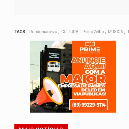
TAGS :
Rondoniaovivo
,
CULTURA
,
PortoVelho
,
MÚSICA
,