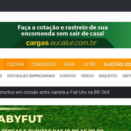
CULTURA
CONCURSOS
GERAL
LISTÃO
ELEIÇÕES 20
IS
DESTAQUES EMPRESARIAIS
EVENTOS
VÍDEOS
ENQUETES
OBIT
mortos em colisão entre carreta e Fiat Uno na BR-364
umprimento da legislação sobre transporte de cargas por em
 sexual infantil na internet e via IA
rgia nuclear, defesa e ciência em Brasília
o deixa quatro mortos e um em estado grave na BR