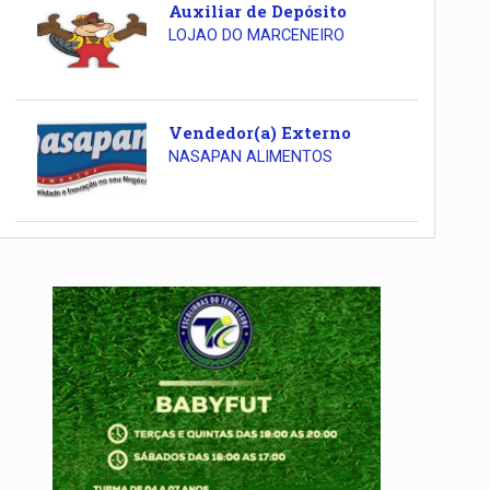
Auxiliar de Depósito
LOJAO DO MARCENEIRO
Vendedor(a) Externo
NASAPAN ALIMENTOS