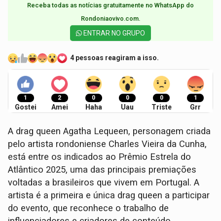
Receba todas as notícias gratuitamente no WhatsApp do
Rondoniaovivo.com.​
ENTRAR NO GRUPO
4 pessoas reagiram a isso.
1
2
0
0
0
1
Gostei
Amei
Haha
Uau
Triste
Grr
A drag queen Agatha Lequeen, personagem criada
pelo artista rondoniense Charles Vieira da Cunha,
está entre os indicados ao Prêmio Estrela do
Atlântico 2025, uma das principais premiações
voltadas a brasileiros que vivem em Portugal. A
artista é a primeira e única drag queen a participar
do evento, que reconhece o trabalho de
influenciadores e criadores de conteúdo