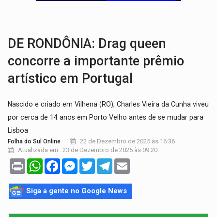
DEFESA:
Exército testa inovações no combate a drones durante exerc
TEMAS SOCIOAMBIENTAIS:
Em Itapuã do Oeste, CINEMAZÔNIA leva cinema amazônico 
DE RONDÔNIA: Drag queen
concorre a importante prêmio
artístico em Portugal
Nascido e criado em Vilhena (RO), Charles Vieira da Cunha viveu
por cerca de 14 anos em Porto Velho antes de se mudar para
Lisboa
22 de Dezembro de 2025 às 16:36
Folha do Sul Online
Atualizada em : 23 de Dezembro de 2025 às 09:20
Print
WhatsApp
Facebook
Messenger
Twitter
Telegram
Email
Siga a gente no Google News