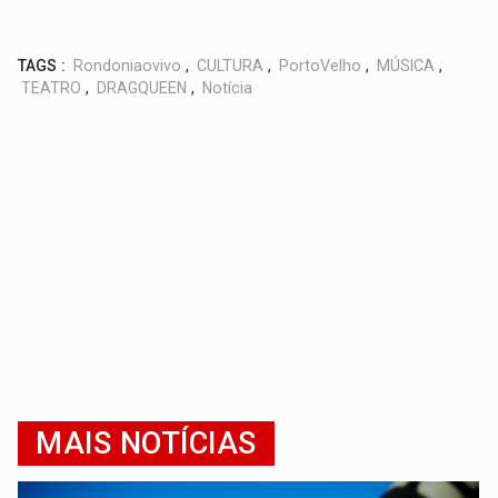
TAGS :
Rondoniaovivo
,
CULTURA
,
PortoVelho
,
MÚSICA
,
TEATRO
,
DRAGQUEEN
,
Notícia
MAIS NOTÍCIAS