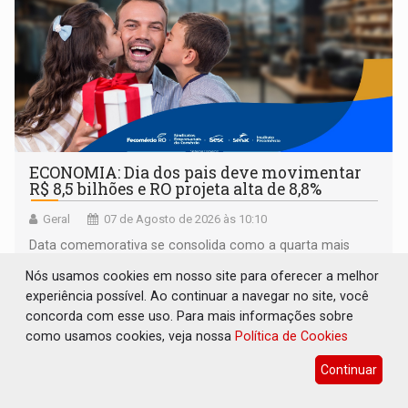
ECONOMIA: Dia dos pais deve movimentar
R$ 8,5 bilhões e RO projeta alta de 8,8%
Geral
07 de Agosto de 2026 às 10:10
Data comemorativa se consolida como a quarta mais
relevante do calendário varejista, impulsionada pelo menor
Nós usamos cookies em nosso site para oferecer a melhor
desemprego em 14 anos e pela recuperação da renda
experiência possível. Ao continuar a navegar no site, você
média do trabalhador
concorda com esse uso. Para mais informações sobre
como usamos cookies, veja nossa
Política de Cookies
Continuar