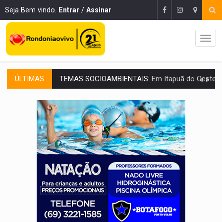
Seja Bem vindo.
Entrar
/
Assinar
ÚLTIMAS
PREVISÃO:
Interior de Rondônia terá sábado (8) de calor intenso
INFRAESTRUTURA:
Após quase 30 anos de espera, asfalto chega ao bairr
A ILHA:
Coreografia de Rondônia estreia na programação do Festival de Dan
ELEIÇÕES 2026:
Sgt. Mouza esclarece 'erro de digitação' em declaração de patrim
JUDICIÁRIO:
Sinjur parabeniza servidores pelo adicional de incentivo com ef
Publicação Legal:
AVISO DE LICITAÇÃO: Pregão Eletrônico Nº 12/2026
BR-364:
Polícia apreende mais de uma tonelada de drogas em fundo fal
EMOCIONE:
PRESENTES: Confira os sorteados na promoção de 