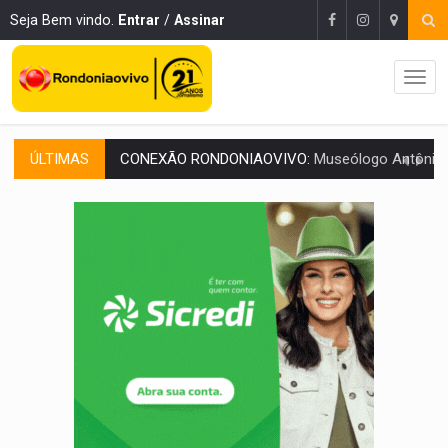
Seja Bem vindo.
Entrar
/
Assinar
ÚLTIMAS
EXTENSÃO DE DANOS:
Ferroviários pedem ao Iphan recuperação de área atingid
VARIANDO O CARDÁPIO:
Veja essa receita de carne assada para o a
PREJUÍZO AOS ESTUDANTES:
Greve dos professores em PVH é considerada 
POSSESSÃO DE DEBORAH LOGAN:
Terror mistura mistério e filmagens quase
SOB SUSPEITA:
Entrega de 286 máquinas em Rondônia coincide com investig
ARTIGO:
Reter até 50% no distrato imobiliário é legal, mas não pode 
DO HOSPITAL AO CAMPO:
Veja as mais de 200 ações de Marcos Rogé
EXPANSÃO:
Grupo Nova Era amplia presença em PVH e transforma Aramix em