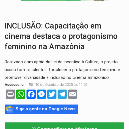
ROTA GLOBAL:
PCC amplia presença internacional e transforma Brasil em cor
CONEXÃO RONDONIAOVIVO:
Museólogo Antônio Ocampo conduz a história de uma
INCLUSÃO: Capacitação em
cinema destaca o protagonismo
feminino na Amazônia
Realizado com apoio da Lei de Incentivo à Cultura, o projeto
busca formar talentos, fortalecer o protagonismo feminino e
promover diversidade e inclusão no cinema amazônico
10 de Outubro de 2025 às 11:52
Assessoria
Print
WhatsApp
Facebook
Messenger
Twitter
Telegram
Email
Siga a gente no Google News