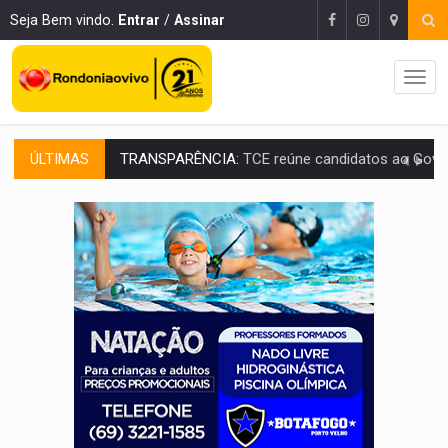
Seja Bem vindo.
Entrar
/
Assinar
ÚLTIMAS
ELAS DECIDEM:
Mulheres são maioria e representam 52% do eleitorado de 
NO CARRO:
Homem é preso com pistola 9mm durante abordagem da Força Tát
TRÁGICO:
Pai do 'Xandy Motocross' morre em acidente
VÍDEO:
Motorista de caminhonete morre preso às ferragens em colisão com
LAZER:
Seis lugares gratuitos para aproveitar o fim de semana e
VÍDEO:
FTICCO e Força Tática prendem membro do CV com arma e drogas em
INCLUSÃO:
Prefeitura fortalece parceria com a APAE para ampliar ações v
DEFESA:
Exército testa inovações no combate a drones durante exerc