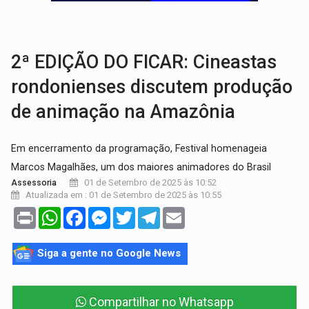
POSSESSÃO DE DEBORAH LOGAN:
Terror mistura mistério e filmagens quase
TRANSPARÊNCIA:
TCE reúne candidatos ao Governo e apresenta diagnó
2ª EDIÇÃO DO FICAR: Cineastas
rondonienses discutem produção
de animação na Amazônia
Em encerramento da programação, Festival homenageia
Marcos Magalhães, um dos maiores animadores do Brasil
01 de Setembro de 2025 às 10:52
Assessoria
Atualizada em : 01 de Setembro de 2025 às 10:55
Print
WhatsApp
Facebook
Messenger
Twitter
Telegram
Email
Siga a gente no Google News
Compartilhar no Whatsapp