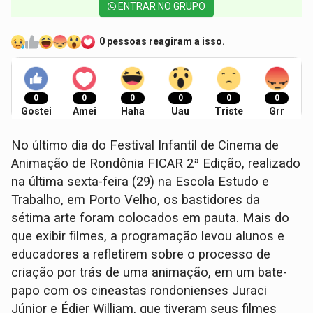
ENTRAR NO GRUPO
0 pessoas reagiram a isso.
0
0
0
0
0
0
Gostei
Amei
Haha
Uau
Triste
Grr
No último dia do Festival Infantil de Cinema de
Animação de Rondônia FICAR 2ª Edição, realizado
na última sexta-feira (29) na Escola Estudo e
Trabalho, em Porto Velho, os bastidores da
sétima arte foram colocados em pauta. Mais do
que exibir filmes, a programação levou alunos e
educadores a refletirem sobre o processo de
criação por trás de uma animação, em um bate-
papo com os cineastas rondonienses Juraci
Júnior e Édier William, que tiveram seus filmes