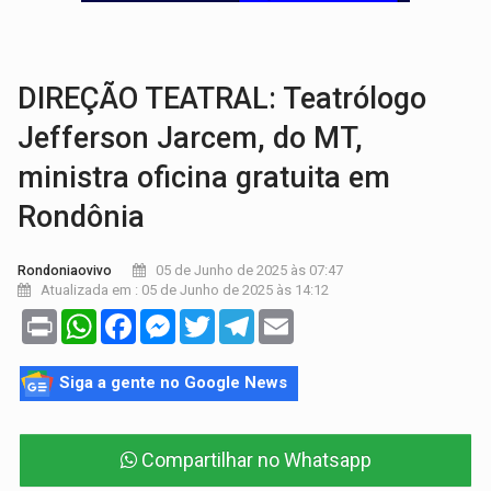
AMOR PERDIDO DÓI:
Luto amoroso não tem prazo, mas exige aten
TECNOLOGIA:
Empresas de Xangai aprimoram robôs de IA incorporada em 
DIREÇÃO TEATRAL: Teatrólogo
Jefferson Jarcem, do MT,
ministra oficina gratuita em
Rondônia
05 de Junho de 2025 às 07:47
Rondoniaovivo
Atualizada em : 05 de Junho de 2025 às 14:12
Print
WhatsApp
Facebook
Messenger
Twitter
Telegram
Email
Siga a gente no Google News
Compartilhar no Whatsapp