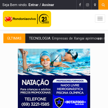
Seja Bem vindo.
Entrar
/
Assinar
ÚLTIMAS
PROTEGE A TERRA:
China descobre como explodir asteroide com bomba n
VÍDEO:
Motociclista morre após bater na traseira de camin
PARECE UM NUGGET:
Essa receita com frango virou o meu ja
EMPREENDEDORISMO:
7 negócios que podem começar com pouco dinheiro e vi
GIGANTE DA AMÉRICA:
Brasil reúne dimensão continental e posição estratégic
INDEPENDÊNCIA:
10 dicas importantes para quem quer mo
VARCENA:
Cientistas descobrem nova espécie de rã em florestas alagada
BARGANHA:
Vai comprar celular usado? Veja como consultar o a