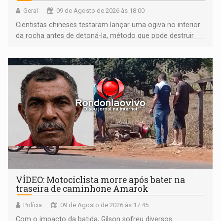
Geral
09 de Agosto de 2026 às 18:00
Cientistas chineses testaram lançar uma ogiva no interior
da rocha antes de detoná-la, método que pode destruir
corpos capazes de ameaçar a Terra
VÍDEO: Motociclista morre após bater na
traseira de caminhone Amarok
Polícia
09 de Agosto de 2026 às 17:45
​Com o impacto da batida, Gilson sofreu diversos