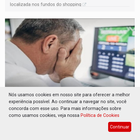
localizada nos fundos do shopping
LUDOPATIA: Apostas online começam a
Nós usamos cookies em nosso site para oferecer a melhor
afetar produtividade e rotina nas empresas
experiência possível. Ao continuar a navegar no site, você
concorda com esse uso. Para mais informações sobre
Brasil e Mundo
08 de Agosto de 2026 às 21:00
como usamos cookies, veja nossa
Política de Cookies
Entre os sinais de alerta estão faltas recorrentes, queda
Continuar
de produtividade, dificuldade de concentração,
solicitações frequentes de antecipação salarial