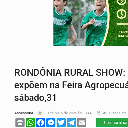
TEMAS SOCIOAMBIENTAIS:
Em Itapuã d
PREVISÃO:
Interior de Rondônia terá sáb
INFRAESTRUTURA:
Após quase 30 anos d
A ILHA:
Coreografia de Rondônia estreia 
TRÁGICO:
Pai do 'Xandy Motocross' mor
RONDÔNIA RURAL SHOW: Ce
expõem na Feira Agropecuár
sábado,31
Assessoria
30 de Maio de 2025 às 10:44
Atualizada em :
Print
WhatsApp
Facebook
Messenger
Twitter
Telegram
Email
Compartilhar