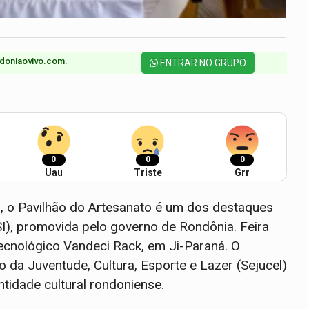
doniaovivo.com.​
ENTRAR NO GRUPO
0
0
0
Uau
Triste
Grr
, o Pavilhão do Artesanato é um dos destaques
SI), promovida pelo governo de Rondônia. Feira
ecnológico Vandeci Rack, em Ji-Paraná. O
do da Juventude, Cultura, Esporte e Lazer (Sejucel)
entidade cultural rondoniense.