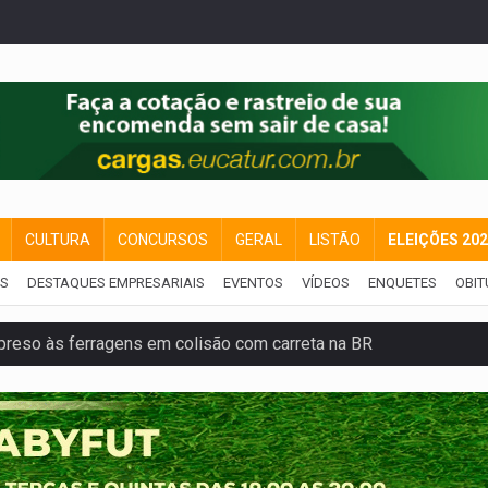
CULTURA
CONCURSOS
GERAL
LISTÃO
ELEIÇÕES 20
IS
DESTAQUES EMPRESARIAIS
EVENTOS
VÍDEOS
ENQUETES
OBIT
reso às ferragens em colisão com carreta na BR
veitar o fim de semana em Porto Velho
membro do CV com arma e drogas em boca de fumo
a com a APAE para ampliar ações voltadas a PCD's
bate a drones durante exercício antiaéreo