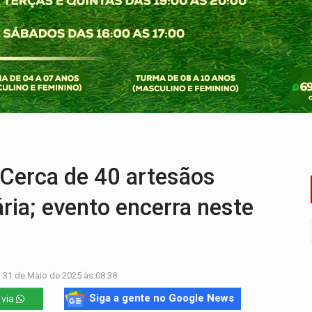
o Oeste, CINEMAZÔNIA leva cinema amazônico a estudantes na
ado (8) de calor intenso e tempo firme
e espera, asfalto chega ao bairro Nova Esperança
na programação do Festival de Dança de Joinville
re em acidente na BR-364
rca de 40 artesãos
ia; evento encerra neste
 31 de Maio de 2025 às 08:38
Siga a gente no Google News
 via