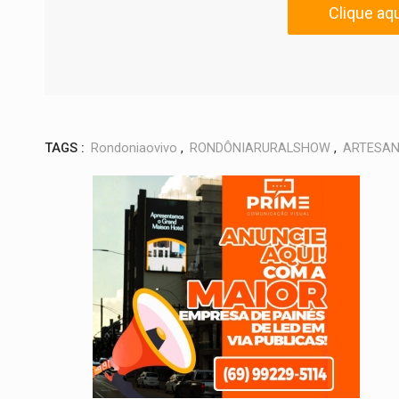
Clique aqu
TAGS :
Rondoniaovivo
,
RONDÔNIARURALSHOW
,
ARTESA