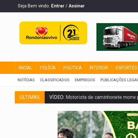
Seja Bem vindo.
Entrar
/
Assinar
INICIAL
POLÍCIA
POLÍTICA
INTERIOR
ESPORTES
NOTÍCIAS
CLASSIFICADOS
EMPREGOS
PUBLICAÇÕES LEGA
VÍDEO:
Motorista de caminhonete morre p
ÚLTIMAS
LAZER:
Seis lugares gratuitos para apro
VÍDEO:
FTICCO e Força Tática prendem 
INCLUSÃO:
Prefeitura fortalece parceri
DEFESA:
Exército testa inovações no com