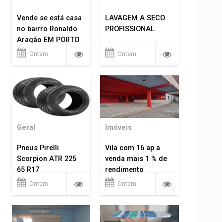
Vende se está casa
LAVAGEM A SECO
no bairro Ronaldo
PROFISSIONAL
Aragão EM PORTO
VELHO RO.
Ontem
Ontem
Geral
Imóveis
Pneus Pirelli
Vila com 16 ap a
Scorpion ATR 225
venda mais 1 % de
65 R17
rendimento
Ontem
Ontem