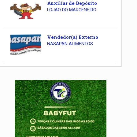
Auxiliar de Depósito
LOJAO DO MARCENEIRO
Vendedor(a) Externo
NASAPAN ALIMENTOS