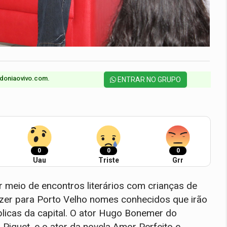
doniaovivo.com.​
ENTRAR NO GRUPO
0
0
0
Uau
Triste
Grr
 meio de encontros literários com crianças de
razer para Porto Velho nomes conhecidos que irão
blicas da capital. O ator Hugo Bonemer do
 Piquet, e o ator da novela Amor Perfeito e