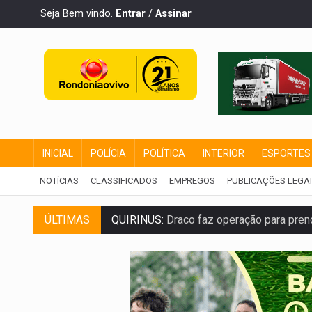
Seja Bem vindo.
Entrar
/
Assinar
INICIAL
POLÍCIA
POLÍTICA
INTERIOR
ESPORTES
NOTÍCIAS
CLASSIFICADOS
EMPREGOS
PUBLICAÇÕES LEGA
ÚLTIMAS
QUIRINUS:
Draco faz operação para pren
TRAFICANTE PRESO:
Operação Brasil Co
SUPER EL NIÑO:
Trabalho inédito vai ga
FAMÍLIA MORREU:
Identificadas as cinco