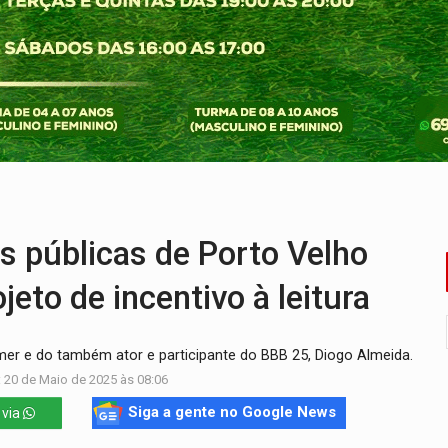
ardar armas de facção é preso com revólveres e espingardas
mortos em colisão entre carreta e Fiat Uno na BR-364
umprimento da legislação sobre transporte de cargas por em
 sexual infantil na internet e via IA
rgia nuclear, defesa e ciência em Brasília
 de multivacinação para crianças e adolescentes
s públicas de Porto Velho
jeto de incentivo à leitura
er e do também ator e participante do BBB 25, Diogo Almeida.
 20 de Maio de 2025 às 08:06
Siga a gente no Google News
 via