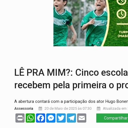
BRASIL CONTRA O CRIME:
Acusado de gu
TRAGÉDIA:
Sobe para cinco o número de 
TRANSPORTE DE ARROZ:
MPF assegura c
DEEPFAKE:
Sancionada lei contra violência
COLEGIADO:
Brasil e Rússia discutem ene
IMUNIZAÇÃO:
Prefeitura inicia campanha
LÊ PRA MIM?: Cinco escola
recebem pela primeira o pro
A abertura contará com a participação dos ator Hugo Bonem
Assessoria
20 de Maio de 2025 às 07:30
Atualizada em :
Print
WhatsApp
Facebook
Messenger
Twitter
Telegram
Email
Compartilhar