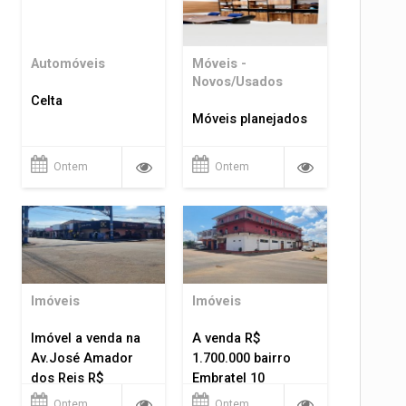
Automóveis
Móveis -
Novos/Usados
Celta
Móveis planejados
Ontem
Ontem
Imóveis
Imóveis
Imóvel a venda na
A venda R$
Av.José Amador
1.700.000 bairro
dos Reis R$
Embratel 10
1.400.000
apartamentos!
Ontem
Ontem