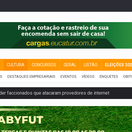
CULTURA
CONCURSOS
GERAL
LISTÃO
ELEIÇÕES 20
IS
DESTAQUES EMPRESARIAIS
EVENTOS
VÍDEOS
ENQUETES
OBIT
der faccionados que atacaram provedores de internet
ntra o Crime apreende quase meia tonelada de maconha
rantir água potável para comunidades do Baixo Madeira
 vítimas de acidente na BR-364, entre elas uma criança