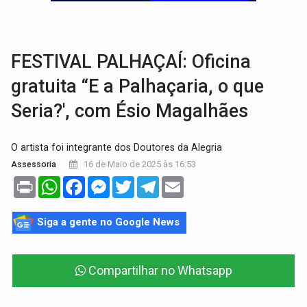
CLUBE DOS R$ 00,00:
21 candidatos declaram patrimônio zero em Rondônia na
INTERIOR:
Ouro Preto do Oeste realiza Cavalgada da Expo Show Norte
FESTIVAL PALHAÇAÍ: Oficina
gratuita “E a Palhaçaria, o que
Seria?', com Ésio Magalhães
O artista foi integrante dos Doutores da Alegria
16 de Maio de 2025 às 16:53
Assessoria
Print
WhatsApp
Facebook
Messenger
Twitter
Telegram
Email
Siga a gente no Google News
Compartilhar no Whatsapp