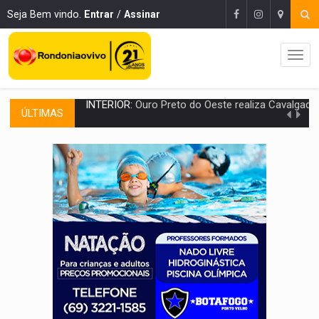
Seja Bem vindo.
Entrar
/
Assinar
ÚLTIMAS
DESENVOLVIMENTO:
Ideb avança nos anos iniciais do ensino fundamen
VULGO 'UNIÃO':
Chefe de facção criminosa é preso durante oper
Publicação Legal:
CONVOCAÇÃO DAS ELEIÇÕES: S
RO EMPREENDEDORA:
2ª edição da feira começa nesta quinta-feira (6) no 
FORTALECIMENTO:
Contratação de novos servidores reforça equipes do Cad Úni
VÍDEO:
Condutor de carro avança cruzamento e deixa motociclista
'OS OLHOS DO BRASIL':
Emanuel Neri transforma indignação e esperança em roc
SOB INVESTIGAÇÃO:
Dentista de PVH é denunciado por transmitir HIV a