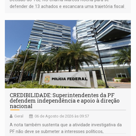
defender de 13 achados e escancara uma trajetória fiscal
que o próximo governador herda já no primeiro dia de
mandato
CREDIBILIDADE: Superintendentes da PF
defendem independência e apoio à direção
nacional
Geral
06 de Agosto de 2026 às 09:57
A nota também sustenta que a atividade investigativa da
PF não deve se submeter a interesses políticos,