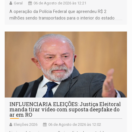
Geral
06 de Agosto de 2026 às 12:21
A operação da Polícia Federal que apreendeu R$ 2
milhões sendo transportados para o interior do estado
movimentou o meio político pela clara e inequívoca
ligação do suspeito com um deputado federal do União
Brasil por Rondônia
INFLUENCIARIA ELEIÇÕES: Justiça Eleitoral
manda tirar vídeo com suposta deepfake do
ar em RO
Eleições 2026
06 de Agosto de 2026 às 12:02