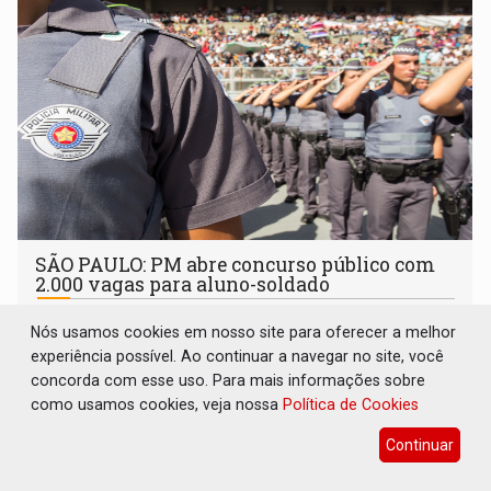
SÃO PAULO: PM abre concurso público com
2.000 vagas para aluno-soldado
Concursos
06 de Agosto de 2026 às 09:13
Nós usamos cookies em nosso site para oferecer a melhor
Excelente oportunidade para quem busca ingressar na
experiência possível. Ao continuar a navegar no site, você
carreira policial com ganhos mensais de R$ 5.482,51
concorda com esse uso. Para mais informações sobre
como usamos cookies, veja nossa
Política de Cookies
Continuar