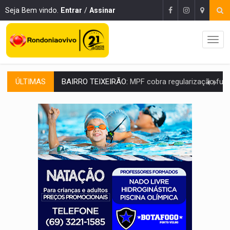
Seja Bem vindo.
Entrar
/
Assinar
ÚLTIMAS
SUCESSO NA ABERTURA:
2ª Feira Rondônia Empreendedora segue no Espaço Alternativ
REESTRUTURAÇÃO:
Secretário da Seinfra de Porto Velho pede exon
SAÚDE INDÍGENA:
Pirahã terão consultas e exames especializados durante 
ECONOMIA:
Dia dos pais deve movimentar R$ 8,5 bilhões e RO projet
DIA DOS PAIS:
Bailarina da Praça organiza celebração gratuita nes
VÍDEO:
Perseguição a embarcação no rio Madeira termina com explosivo
MEGA SENA:
Prêmio acumula para R$ 165 milhõe
Publicação Legal:
AVISO DE LICITAÇÃO: PREGÃO ELETRÔNICO Nº 90091