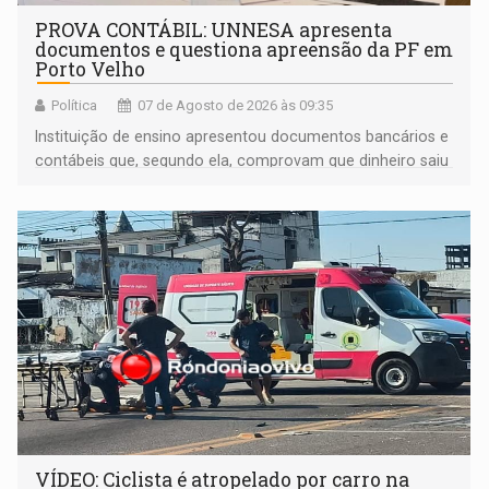
PROVA CONTÁBIL: UNNESA apresenta
documentos e questiona apreensão da PF em
Porto Velho
Política
07 de Agosto de 2026 às 09:35
Instituição de ensino apresentou documentos bancários e
contábeis que, segundo ela, comprovam que dinheiro saiu
de sua própria conta, foi sacado pelo diretor financeiro e
apreendido quando já estava dentro da sede da entidade
— em pleno ano eleitoral em Rondônia
VÍDEO: Ciclista é atropelado por carro na