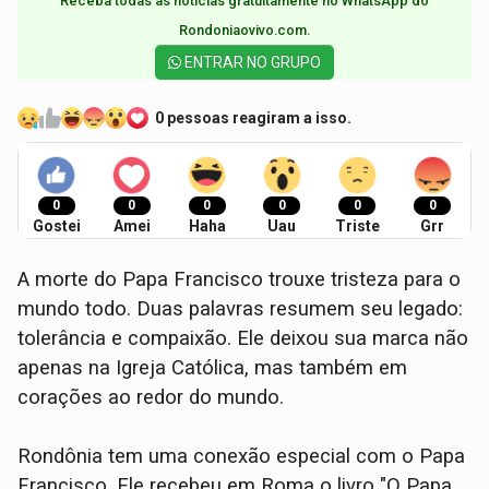
Receba todas as notícias gratuitamente no WhatsApp do
Rondoniaovivo.com.​
ENTRAR NO GRUPO
0 pessoas reagiram a isso.
0
0
0
0
0
0
Gostei
Amei
Haha
Uau
Triste
Grr
A morte do Papa Francisco trouxe tristeza para o
mundo todo. Duas palavras resumem seu legado:
tolerância e compaixão. Ele deixou sua marca não
apenas na Igreja Católica, mas também em
corações ao redor do mundo.
Rondônia tem uma conexão especial com o Papa
Francisco. Ele recebeu em Roma o livro "O Papa