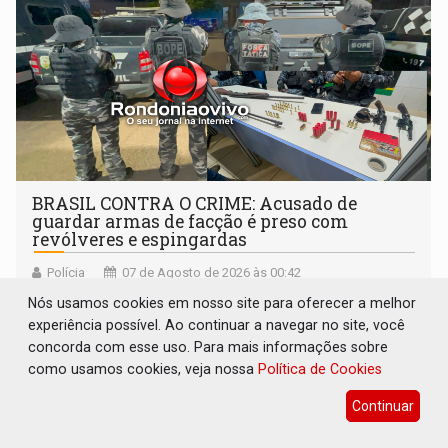
BRASIL CONTRA O CRIME: Acusado de
guardar armas de facção é preso com
revólveres e espingardas
Polícia
07 de Agosto de 2026 às 00:42
Prisão integra as diretrizes da Operação Brasil Contra o
Nós usamos cookies em nosso site para oferecer a melhor
Crime Organizado, coordenada pelo Ministério da
experiência possível. Ao continuar a navegar no site, você
Justiça
concorda com esse uso. Para mais informações sobre
como usamos cookies, veja nossa
Política de Cookies
Continuar