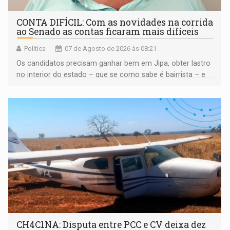
CONTA DIFÍCIL: Com as novidades na corrida
ao Senado as contas ficaram mais difíceis
Política
07 de Agosto de 2026 às 08:21
Os candidatos precisam ganhar bem em Jipa, obter lastro
no interior do estado – que se como sabe é bairrista – e
vir para a capital beliscando alguma coisa para se
garantir
CH4C1NA: Disputa entre PCC e CV deixa dez