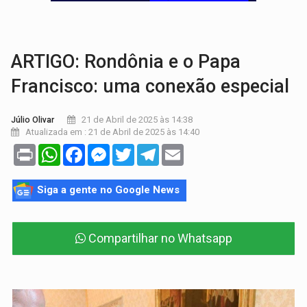
NO MARIANA:
Quadrilha é flagrada com cerca de 200 porçõe
BAIRRO TEIXEIRÃO:
MPF cobra regularização fundiária da comunid
ARTIGO: Rondônia e o Papa
Francisco: uma conexão especial
21 de Abril de 2025 às 14:38
Júlio Olivar
Atualizada em : 21 de Abril de 2025 às 14:40
Print
WhatsApp
Facebook
Messenger
Twitter
Telegram
Email
Siga a gente no Google News
Compartilhar no Whatsapp