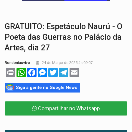
TRÁGICO:
Pai do 'Xandy Motocross' morre em acidente
VÍDEO:
Motorista de caminhonete morre preso às ferragens em colisão com
GRATUITO: Espetáculo Naurú - O
Poeta das Guerras no Palácio da
Artes, dia 27
24 de Março de 2025 às 09:07
Rondoniaovivo
Print
WhatsApp
Facebook
Messenger
Twitter
Telegram
Email
Siga a gente no Google News
Compartilhar no Whatsapp