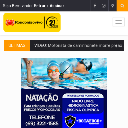
Seja Bem vindo.
Entrar
/
Assinar
ÚLTIMAS
LAZER:
Seis lugares gratuitos para aproveitar o fim de semana e
VÍDEO:
FTICCO e Força Tática prendem membro do CV com arma e drogas em
INCLUSÃO:
Prefeitura fortalece parceria com a APAE para ampliar ações v
DEFESA:
Exército testa inovações no combate a drones durante exerc
TEMAS SOCIOAMBIENTAIS:
Em Itapuã do Oeste, CINEMAZÔNIA leva cinema amazônico 
PREVISÃO:
Interior de Rondônia terá sábado (8) de calor intenso
INFRAESTRUTURA:
Após quase 30 anos de espera, asfalto chega ao bairr
A ILHA:
Coreografia de Rondônia estreia na programação do Festival de Dan