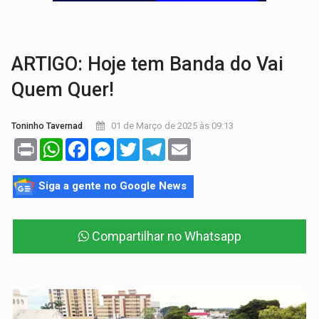
'OS OLHOS DO BRASIL':
Emanuel Neri transforma indignação e esperança em roc
SOB INVESTIGAÇÃO:
Dentista de PVH é denunciado por transmitir HIV a
ARTIGO: Hoje tem Banda do Vai
Quem Quer!
01 de Março de 2025 às 09:13
Toninho Tavernad
Print
WhatsApp
Facebook
Messenger
Twitter
Telegram
Email
Siga a gente no Google News
Compartilhar no Whatsapp