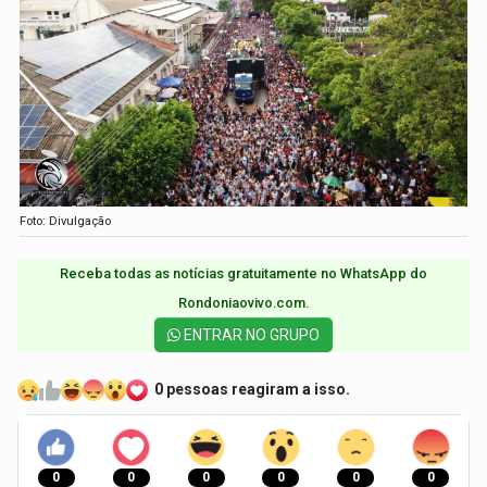
Foto: Divulgação
Receba todas as notícias gratuitamente no WhatsApp do
Rondoniaovivo.com.​
ENTRAR NO GRUPO
0 pessoas reagiram a isso.
0
0
0
0
0
0