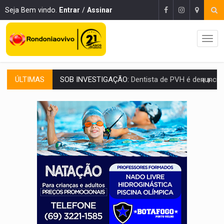
Seja Bem vindo.
Entrar
/
Assinar
ÚLTIMAS
ESQUEMA DE FRAUDES:
Polícia Civil deflagra a terceira fase da Oper
ASSESSOR FLAGRADO:
Empresa e ONG que recebeu R$ 12 mi em emendas estão
INFLUENCIARIA ELEIÇÕES:
Justiça Eleitoral manda tirar vídeo com suposta d
CONEXÃO RONDONIAOVIVO:
Marcio Barreto, pres. da ABAV-RO, alerta sobre golpes 
DA RECICLAGEM AO SUCESSO:
A trajetória de superação de Car
'RIO OMERÊ':
MPF pede condenação do Banco do Brasil por financiar atividade
INFRAESTRUTURA:
Vilhena realiza audiência pública sobre moderniz
SEM SISTEMA:
Falha afeta atendimentos na Policlínica Os