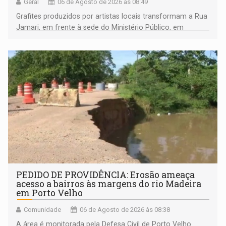
Geral
06 de Agosto de 2026 às 08:49
Grafites produzidos por artistas locais transformam a Rua
Jamari, em frente à sede do Ministério Público, em
espaço de conscientização sobre os 20 anos da Lei Maria
da Penha e o enfrentamento à violência
PEDIDO DE PROVIDÊNCIA: Erosão ameaça
acesso a bairros às margens do rio Madeira
em Porto Velho
Comunidade
06 de Agosto de 2026 às 08:38
A área é monitorada pela Defesa Civil de Porto Velho