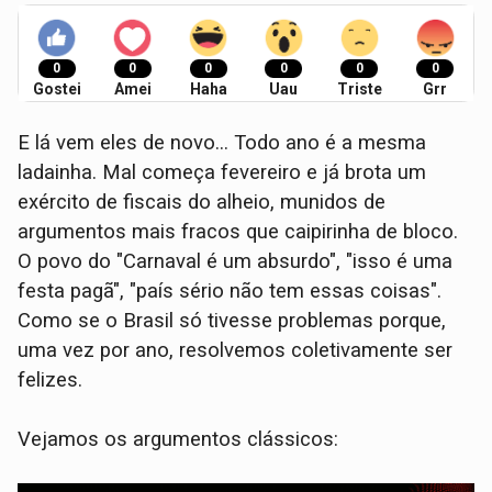
0
0
0
0
0
0
Gostei
Amei
Haha
Uau
Triste
Grr
E lá vem eles de novo… Todo ano é a mesma
ladainha. Mal começa fevereiro e já brota um
exército de fiscais do alheio, munidos de
argumentos mais fracos que caipirinha de bloco.
O povo do "Carnaval é um absurdo", "isso é uma
festa pagã", "país sério não tem essas coisas".
Como se o Brasil só tivesse problemas porque,
uma vez por ano, resolvemos coletivamente ser
felizes.
Vejamos os argumentos clássicos: