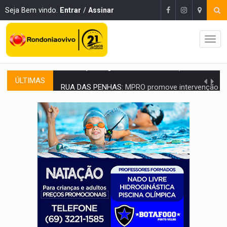
Seja Bem vindo.
Entrar
/
Assinar
ÚLTIMAS
RUA DAS PENHAS:
MPRO promove intervenção artística pelos direit
PEDIDO DE PROVIDÊNCIA:
Erosão ameaça acesso a bairros às margens do r
ELEIÇÕES 2026:
Policial candidato a deputado federal do PL declara patrimôn
Publicação Legal:
AVISO DE LICITAÇÃO: PREGÃO ELETRÔNICO N.° 90595
NO CASTANHEIRA:
Denúncia de 'tribunal do crime' leva PM a prender ac
NO FLAGRA:
'Churrasco' e comparsas do CV são presos com moto furtad
URGENTE:
Homem é baleado após apontar arma para eq
GRAVE:
Homem é esfaqueado no peito durante briga ent