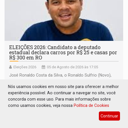
ELEIÇÕES 2026: Candidato a deputado
estadual declara carros por R$ 25 e casas por
R$ 300 em RO
Eleições 2026
05 de Agosto de 2026 às 17:05
José Ronaldo Costa da Silva, o Ronaldo Sulfrio (Novo),
registrou bens com valores abaixo dos parâmetros de
Nós usamos cookies em nosso site para oferecer a melhor
mercado, mas declarou sobrado comercial de R$ 2
experiência possível. Ao continuar a navegar no site, você
milhões
concorda com esse uso. Para mais informações sobre
como usamos cookies, veja nossa
Política de Cookies
Continuar