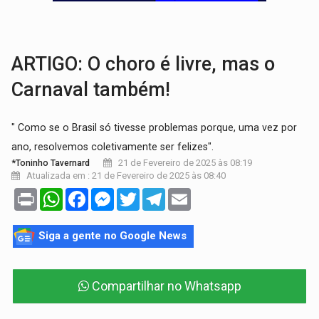
CINEAMAZÔNIA:
Filmes rondonienses provocam debate sobre temas urgentes 
Publicação Legal:
AVISO DE LICITAÇÃO: PREGÃO ELETRÔNICO Nº 90136
ARTIGO: O choro é livre, mas o
Carnaval também!
" Como se o Brasil só tivesse problemas porque, uma vez por
ano, resolvemos coletivamente ser felizes".
21 de Fevereiro de 2025 às 08:19
*Toninho Tavernard
Atualizada em : 21 de Fevereiro de 2025 às 08:40
Print
WhatsApp
Facebook
Messenger
Twitter
Telegram
Email
Siga a gente no Google News
Compartilhar no Whatsapp