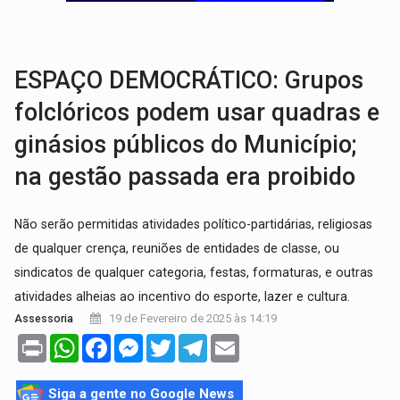
DEEPFAKE:
Sancionada lei contra violência sexual infantil na inte
COLEGIADO:
Brasil e Rússia discutem energia nuclear, defesa e ciênc
ESPAÇO DEMOCRÁTICO: Grupos
folclóricos podem usar quadras e
ginásios públicos do Município;
na gestão passada era proibido
Não serão permitidas atividades político-partidárias, religiosas
de qualquer crença, reuniões de entidades de classe, ou
sindicatos de qualquer categoria, festas, formaturas, e outras
atividades alheias ao incentivo do esporte, lazer e cultura.
19 de Fevereiro de 2025 às 14:19
Assessoria
Print
WhatsApp
Facebook
Messenger
Twitter
Telegram
Email
Siga a gente no Google News