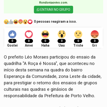
Rondoniaovivo.com.​
ENTRAR NO GRUPO
0 pessoas reagiram a isso.
0
0
0
0
0
0
Gostei
Amei
Haha
Uau
Triste
Grr
O prefeito Léo Moraes participou do ensaio da
quadrilha "A Roça é Nossa", que aconteceu no
início desta semana na quadra do bairro
Esperança da Comunidade, zona Leste da cidade,
para prestigiar o retorno dos ensaios de grupos
culturais nas quadras e ginásios de
responsabilidade da Prefeitura de Porto Velho.