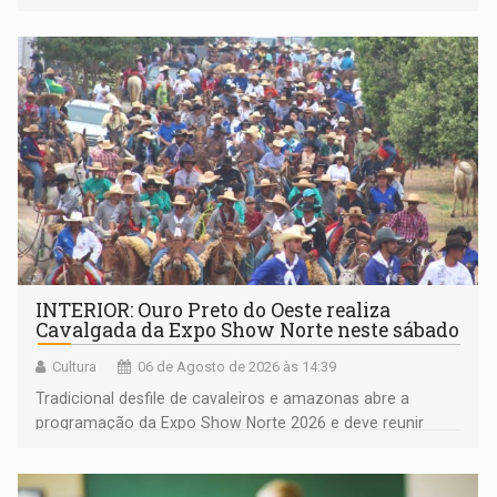
deputada federal Cristiane Lopes (PODE), o vereador
Pedro Geovar (PP) e a vice-prefeita Magna dos Anjos
(NOVO)
INTERIOR: Ouro Preto do Oeste realiza
Cavalgada da Expo Show Norte neste sábado
Cultura
06 de Agosto de 2026 às 14:39
Tradicional desfile de cavaleiros e amazonas abre a
programação da Expo Show Norte 2026 e deve reunir
milhares de participantes e espectadores no município