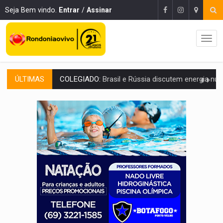
Seja Bem vindo.
Entrar
/
Assinar
ÚLTIMAS
URGENTE:
Colisão entre caminhão e carro deixa quatro mortos e um em est
ENCONTRO:
Amazônia Negra ganha projeção nacional com participação de M
PREVISÃO:
Porto Velho tem chances de chuvas isoladas nesta se
SINDICATOS UNIDOS:
Assembleia Geral delibera greve da educação municip
PROCESSO SELETIVO:
Rondoniaovivo abre oficina de Comunicação com oportunidade
AGOSTO LILÁS:
MPRO lança de portal e promove reflexão sobre trajetória da Le
REGULARIZAÇÃO:
Refis 2026 segue até o fim do ano para regulariz
ROLIM DE MOURA:
Programa da Energisa beneficia 60 famílias com geladeiras e