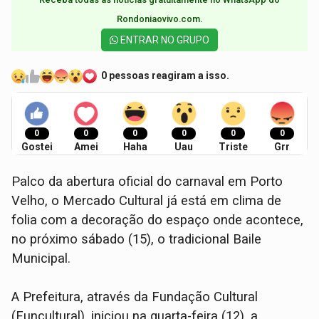
Rondoniaovivo.com.​
ENTRAR NO GRUPO
0 pessoas reagiram a isso.
0
0
0
0
0
0
Gostei
Amei
Haha
Uau
Triste
Grr
Palco da abertura oficial do carnaval em Porto
Velho, o Mercado Cultural já está em clima de
folia com a decoração do espaço onde acontece,
no próximo sábado (15), o tradicional Baile
Municipal.
A Prefeitura, através da Fundação Cultural
(Funcultural), iniciou na quarta-feira (12), a