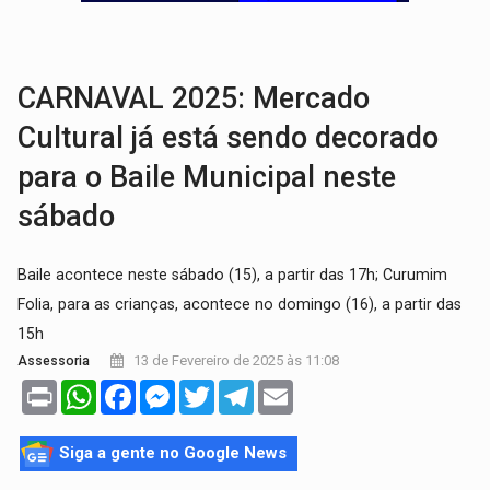
NO FLAGRA:
'Churrasco' e comparsas do CV são presos com moto furtad
URGENTE:
Homem é baleado após apontar arma para eq
CARNAVAL 2025: Mercado
Cultural já está sendo decorado
para o Baile Municipal neste
sábado
Baile acontece neste sábado (15), a partir das 17h; Curumim
Folia, para as crianças, acontece no domingo (16), a partir das
15h
13 de Fevereiro de 2025 às 11:08
Assessoria
Print
WhatsApp
Facebook
Messenger
Twitter
Telegram
Email
Siga a gente no Google News