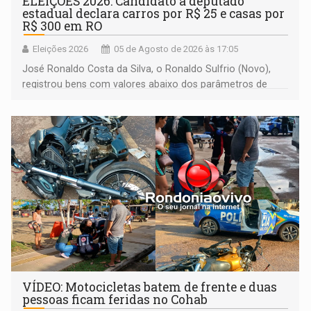
ELEIÇÕES 2026: Candidato a deputado
estadual declara carros por R$ 25 e casas por
R$ 300 em RO
Eleições 2026
05 de Agosto de 2026 às 17:05
José Ronaldo Costa da Silva, o Ronaldo Sulfrio (Novo),
registrou bens com valores abaixo dos parâmetros de
mercado, mas declarou sobrado comercial de R$ 2
milhões
VÍDEO: Motocicletas batem de frente e duas
pessoas ficam feridas no Cohab