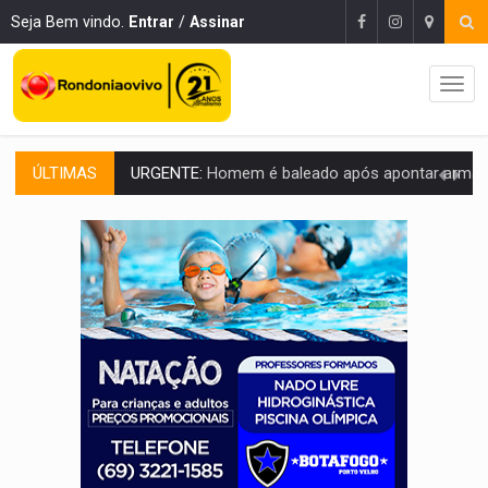
Seja Bem vindo.
Entrar
/
Assinar
ÚLTIMAS
GRAVE:
Homem é esfaqueado no peito durante briga ent
VÍDEO:
Denarc e Receita Federal apreendem 12 kg de skunk e arma que iam
OPERAÇÃO DA PC:
Membros do CV são presos com armas e drogas após c
ENTRADA GRATUITA:
Espetáculo As Marias Somos Nós será apresen
VÍDEO:
Três são presos após furto de motocicleta em frente
CELEBRAÇÃO:
Cerejeiras completa 43 anos de emancipação com progra
SAÚDE:
Anvisa desmente boato sobre presença de plástico ou petr
VÍDEO:
Pitbulls fogem de residência e atacam casal de idosos 