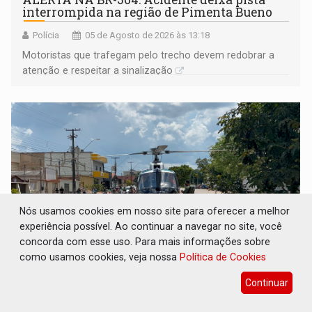
interrompida na região de Pimenta Bueno
Polícia
05 de Agosto de 2026 às 13:18
​Motoristas que trafegam pelo trecho devem redobrar a
atenção e respeitar a sinalização
Nós usamos cookies em nosso site para oferecer a melhor
experiência possível. Ao continuar a navegar no site, você
concorda com esse uso. Para mais informações sobre
como usamos cookies, veja nossa
Política de Cookies
HELICÓPTERO ACIONADO: Motociclista tem
Continuar
perna amputada em colisão com carreta na
BR-319