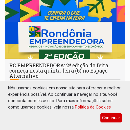
RO EMPREENDEDORA: 2ª edição da feira
começa nesta quinta-feira (6) no Espaço
Alternativo
Cultura
06 de Agosto de 2026 às 13:46
Nós usamos cookies em nosso site para oferecer a melhor
Com entrada gratuita, o evento de quatro dias destaca a
experiência possível. Ao continuar a navegar no site, você
inovação regional, o artesanato, a gastronomia e
concorda com esse uso. Para mais informações sobre
promove a feira de adoção responsável de animais
como usamos cookies, veja nossa
Política de Cookies
Continuar