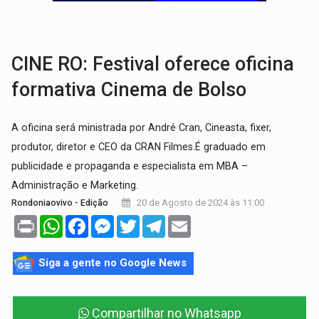
TRANSPORTE DE ARROZ:
MPF assegura cumprimento da legislação sobre transporte d
DEEPFAKE:
Sancionada lei contra violência sexual infantil na inte
CINE RO: Festival oferece oficina
formativa Cinema de Bolso
A oficina será ministrada por André Cran, Cineasta, fixer,
produtor, diretor e CEO da CRAN Filmes.É graduado em
publicidade e propaganda e especialista em MBA –
Administração e Marketing.
20 de Agosto de 2024 às 11:00
Rondoniaovivo - Edição
Print
WhatsApp
Facebook
Messenger
Twitter
Telegram
Email
Siga a gente no Google News
Compartilhar no Whatsapp