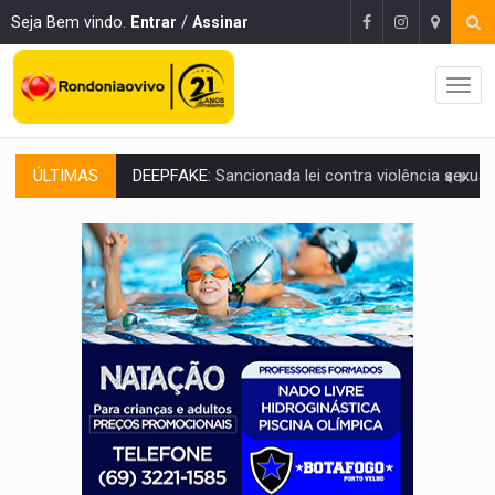
Seja Bem vindo.
Entrar
/
Assinar
ÚLTIMAS
COLEGIADO:
Brasil e Rússia discutem energia nuclear, defesa e ciênc
URGENTE:
Colisão entre caminhão e carro deixa quatro mortos e um em est
ENCONTRO:
Amazônia Negra ganha projeção nacional com participação de M
PREVISÃO:
Porto Velho tem chances de chuvas isoladas nesta se
SINDICATOS UNIDOS:
Assembleia Geral delibera greve da educação municip
PROCESSO SELETIVO:
Rondoniaovivo abre oficina de Comunicação com oportunidade
AGOSTO LILÁS:
MPRO lança de portal e promove reflexão sobre trajetória da Le
REGULARIZAÇÃO:
Refis 2026 segue até o fim do ano para regulariz