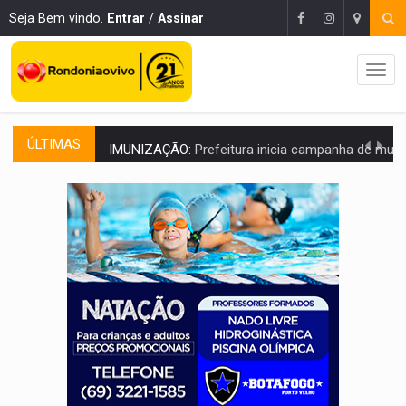
Seja Bem vindo.
Entrar
/
Assinar
ÚLTIMAS
IMUNIZAÇÃO:
Prefeitura inicia campanha de multivacinação para crianças 
QUIRINUS:
Draco faz operação para prender faccionados que atacaram proved
TRAFICANTE PRESO:
Operação Brasil Contra o Crime apreende quase meia to
SUPER EL NIÑO:
Trabalho inédito vai garantir água potável para comunidades
FAMÍLIA MORREU:
Identificadas as cinco vítimas de acidente na BR-364, entr
BRASIL CONTRA O CRIME:
Acusado de guardar armas de facção é preso com rev
TRAGÉDIA:
Sobe para cinco o número de mortos em colisão entre carreta e Fia
TRANSPORTE DE ARROZ:
MPF assegura cumprimento da legislação sobre transporte d