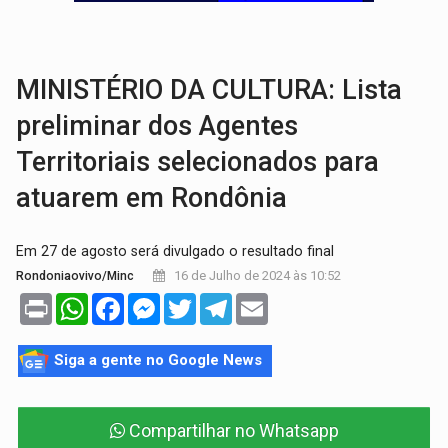
CONTA DIFÍCIL:
Com as novidades na corrida ao Senado as contas ficara
CH4C1NA:
Disputa entre PCC e CV deixa dez mortos em cinco di
MINISTÉRIO DA CULTURA: Lista
preliminar dos Agentes
Territoriais selecionados para
atuarem em Rondônia
Em 27 de agosto será divulgado o resultado final
16 de Julho de 2024 às 10:52
Rondoniaovivo/Minc
Print
WhatsApp
Facebook
Messenger
Twitter
Telegram
Email
Siga a gente no Google News
Compartilhar no Whatsapp