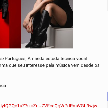
s/Português, Amanda estuda técnica vocal
irma que seu interesse pela música vem desde os
sica
ZCdtIytQGQc1uZ?si=ZqU7VFcaQgWPdRmWGL9wjw