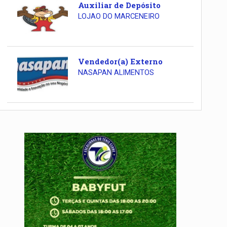
Auxiliar de Depósito
LOJAO DO MARCENEIRO
Vendedor(a) Externo
NASAPAN ALIMENTOS