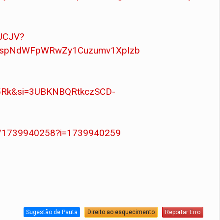
XJCJV?
h_spNdWFpWRwZy1Cuzumv1XpIzb
i35Rk&si=3UBKNBQRtkczSCD-
ve/1739940258?i=1739940259
Sugestão de Pauta
Direito ao esquecimento
Reportar Erro