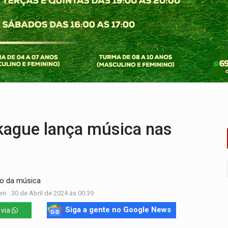
o deixa quatro mortos e um em estado grave na BR
ão nacional com participação de Marcela Bonfim
huvas isoladas nesta sexta-feira (7)
delibera greve da educação municipal em Porto Velho
e oficina de Comunicação com oportunidade de integrar equipe
ardar armas de facção é preso com revólveres e espingardas
kague lança música nas
do da música
m : 30 de Abril de 2024 às 00:39
Siga a gente no Google News
 via