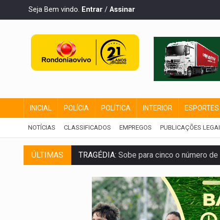
Seja Bem vindo.
Entrar
/
Assinar
INICIAL
POLÍCIA
POLÍTICA
INTERIOR
ESPORTES
NOTÍCIAS
CLASSIFICADOS
EMPREGOS
PUBLICAÇÕES LEGA
ÚLTIMAS
TRAGÉDIA:
Sobe para cinco o número de 
TRANSPORTE DE ARROZ:
MPF assegura c
DEEPFAKE:
Sancionada lei contra violência
COLEGIADO:
Brasil e Rússia discutem ene