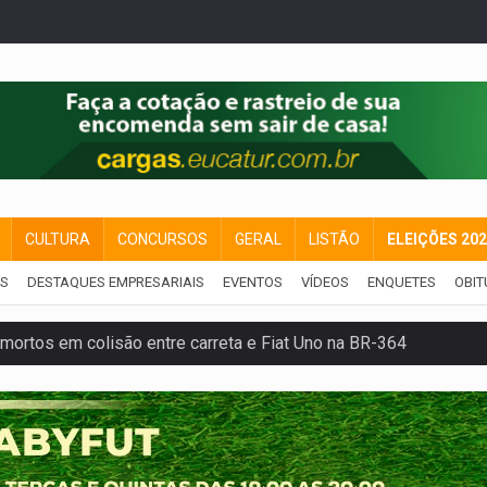
CULTURA
CONCURSOS
GERAL
LISTÃO
ELEIÇÕES 20
IS
DESTAQUES EMPRESARIAIS
EVENTOS
VÍDEOS
ENQUETES
OBIT
mortos em colisão entre carreta e Fiat Uno na BR-364
umprimento da legislação sobre transporte de cargas por em
 sexual infantil na internet e via IA
rgia nuclear, defesa e ciência em Brasília