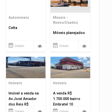
Automóveis
Móveis -
Novos/Usados
Celta
Móveis planejados
Ontem
Ontem
Imóveis
Imóveis
Imóvel a venda na
A venda R$
Av.José Amador
1.700.000 bairro
dos Reis R$
Embratel 10
1.400.000
apartamentos!
Ontem
Ontem