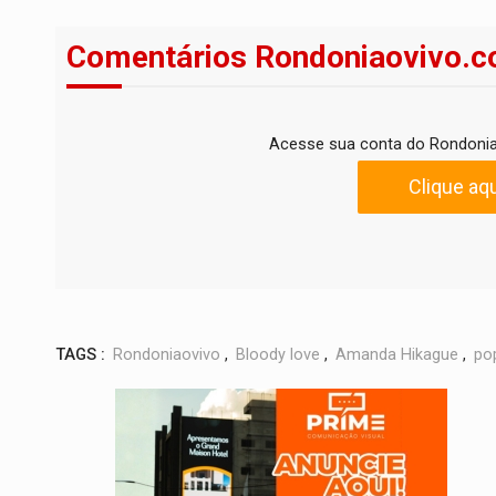
Comentários Rondoniaovivo.c
Acesse sua conta do Rondonia
Clique aqu
TAGS :
Rondoniaovivo
,
Bloody love
,
Amanda Hikague
,
po