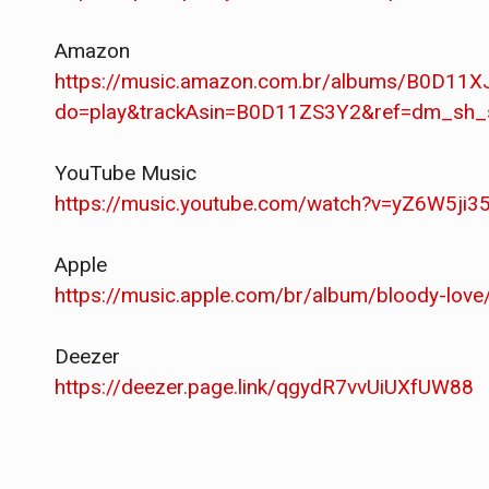
Amazon
https://music.amazon.com.br/albums/B0D11
do=play&trackAsin=B0D11ZS3Y2&ref=dm_s
YouTube Music
https://music.youtube.com/watch?v=yZ6W5j
Apple
https://music.apple.com/br/album/bloody-lo
Deezer
https://deezer.page.link/qgydR7vvUiUXfUW88