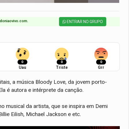
doniaovivo.com.​
ENTRAR NO GRUPO
0
0
0
Uau
Triste
Grr
itais, a música Bloody Love, da jovem porto-
la é autora e intérprete da canção.
ho musical da artista, que se inspira em Demi
llie Eilish, Michael Jackson e etc.