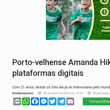
URGENTE:
Colisão entre caminhão e carr
ENCONTRO:
Amazônia Negra ganha projeç
PREVISÃO:
Porto Velho tem chances de c
SINDICATOS UNIDOS:
Assembleia Geral 
PROCESSO SELETIVO:
Rondoniaovivo abr
BRASIL CONTRA O CRIME:
Acusado de gu
Porto-velhense Amanda Hi
plataformas digitais
Com 21 anos, desde os três ela já se interessava pelo mun
Rondoniaovivo
29 de Abril de 2024 às 10:26
Atualizada e
Print
WhatsApp
Facebook
Messenger
Twitter
Telegram
Email
Compartilhar