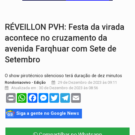
AMOR PERDIDO DÓI:
Luto amoroso não tem prazo, mas exige aten
TECNOLOGIA:
Empresas de Xangai aprimoram robôs de IA incorporada em 
RÉVEILLON PVH: Festa da virada
acontece no cruzamento da
avenida Farqhuar com Sete de
Setembro
O show pirotécnico silencioso terá duração de dez minutos
29 de Dezembro de 2023 às 09:11
Rondoniaovivo - Edição
Atualizada em : 30 de Dezembro de 2023 às 08:56
Print
WhatsApp
Facebook
Messenger
Twitter
Telegram
Email
Siga a gente no Google News
Compartilhar no Whatsapp