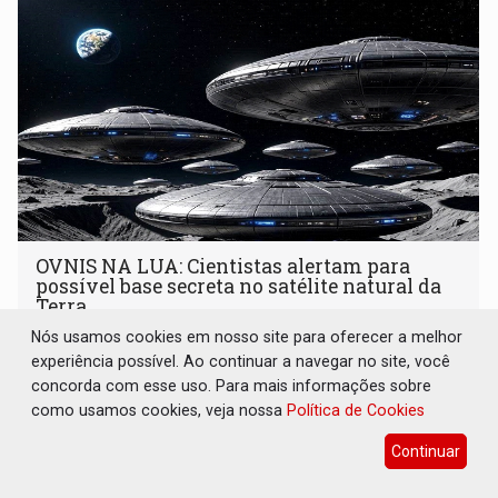
OVNIS NA LUA: Cientistas alertam para
possível base secreta no satélite natural da
Terra
Nós usamos cookies em nosso site para oferecer a melhor
Brasil e Mundo
08 de Agosto de 2026 às 19:00
experiência possível. Ao continuar a navegar no site, você
Astrônomos que estudam a Lua afirmam ter capturado o
concorda com esse uso. Para mais informações sobre
que acreditam ser evidências de atividades não humanas
como usamos cookies, veja nossa
Política de Cookies
tecnologicamente avançadas (OVNIs) na Lua e em sua
órbita
Continuar