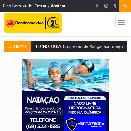
Seja Bem vindo.
Entrar
/
Assinar
ÚLTIMAS
PROTEGE A TERRA:
China descobre como explodir asteroide com bomba n
VÍDEO:
Motociclista morre após bater na traseira de camin
PARECE UM NUGGET:
Essa receita com frango virou o meu ja
EMPREENDEDORISMO:
7 negócios que podem começar com pouco dinheiro e vi
GIGANTE DA AMÉRICA:
Brasil reúne dimensão continental e posição estratégic
INDEPENDÊNCIA:
10 dicas importantes para quem quer mo
VARCENA:
Cientistas descobrem nova espécie de rã em florestas alagada
BARGANHA:
Vai comprar celular usado? Veja como consultar o a