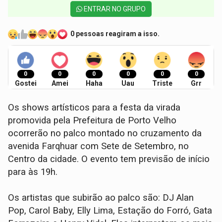
ENTRAR NO GRUPO
0 pessoas reagiram a isso.
0
0
0
0
0
0
Gostei
Amei
Haha
Uau
Triste
Grr
Os shows artísticos para a festa da virada
promovida pela Prefeitura de Porto Velho
ocorrerão no palco montado no cruzamento da
avenida Farqhuar com Sete de Setembro, no
Centro da cidade. O evento tem previsão de início
para às 19h.
Os artistas que subirão ao palco são: DJ Alan
Pop, Carol Baby, Elly Lima, Estação do Forró, Gata