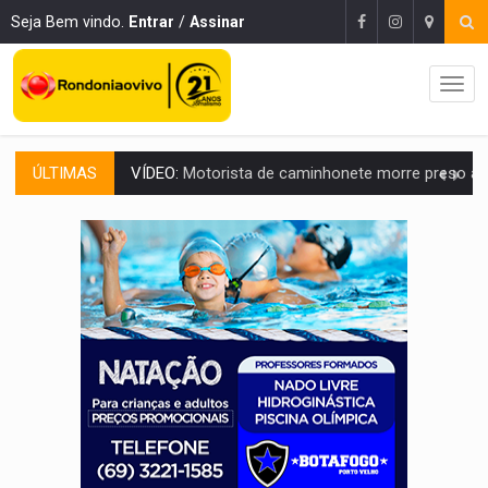
Seja Bem vindo.
Entrar
/
Assinar
ÚLTIMAS
LAZER:
Seis lugares gratuitos para aproveitar o fim de semana e
VÍDEO:
FTICCO e Força Tática prendem membro do CV com arma e drogas em
INCLUSÃO:
Prefeitura fortalece parceria com a APAE para ampliar ações v
DEFESA:
Exército testa inovações no combate a drones durante exerc
TEMAS SOCIOAMBIENTAIS:
Em Itapuã do Oeste, CINEMAZÔNIA leva cinema amazônico 
PREVISÃO:
Interior de Rondônia terá sábado (8) de calor intenso
INFRAESTRUTURA:
Após quase 30 anos de espera, asfalto chega ao bairr
A ILHA:
Coreografia de Rondônia estreia na programação do Festival de Dan