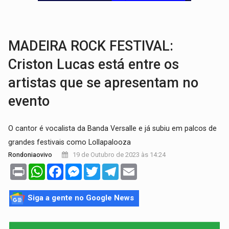
TRÁGICO:
Pai do 'Xandy Motocross' morre em acidente
VÍDEO:
Motorista de caminhonete morre preso às ferragens em colisão com
MADEIRA ROCK FESTIVAL:
Criston Lucas está entre os
artistas que se apresentam no
evento
O cantor é vocalista da Banda Versalle e já subiu em palcos de
grandes festivais como Lollapalooza
19 de Outubro de 2023 às 14:24
Rondoniaovivo
Print
WhatsApp
Facebook
Messenger
Twitter
Telegram
Email
Siga a gente no Google News