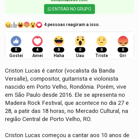
ENTRAR NO GRUPO
4 pessoas reagiram a isso.
0
4
0
0
0
0
Gostei
Amei
Haha
Uau
Triste
Grr
Criston Lucas é cantor (vocalista da Banda
Versalle), compositor, guitarrista e violonista
nascido em Porto Velho, Rondônia. Porém, vive
em São Paulo desde 2016. Ele se apresenta no
Madeira Rock Festival, que acontece no dia 27 e
28, a patir das 18 horas, no Mercado Cultural, na
região Central de Porto Velho, RO.
Criston Lucas começou a cantar aos 10 anos de