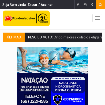
Seja Bem vindo.
Entrar
/
Assinar
ÚLTIMAS
COLUNA SEMANAL:
Largada foi dada e candidatos ao Governo de RO partem 
SOB SUSPEITA:
Entrega de 286 máquinas em Rondônia coincide com investig
ARTIGO:
Reter até 50% no distrato imobiliário é legal, mas não pode 
DO HOSPITAL AO CAMPO:
Veja as mais de 200 ações de Marcos Rogé
EXPANSÃO:
Grupo Nova Era amplia presença em PVH e transforma Aramix em
ROTA GLOBAL:
PCC amplia presença internacional e transforma Brasil em cor
CONEXÃO RONDONIAOVIVO:
Museólogo Antônio Ocampo conduz a história de uma
EXTENSÃO DE DANOS:
Ferroviários pedem ao Iphan recuperação de área atingid