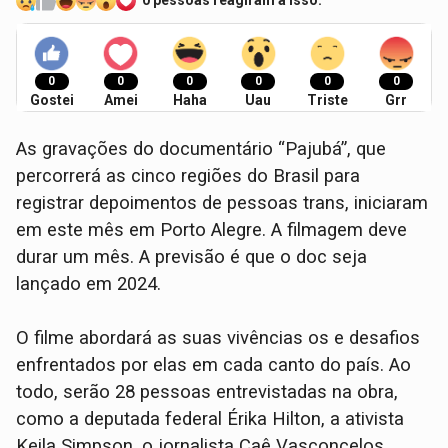
0 pessoas reagiram a isso.
0
0
0
0
0
0
Gostei
Amei
Haha
Uau
Triste
Grr
As gravações do documentário “Pajubá”, que
percorrerá as cinco regiões do Brasil para
registrar depoimentos de pessoas trans, iniciaram
em este mês em Porto Alegre. A filmagem deve
durar um mês. A previsão é que o doc seja
lançado em 2024.
O filme abordará as suas vivências os e desafios
enfrentados por elas em cada canto do país. Ao
todo, serão 28 pessoas entrevistadas na obra,
como a deputada federal Érika Hilton, a ativista
Keila Simpson, o jornalista Caê Vasconcelos.