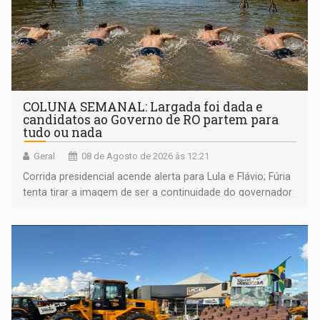
COLUNA SEMANAL: Largada foi dada e
candidatos ao Governo de RO partem para
tudo ou nada
Geral
08 de Agosto de 2026 às 12:21
Corrida presidencial acende alerta para Lula e Flávio; Fúria
tenta tirar a imagem de ser a continuidade do governador
Marcos Rocha; ex-prefeito Hildon Chaves parece ainda
não ter entrado no modo eleição; ABAV faz evento em
Porto Velho