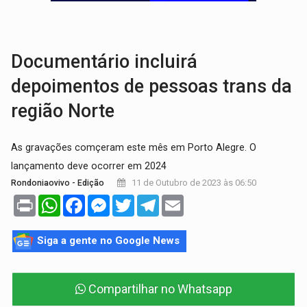
'XANDY DO MOTOCROSS':
Pai morre em acidente na BR-364 duas semanas após condena
PESO DO VOTO:
Cinco maiores colégios eleitorais concentram 53,7% dos v
Documentário incluirá
depoimentos de pessoas trans da
região Norte
As gravações comçeram este mês em Porto Alegre. O
lançamento deve ocorrer em 2024
11 de Outubro de 2023 às 06:50
Rondoniaovivo - Edição
Print
WhatsApp
Facebook
Messenger
Twitter
Telegram
Email
Siga a gente no Google News
Compartilhar no Whatsapp