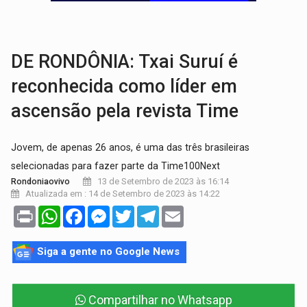
SOB SUSPEITA:
Entrega de 286 máquinas em Rondônia coincide com investig
ARTIGO:
Reter até 50% no distrato imobiliário é legal, mas não pode 
DE RONDÔNIA: Txai Suruí é
reconhecida como líder em
ascensão pela revista Time
Jovem, de apenas 26 anos, é uma das três brasileiras
selecionadas para fazer parte da Time100Next
13 de Setembro de 2023 às 16:14
Rondoniaovivo
Atualizada em : 14 de Setembro de 2023 às 14:22
Print
WhatsApp
Facebook
Messenger
Twitter
Telegram
Email
Siga a gente no Google News
Compartilhar no Whatsapp