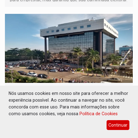
segue firme
JUDICIÁRIO: Sinjur parabeniza servidores
Nós usamos cookies em nosso site para oferecer a melhor
pelo adicional de incentivo com efeitos
retroativos
experiência possível. Ao continuar a navegar no site, você
concorda com esse uso. Para mais informações sobre
Geral
07 de Agosto de 2026 às 16:16
como usamos cookies, veja nossa
Política de Cookies
Sinjur reforça o compromisso de acompanhar de perto o
Continuar
cumprimento dos prazos determinados pelo CNJ