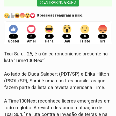
ENTRAR NO GRUPO
0 pessoas reagiram a isso.
0
0
0
0
0
0
Gostei
Amei
Haha
Uau
Triste
Grr
Txai Suruí, 26, é a única rondoniense presente na
lista ‘Time100Next’.
Ao lado de Duda Salabert (PDT/SP) e Erika Hilton
(PSOL/SP), Suruí é uma das três brasileiras que
fazem parte da lista da revista americana Time.
A Time100Next reconhece líderes emergentes em
todo o globo. A revista destacou a atuação de
Txai Suruí na luta contra a invasão de terras e na