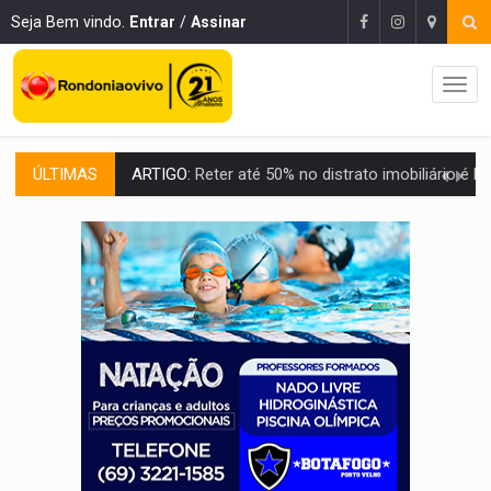
Seja Bem vindo.
Entrar
/
Assinar
ÚLTIMAS
DO HOSPITAL AO CAMPO:
Veja as mais de 200 ações de Marcos Rogé
EXPANSÃO:
Grupo Nova Era amplia presença em PVH e transforma Aramix em
ROTA GLOBAL:
PCC amplia presença internacional e transforma Brasil em cor
CONEXÃO RONDONIAOVIVO:
Museólogo Antônio Ocampo conduz a história de uma
EXTENSÃO DE DANOS:
Ferroviários pedem ao Iphan recuperação de área atingid
VARIANDO O CARDÁPIO:
Veja essa receita de carne assada para o a
PREJUÍZO AOS ESTUDANTES:
Greve dos professores em PVH é considerada 
POSSESSÃO DE DEBORAH LOGAN:
Terror mistura mistério e filmagens quase