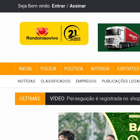
Seja Bem vindo.
Entrar
/
Assinar
INICIAL
POLÍCIA
POLÍTICA
INTERIOR
ESPORTES
NOTÍCIAS
CLASSIFICADOS
EMPREGOS
PUBLICAÇÕES LEGA
VÍDEO:
Perseguição é registrada no shop
ÚLTIMAS
LUDOPATIA:
Apostas online começam a af
REFLORESTAMENTO:
Plantar árvores nã
OVNIS NA LUA:
Cientistas alertam para p