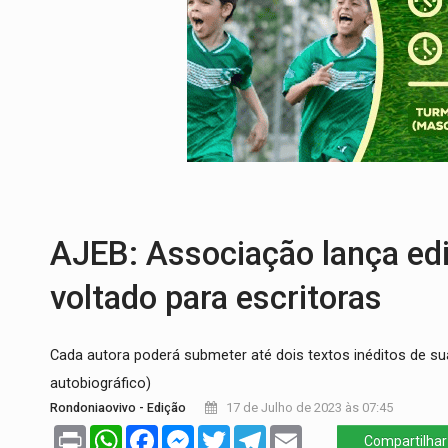
ACABOU COM PEUGEOT:
Incêndio destró
VÍDEO:
Ladrão é filmado furtando moto na
BOLSAS DE PESQUISA:
Iniciativa Amazô
MATERIAL:
Brasil tem grandes reservas 
VÍDEO:
Serpente capturada na fábrica da 
TRIBUNAL DO CRIME:
Homem é espancado
AJEB: Associação lança edi
voltado para escritoras
Cada autora poderá submeter até dois textos inéditos de su
autobiográfico)
Rondoniaovivo - Edição
17 de Julho de 2023 às 07:45
Print
WhatsApp
Facebook
Messenger
Twitter
Telegram
Email
Compartilhar