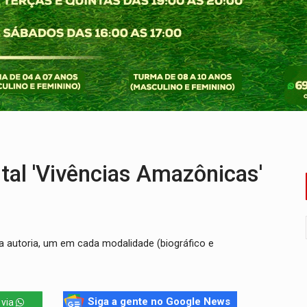
i carro que era rebocado para oficina no Centro de Porto Velho
 frente do bar da Marleide
nia+10 lança chamada para fortalecer cadeias da sociobioecono
de urânio, mas produz pouco e importa combustível
Coca-Cola é devolvida a natureza
 por facção criminosa no Cai N'Água
tal 'Vivências Amazônicas'
a autoria, um em cada modalidade (biográfico e
Siga a gente no Google News
 via