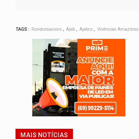
TAGS :
Rondoniaovivo
,
Ajeb
,
Ajebro
,
Vivências Amazônic
MAIS NOTÍCIAS