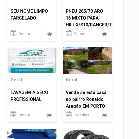
SEU NOME LIMPO
PNEU 265/70 ARO
PARCELADO
16 MIXTO PARA
HILUX/S10/RANGER/TRITON
ETC... MONTAGEM
Ontem
Ontem
GRATIS 599,00
Geral
Geral
LAVAGEM A SECO
Vende se está casa
PROFISSIONAL
no bairro Ronaldo
Aragão EM PORTO
VELHO RO.
Ontem
há 2 dias