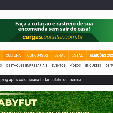
CULTURA
CONCURSOS
GERAL
LISTÃO
ELEIÇÕES 20
IS
DESTAQUES EMPRESARIAIS
EVENTOS
VÍDEOS
ENQUETES
OBIT
ping após colombiana furtar celular de menina
etar produtividade e rotina nas empresas
o será mais suficiente para comprovar área recuperado
ossível base secreta no satélite natural da Terra