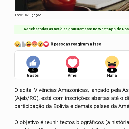
Foto: Divulgação
Receba todas as notícias gratuitamente no WhatsApp do Ron
0 pessoas reagiram a isso.
0
0
0
Gostei
Amei
Haha
O edital Vivências Amazônicas, lançado pela As
(Ajeb/RO), está com inscrições abertas até o di
participação da Bolívia e demais países da Amér
O objetivo é reunir textos biográficos (a histór