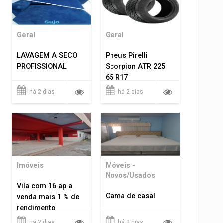
Geral
Geral
LAVAGEM A SECO
Pneus Pirelli
PROFISSIONAL
Scorpion ATR 225
65 R17
há 2 dias
há 2 dias
Imóveis
Móveis -
Novos/Usados
Vila com 16 ap a
Cama de casal
venda mais 1 % de
rendimento
há 2 dias
há 2 dias