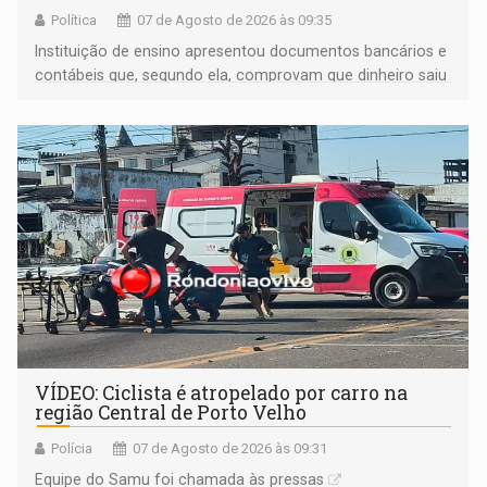
Política
07 de Agosto de 2026 às 09:35
Instituição de ensino apresentou documentos bancários e
contábeis que, segundo ela, comprovam que dinheiro saiu
de sua própria conta, foi sacado pelo diretor financeiro e
apreendido quando já estava dentro da sede da entidade
— em pleno ano eleitoral em Rondônia
VÍDEO: Ciclista é atropelado por carro na
região Central de Porto Velho
Polícia
07 de Agosto de 2026 às 09:31
Equipe do Samu foi chamada às pressas