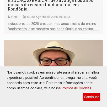
EDUCAÇÃO BÁSICA: Ideb avança nos anos
iniciais do ensino fundamental em
Rondônia
Geral
07 de Agosto de 2026 às 08:33
Indicadores de 2025 crescem nos anos iniciais do ensino
fundamental e se mantêm nos anos finais; e no ensino
médio
Nós usamos cookies em nosso site para oferecer a melhor
experiência possível. Ao continuar a navegar no site, você
concorda com esse uso. Para mais informações sobre
como usamos cookies, veja nossa
Política de Cookies
Continuar
CONTA DIFÍCIL: Com as novidades na corrida
ao Senado as contas ficaram mais difíceis -