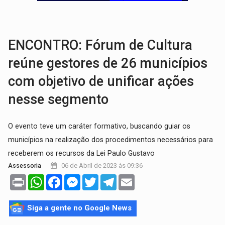
ELEIÇÕES 2026:
Ulisses Guimarães e as nuvens no céu de Rondônia – Por 
DECISÃO REVISADA:
Nunes Marques reduz pena de Acir Gurgacz e declara pun
ENCONTRO: Fórum de Cultura
reúne gestores de 26 municípios
com objetivo de unificar ações
nesse segmento
O evento teve um caráter formativo, buscando guiar os
municípios na realização dos procedimentos necessários para
receberem os recursos da Lei Paulo Gustavo
06 de Abril de 2023 às 09:36
Assessoria
Print
WhatsApp
Facebook
Messenger
Twitter
Telegram
Email
Siga a gente no Google News