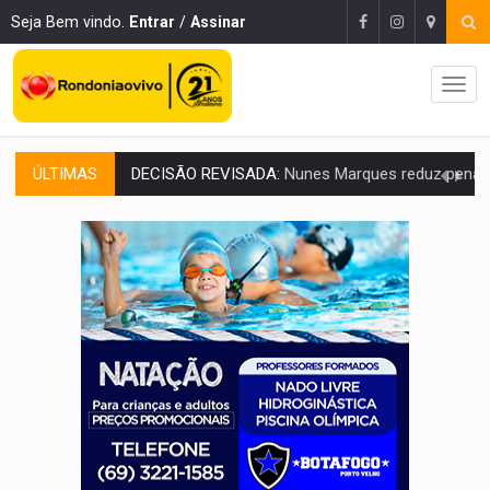
Seja Bem vindo.
Entrar
/
Assinar
ÚLTIMAS
CONEXÃO RONDONIAOVIVO:
Museólogo Antônio Ocampo lança livro sob
ELEIÇÕES 2026:
Patrimônio de candidata a deputada federal do PL salta R$ 1 m
VÍDEO:
Quadrilha é flagrada com cerca de 200 porções
BAIRRO TEIXEIRÃO:
MPF cobra regularização fundiária da comunid
SUCESSO NA ABERTURA:
2ª Feira Rondônia Empreendedora segue no Espaço Alternativ
REESTRUTURAÇÃO:
Secretário da Seinfra de Porto Velho pede exon
SAÚDE INDÍGENA:
Pirahã terão consultas e exames especializados durante 
ECONOMIA:
Dia dos pais deve movimentar R$ 8,5 bilhões e RO projet