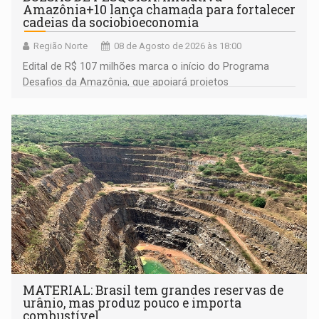
Amazônia+10 lança chamada para fortalecer
cadeias da sociobioeconomia
Região Norte
08 de Agosto de 2026 às 18:00
Edital de R$ 107 milhões marca o início do Programa
Desafios da Amazônia, que apoiará projetos
desenvolvidos por redes de pesquisa e inovação. A
submissão de pré-propostas poderá ser feita até 1º de
setembro
MATERIAL: Brasil tem grandes reservas de
urânio, mas produz pouco e importa
combustível