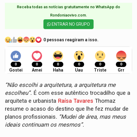
Receba todas as notícias gratuitamente no WhatsApp do
Rondoniaovivo.com.​
ENTRAR NO GRUPO
0 pessoas reagiram a isso.
0
0
0
0
0
0
Gostei
Amei
Haha
Uau
Triste
Grr
“Não escolhi a arquitetura, a arquitetura me
escolheu”.
É com esse autêntico trocadilho que a
arquiteta e urbanista
Raísa Tavares
Thomaz
resume o acaso do destino que lhe fez mudar de
planos profissionais
. “Mudei de área, mas meus
ideais continuam os mesmos”.