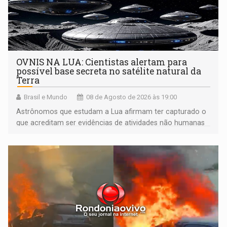
OVNIS NA LUA: Cientistas alertam para
possível base secreta no satélite natural da
Terra
Brasil e Mundo
08 de Agosto de 2026 às 19:00
Astrônomos que estudam a Lua afirmam ter capturado o
que acreditam ser evidências de atividades não humanas
tecnologicamente avançadas (OVNIs) na Lua e em sua
órbita