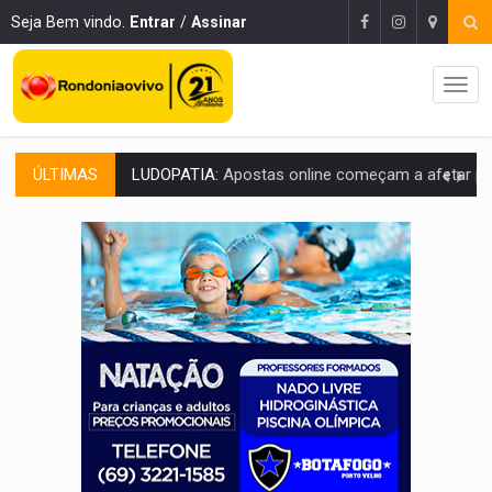
Seja Bem vindo.
Entrar
/
Assinar
ÚLTIMAS
REFLORESTAMENTO:
Plantar árvores não será mais suficiente para comprov
OVNIS NA LUA:
Cientistas alertam para possível base secreta no satélite n
ACABOU COM PEUGEOT:
Incêndio destrói carro que era rebocado para oficina no
VÍDEO:
Ladrão é filmado furtando moto na frente do bar 
BOLSAS DE PESQUISA:
Iniciativa Amazônia+10 lança chamada para fortalecer cadeia
MATERIAL:
Brasil tem grandes reservas de urânio, mas produz pouco e impo
VÍDEO:
Serpente capturada na fábrica da Coca-Cola é devolvid
HOMENAGEM:
Cientistas cassados pelo AI-5 se tornam pesquisadores emér