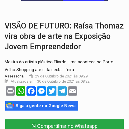
VÍDEO:
Perseguição é registrada no shopping após colombiana furtar ce
LUDOPATIA:
Apostas online começam a afetar produtividade e rotina
VISÃO DE FUTURO: Raísa Thomaz
vira obra de arte na Exposição
Jovem Empreendedor
Mostra do artista plástico Eliardo Lima acontece no Porto
Velho Shopping até esta sexta - feira
29 de Outubro de 2021 às 09:29
Assessoria
Atualizada em : 30 de Outubro de 2021 às 08:32
Print
WhatsApp
Facebook
Messenger
Twitter
Telegram
Email
Siga a gente no Google News
Compartilhar no Whatsapp