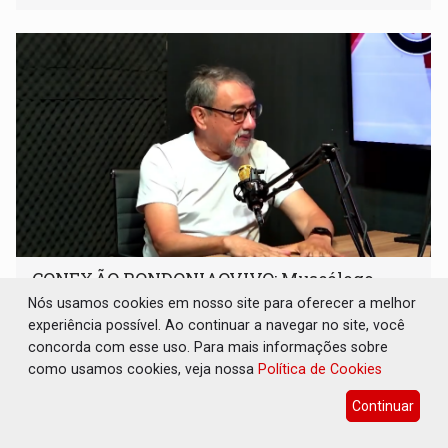
CONEXÃO RONDONIAOVIVO: Museólogo
Antônio Ocampo conduz a história de uma
Nós usamos cookies em nosso site para oferecer a melhor
ferrovia desgovernada
experiência possível. Ao continuar a navegar no site, você
concorda com esse uso. Para mais informações sobre
Cultura
08 de Agosto de 2026 às 09:05
como usamos cookies, veja nossa
Política de Cookies
Novo livro faz registro documental da Estrada de Ferro
Madeira-Mamoré (EFMM)
Continuar