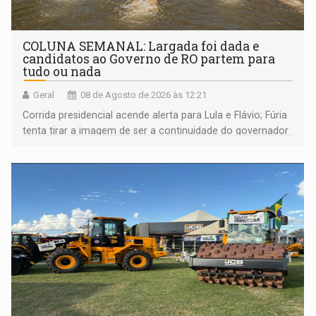
COLUNA SEMANAL: Largada foi dada e
candidatos ao Governo de RO partem para
tudo ou nada
Geral
08 de Agosto de 2026 às 12:21
Corrida presidencial acende alerta para Lula e Flávio; Fúria
tenta tirar a imagem de ser a continuidade do governador
Marcos Rocha; ex-prefeito Hildon Chaves parece ainda
não ter entrado no modo eleição; ABAV faz evento em
Porto Velho