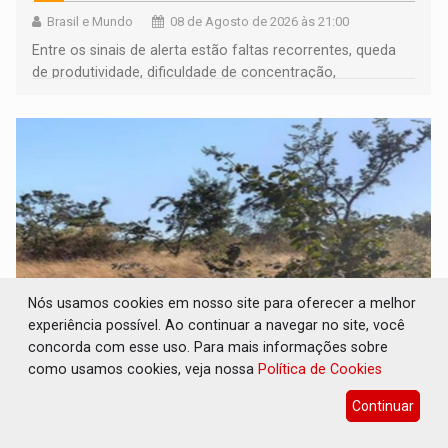
Brasil e Mundo
08 de Agosto de 2026 às 21:00
Entre os sinais de alerta estão faltas recorrentes, queda
de produtividade, dificuldade de concentração,
solicitações frequentes de antecipação salarial
Nós usamos cookies em nosso site para oferecer a melhor
experiência possível. Ao continuar a navegar no site, você
concorda com esse uso. Para mais informações sobre
REFLORESTAMENTO: Plantar árvores não
como usamos cookies, veja nossa
Política de Cookies
será mais suficiente para comprovar área
recuperado
Continuar
Brasil e Mundo
08 de Agosto de 2026 às 20:00