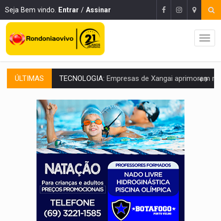
Seja Bem vindo.
Entrar
/
Assinar
ÚLTIMAS
PROTEGE A TERRA:
China descobre como explodir asteroide com bomba n
VÍDEO:
Motociclista morre após bater na traseira de camin
PARECE UM NUGGET:
Essa receita com frango virou o meu ja
EMPREENDEDORISMO:
7 negócios que podem começar com pouco dinheiro e vi
GIGANTE DA AMÉRICA:
Brasil reúne dimensão continental e posição estratégic
INDEPENDÊNCIA:
10 dicas importantes para quem quer mo
VARCENA:
Cientistas descobrem nova espécie de rã em florestas alagada
BARGANHA:
Vai comprar celular usado? Veja como consultar o a