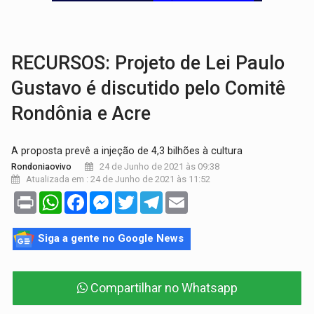
AMOR PERDIDO DÓI:
Luto amoroso não tem prazo, mas exige aten
TECNOLOGIA:
Empresas de Xangai aprimoram robôs de IA incorporada em 
RECURSOS: Projeto de Lei Paulo
Gustavo é discutido pelo Comitê
Rondônia e Acre
A proposta prevê a injeção de 4,3 bilhões à cultura
24 de Junho de 2021 às 09:38
Rondoniaovivo
Atualizada em : 24 de Junho de 2021 às 11:52
Print
WhatsApp
Facebook
Messenger
Twitter
Telegram
Email
Siga a gente no Google News
Compartilhar no Whatsapp