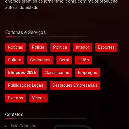
diversos prêmios de jornalismo, conta com maior produção
autoral do estado.
Editorias e Serviços
Notícias
Polícia
Política
Interior
Esportes
Cultura
Concursos
Geral
Listão
Eleições 2026
Classificados
Empregos
Publicações Legais
Destaques Empresariais
Eventos
Vídeos
Contatos
Fale Conosco