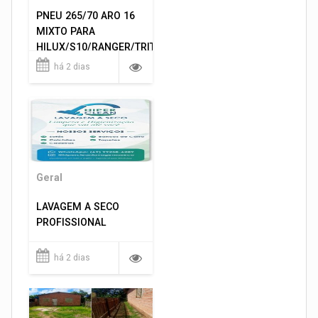
PNEU 265/70 ARO 16
MIXTO PARA
HILUX/S10/RANGER/TRITON
ETC... MONTAGEM
há 2 dias
GRATIS 599,00
Geral
LAVAGEM A SECO
PROFISSIONAL
há 2 dias