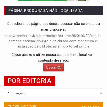
AMOR PERDIDO DÓI:
Luto amoroso não tem prazo, mas exige aten
PÁGINA PROCURADA
NÃO LOCALIZADA
Desculpa, mas página que deseja acessar não se encontra
mais disponível.
https://rondoniaovivo.com/noticia/cultura/2020/10/22/cultura-
semana-nacional-do-livro-e-celebrada-com-reabertura-e-
instalacao-de-bibliotecas-em-porto-velho.html
Clique abaixo e utilize nossa busca e tente localizar o
conteúdo desejado.
Buscar
POR EDITORIA
CLASSIFICADOS