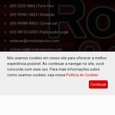
(69) 3225-5866 | Fone Fixo
(69) 99981-5823 | Redação
(69) 99984-8903 | Comercial
(69) 98153-6000 | Publicação Legal
redacao@rondoniaovivo.com
comercial@rondoniaovivo.com
Nós usamos cookies em nosso site para oferecer a melhor
publicacaolegal@rondoniaovivo.com
experiência possível. Ao continuar a navegar no site, você
Endereço: Rua Joaquim Araújo Lima, nº 3445,
concorda com esse uso. Para mais informações sobre
Bairro Embratel. - Porto Velho - RO
como usamos cookies, veja nossa
Política de Cookies
CEP 76.820-863
Continuar
Editor-Chefe da Redação: Solano de Souza Ferreira
Jornalista Responsável: Paulo Andreoli
© 2005 - 2026, Rondoniaovivo.com. Todos os direitos
reservados - CNPJ: 08.742.048/0001-87