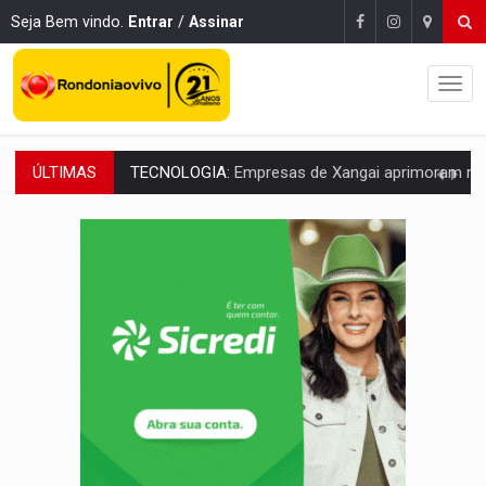
Seja Bem vindo.
Entrar
/
Assinar
ÚLTIMAS
PROTEGE A TERRA:
China descobre como explodir asteroide com bomba n
VÍDEO:
Motociclista morre após bater na traseira de camin
PARECE UM NUGGET:
Essa receita com frango virou o meu ja
EMPREENDEDORISMO:
7 negócios que podem começar com pouco dinheiro e vi
GIGANTE DA AMÉRICA:
Brasil reúne dimensão continental e posição estratégic
INDEPENDÊNCIA:
10 dicas importantes para quem quer mo
VARCENA:
Cientistas descobrem nova espécie de rã em florestas alagada
BARGANHA:
Vai comprar celular usado? Veja como consultar o a