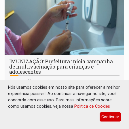
IMUNIZAÇÃO: Prefeitura inicia campanha
de multivacinação para crianças e
adolescentes
Geral
07 de Agosto de 2026 às 07:30
Nós usamos cookies em nosso site para oferecer a melhor
Ação segue até 1º de setembro nas unidades básicas de
experiência possível. Ao continuar a navegar no site, você
saúde, com grande Dia D de mobilização agendado para o
concorda com esse uso. Para mais informações sobre
dia 22 de agosto
como usamos cookies, veja nossa
Política de Cookies
Continuar