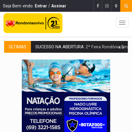
Seja Bem vindo.
Entrar
/
Assinar
ÚLTIMAS
REESTRUTURAÇÃO:
Secretário da Seinfra de Porto Velho pede exon
SAÚDE INDÍGENA:
Pirahã terão consultas e exames especializados durante 
ECONOMIA:
Dia dos pais deve movimentar R$ 8,5 bilhões e RO projet
DIA DOS PAIS:
Bailarina da Praça organiza celebração gratuita nes
VÍDEO:
Perseguição a embarcação no rio Madeira termina com explosivo
MEGA SENA:
Prêmio acumula para R$ 165 milhõe
Publicação Legal:
AVISO DE LICITAÇÃO: PREGÃO ELETRÔNICO Nº 90091
PROVA CONTÁBIL:
UNNESA apresenta documentos e questiona apreens