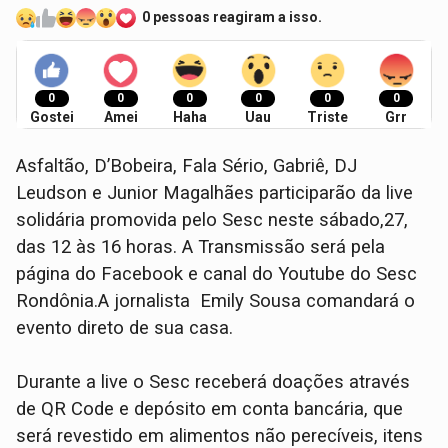
0 pessoas reagiram a isso.
0
0
0
0
0
0
Gostei
Amei
Haha
Uau
Triste
Grr
Asfaltão, D’Bobeira, Fala Sério, Gabriê, DJ
Leudson e Junior Magalhães participarão da live
solidária promovida pelo Sesc neste sábado,27,
das 12 às 16 horas. A Transmissão será pela
página do Facebook e canal do Youtube do Sesc
Rondônia.A jornalista Emily Sousa comandará o
evento direto de sua casa.
Durante a live o Sesc receberá doações através
de QR Code e depósito em conta bancária, que
será revestido em alimentos não perecíveis, itens