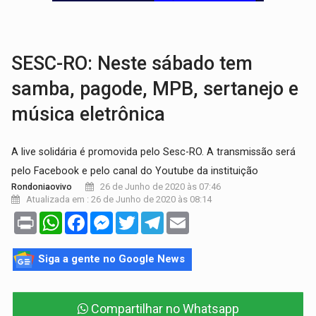
BAIRRO TEIXEIRÃO:
MPF cobra regularização fundiária da comunid
SUCESSO NA ABERTURA:
2ª Feira Rondônia Empreendedora segue no Espaço Alternativ
SESC-RO: Neste sábado tem
samba, pagode, MPB, sertanejo e
música eletrônica
A live solidária é promovida pelo Sesc-RO. A transmissão será
pelo Facebook e pelo canal do Youtube da instituição
26 de Junho de 2020 às 07:46
Rondoniaovivo
Atualizada em : 26 de Junho de 2020 às 08:14
Print
WhatsApp
Facebook
Messenger
Twitter
Telegram
Email
Siga a gente no Google News
Compartilhar no Whatsapp