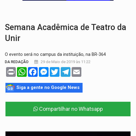
ELEIÇÕES 2026:
Ulisses Guimarães e as nuvens no céu de Rondônia – Por 
DECISÃO REVISADA:
Nunes Marques reduz pena de Acir Gurgacz e declara pun
Semana Acadêmica de Teatro da
Unir
O evento será no campus da instituição, na BR-364
29 de Maio de 2019 às 11:22
DA REDAÇÃO
Print
WhatsApp
Facebook
Messenger
Twitter
Telegram
Email
Siga a gente no Google News
Compartilhar no Whatsapp