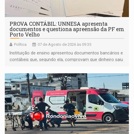
PROVA CONTÁBIL: UNNESA apresenta
documentos e questiona apreensão da PF em
Porto Velho
Política
07 de Agosto de 2026 às 09:35
Instituição de ensino apresentou documentos bancários e
contábeis que, segundo ela, comprovam que dinheiro saiu
de sua própria conta, foi sacado pelo diretor financeiro e
apreendido quando já estava dentro da sede da entidade
— em pleno ano eleitoral em Rondônia