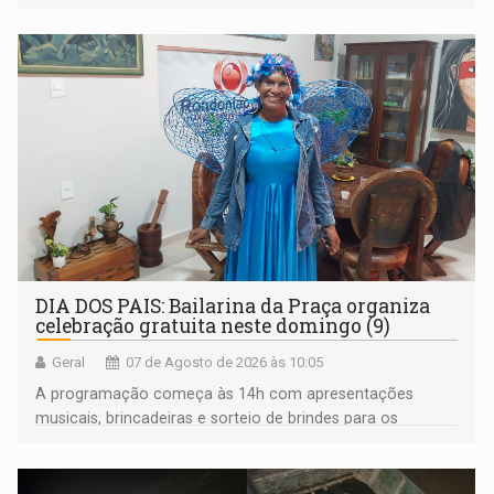
desemprego em 14 anos e pela recuperação da renda
média do trabalhador
DIA DOS PAIS: Bailarina da Praça organiza
celebração gratuita neste domingo (9)
Geral
07 de Agosto de 2026 às 10:05
A programação começa às 14h com apresentações
musicais, brincadeiras e sorteio de brindes para os
participantes. Às 17h, o evento terá o tradicional corte de
bolo e canto de parabéns dedicado aos pais