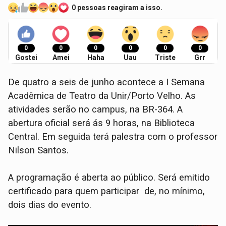
0 pessoas reagiram a isso.
0
0
0
0
0
0
Gostei
Amei
Haha
Uau
Triste
Grr
De quatro a seis de junho acontece a I Semana
Acadêmica de Teatro da Unir/Porto Velho. As
atividades serão no campus, na BR-364. A
abertura oficial será ás 9 horas, na Biblioteca
Central. Em seguida terá palestra com o professor
Nilson Santos.
A programação é aberta ao público. Será emitido
certificado para quem participar de, no mínimo,
dois dias do evento.