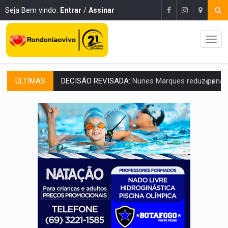
Seja Bem vindo.
Entrar
/
Assinar
ÚLTIMAS
CONEXÃO RONDONIAOVIVO:
Museólogo Antônio Ocampo lança livro sob
ELEIÇÕES 2026:
Patrimônio de candidata a deputada federal do PL salta R$ 1 m
VÍDEO:
Quadrilha é flagrada com cerca de 200 porções
BAIRRO TEIXEIRÃO:
MPF cobra regularização fundiária da comunid
SUCESSO NA ABERTURA:
2ª Feira Rondônia Empreendedora segue no Espaço Alternativ
REESTRUTURAÇÃO:
Secretário da Seinfra de Porto Velho pede exon
SAÚDE INDÍGENA:
Pirahã terão consultas e exames especializados durante 
ECONOMIA:
Dia dos pais deve movimentar R$ 8,5 bilhões e RO projet