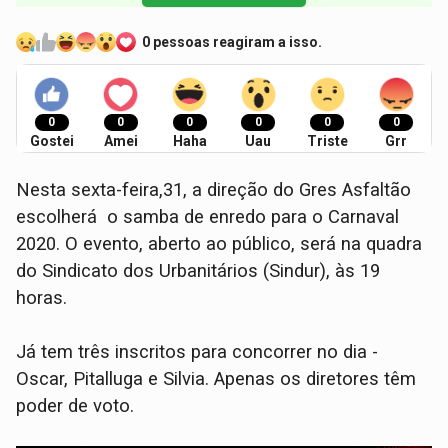
0 pessoas reagiram a isso.
0
0
0
0
0
0
Gostei
Amei
Haha
Uau
Triste
Grr
Nesta sexta-feira,31, a direção do Gres Asfaltão
escolherá o samba de enredo para o Carnaval
2020. O evento, aberto ao público, será na quadra
do Sindicato dos Urbanitários (Sindur), às 19
horas.
Já tem três inscritos para concorrer no dia -
Oscar, Pitalluga e Silvia. Apenas os diretores têm
poder de voto.