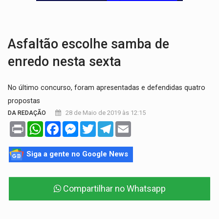
MAIS RIGOR:
Nova lei endurece punição por abuso sexual contra crian
POLUIÇÃO E RISCOS:
Retirada de fiação irregular avança no país e em PVH p
Asfaltão escolhe samba de
enredo nesta sexta
No último concurso, foram apresentadas e defendidas quatro
propostas
28 de Maio de 2019 às 12:15
DA REDAÇÃO
Print
WhatsApp
Facebook
Messenger
Twitter
Telegram
Email
Siga a gente no Google News
Compartilhar no Whatsapp