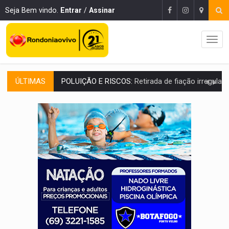
Seja Bem vindo.
Entrar
/
Assinar
ÚLTIMAS
VÍDEO:
Armado com machado, homem ameaça matar sobrinha grávida e com
TRIBUNAL DO CRIME:
Homem é espancado por facção criminosa 
VÍDEO:
Perseguição é registrada no shopping após colombiana furtar ce
LUDOPATIA:
Apostas online começam a afetar produtividade e rotina
REFLORESTAMENTO:
Plantar árvores não será mais suficiente para comprov
OVNIS NA LUA:
Cientistas alertam para possível base secreta no satélite n
ACABOU COM PEUGEOT:
Incêndio destrói carro que era rebocado para oficina no
VÍDEO:
Ladrão é filmado furtando moto na frente do bar 