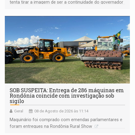
tenta tirar a imagem de ser a continuidade do governador
Marcos Rocha; ex-prefeito Hildon Chaves parece ainda
não ter entrado no modo eleição; ABAV faz evento em
Porto Velho
SOB SUSPEITA: Entrega de 286 máquinas em
Rondônia coincide com investigação sob
sigilo
Geral
08 de Agosto de 2026 às 11:14
Maquinário foi comprado com emendas parlamentares e
foram entregues na Rondônia Rural Show