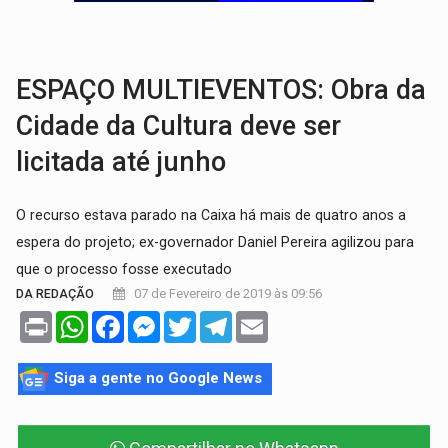
DO HOSPITAL AO CAMPO:
Veja as mais de 200 ações de Marcos Rogé
EXPANSÃO:
Grupo Nova Era amplia presença em PVH e transforma Aramix em
ESPAÇO MULTIEVENTOS: Obra da
Cidade da Cultura deve ser
licitada até junho
O recurso estava parado na Caixa há mais de quatro anos a
espera do projeto; ex-governador Daniel Pereira agilizou para
que o processo fosse executado
07 de Fevereiro de 2019 às 09:56
DA REDAÇÃO
Print
WhatsApp
Facebook
Messenger
Twitter
Telegram
Email
Siga a gente no Google News