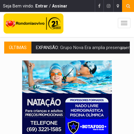
Seja Bem vindo.
Entrar
/
Assinar
ÚLTIMAS
ROTA GLOBAL:
PCC amplia presença internacional e transforma Brasil em cor
CONEXÃO RONDONIAOVIVO:
Museólogo Antônio Ocampo conduz a história de uma
EXTENSÃO DE DANOS:
Ferroviários pedem ao Iphan recuperação de área atingid
VARIANDO O CARDÁPIO:
Veja essa receita de carne assada para o a
PREJUÍZO AOS ESTUDANTES:
Greve dos professores em PVH é considerada 
POSSESSÃO DE DEBORAH LOGAN:
Terror mistura mistério e filmagens quase
TRANSPARÊNCIA:
TCE reúne candidatos ao Governo e apresenta diagnó
ELAS DECIDEM:
Mulheres são maioria e representam 52% do eleitorado de 