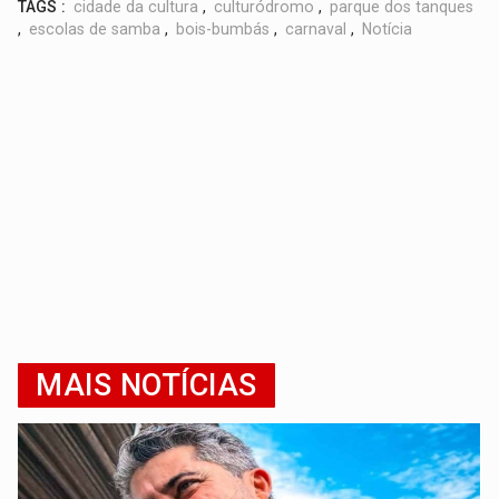
TAGS :
cidade da cultura
,
culturódromo
,
parque dos tanques
,
escolas de samba
,
bois-bumbás
,
carnaval
,
Notícia
MAIS NOTÍCIAS