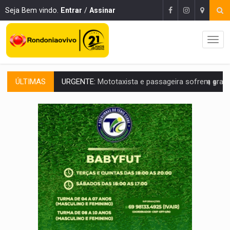
Seja Bem vindo.
Entrar
/
Assinar
URGENTE:
Mototaxista e passageira sofrem grave acidente após 
ÚLTIMAS
:
Recebeu intimação no celular? Saiba o que fazer para evitar proc
PROCURADO:
Polícia Civil tenta prender acusado de matar médico
ACESSO:
Moradores de RO podem receber a antena parabólica gratuita do B
CONEXÃO RONDONIAOVIVO:
Pré-candidato Adrian Jhonnson defende renovação da ban
COM EMENDAS:
Sejucel destina R$ 2,69 milhões para rodeios e feiras agríc
LIMERO:
São Francisco do Guaporé sedia abertura do Campeonato Estadua
ENERGISA:
Rondônia supera 5,4 mil estudantes inscritos 