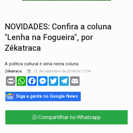
LUTO NA CULTURA:
Boi Bumbá emite nota após morte de Carlos Caputo em p
Publicação Legal:
FRANCISCO DA SILVA FILHO M
NOVIDADES: Confira a coluna
"Lenha na Fogueira", por
Zékatraca
A política cultural é séria nesta coluna
12 de Setembro de 2018 às 17:04
Zékatraca
Print
WhatsApp
Facebook
Messenger
Twitter
Telegram
Email
Siga a gente no Google News
Compartilhar no Whatsapp