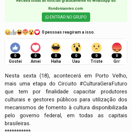
Receba todas as notícias gratuitamente no WhatsApp do
Rondoniaovivo.com.​
ENTRAR NO GRUPO
0 pessoas reagiram a isso.
0
0
0
0
0
0
Gostei
Amei
Haha
Uau
Triste
Grr
Nesta sexta (18), acontecerá em Porto Velho,
mais uma etapa do Circuito #CulturaGeraFuturo
que tem por finalidade capacitar produtores
culturais e gestores públicos para utilização dos
mecanismos de fomento à cultura disponibilizada
pelo governo federal, em todas as capitais
brasileiras.
***********