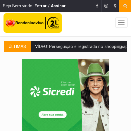
Seja Bem vindo.
Entrar
/
Assinar
VÍDEO:
Perseguição é registrada no shopping após colombiana furtar ce
ÚLTIMAS
LUDOPATIA:
Apostas online começam a afetar produtividade e rotina
REFLORESTAMENTO:
Plantar árvores não será mais suficiente para comprov
OVNIS NA LUA:
Cientistas alertam para possível base secreta no satélite n
ACABOU COM PEUGEOT:
Incêndio destrói carro que era rebocado para oficina no
:
Anvisa libera venda de medicamentos pela Shopee, mas mantém 
MAIS RIGOR:
Nova lei endurece punição por abuso sexual contra crian
POLUIÇÃO E RISCOS:
Retirada de fiação irregular avança no país e em PVH p
VÍDEO:
Armado com machado, homem ameaça matar sobrinha grávida e com