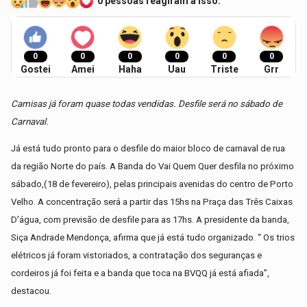
0 pessoas reagiram a isso.
0
0
0
0
0
0
Gostei
Amei
Haha
Uau
Triste
Grr
Camisas já foram quase todas vendidas. Desfile será no sábado de
Carnaval.
Já está tudo pronto para o desfile do maior bloco de carnaval de rua
da região Norte do país. A Banda do Vai Quem Quer desfila no próximo
sábado,(18 de fevereiro), pelas principais avenidas do centro de Porto
Velho. A concentração será a partir das 15hs na Praça das Três Caixas
D’água, com previsão de desfile para as 17hs. A presidente da banda,
Siça Andrade Mendonça, afirma que já está tudo organizado. “ Os trios
elétricos já foram vistoriados, a contratação dos seguranças e
cordeiros já foi feita e a banda que toca na BVQQ já está afiada”,
destacou.