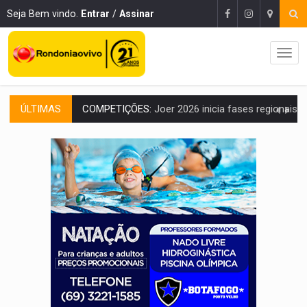
Seja Bem vindo.
Entrar
/
Assinar
ÚLTIMAS
PERIGO:
Moradores denunciam escuridão e insegurança na Estrada d
COLIGAÇÃO:
Reabertura de ação no TSE pode resultar em cassação de prefeita 
INCLUSÃO:
APAE Porto Velho abre inscrições para 
CLUBE DOS R$ 00,00:
21 candidatos declaram patrimônio zero em Rondônia na
INTERIOR:
Ouro Preto do Oeste realiza Cavalgada da Expo Show Norte
DESENVOLVIMENTO:
Ideb avança nos anos iniciais do ensino fundamen
VULGO 'UNIÃO':
Chefe de facção criminosa é preso durante oper
Publicação Legal:
CONVOCAÇÃO DAS ELEIÇÕES: S