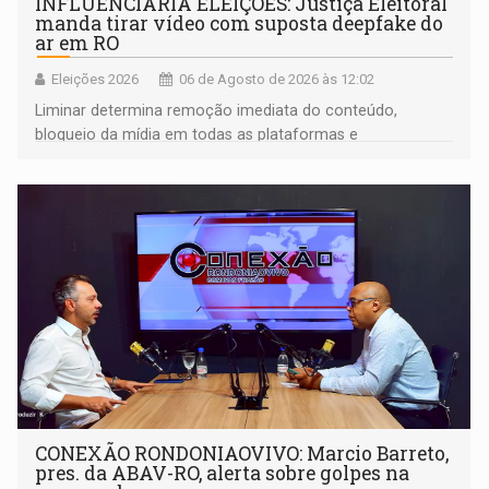
INFLUENCIARIA ELEIÇÕES: Justiça Eleitoral
manda tirar vídeo com suposta deepfake do
ar em RO
Eleições 2026
06 de Agosto de 2026 às 12:02
Liminar determina remoção imediata do conteúdo,
bloqueio da mídia em todas as plataformas e
identificação do autor da publicação
CONEXÃO RONDONIAOVIVO: Marcio Barreto,
pres. da ABAV-RO, alerta sobre golpes na