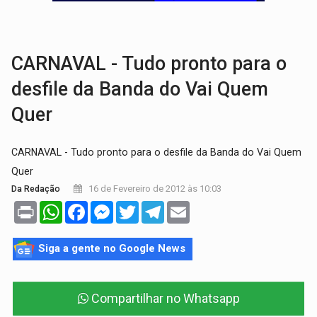
EDUCAÇÃO:
Corumbiara lidera Ideb 2025 entre redes municipai
COMPETIÇÕES:
Joer 2026 inicia fases regionais e reúne mais de 7,3 mil
CARNAVAL - Tudo pronto para o
desfile da Banda do Vai Quem
Quer
CARNAVAL - Tudo pronto para o desfile da Banda do Vai Quem
Quer
16 de Fevereiro de 2012 às 10:03
Da Redação
Print
WhatsApp
Facebook
Messenger
Twitter
Telegram
Email
Siga a gente no Google News
Compartilhar no Whatsapp