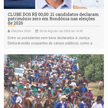
CLUBE DOS R$ 00,00: 21 candidatos declaram
patrimônio zero em Rondônia nas eleições
de 2026
Eleições 2026
06 de Agosto de 2026 às 14:45
Entre os postulantes sem bens declarados à Justiça
Eleitoral estão ocupantes de cargos públicos, como a
deputada federal Cristiane Lopes (PODE), o vereador
Pedro Geovar (PP) e a vice-prefeita Magna dos Anjos
(NOVO)