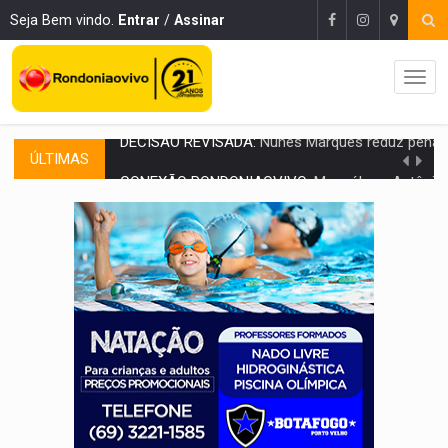
Seja Bem vindo.
Entrar
/
Assinar
ÚLTIMAS
CONEXÃO RONDONIAOVIVO:
Museólogo Antônio Ocampo lança livro sob
ELEIÇÕES 2026:
Patrimônio de candidata a deputada federal do PL salta R$ 1 m
VÍDEO:
Quadrilha é flagrada com cerca de 200 porções
BAIRRO TEIXEIRÃO:
MPF cobra regularização fundiária da comunid
SUCESSO NA ABERTURA:
2ª Feira Rondônia Empreendedora segue no Espaço Alternativ
REESTRUTURAÇÃO:
Secretário da Seinfra de Porto Velho pede exon
SAÚDE INDÍGENA:
Pirahã terão consultas e exames especializados durante 
ECONOMIA:
Dia dos pais deve movimentar R$ 8,5 bilhões e RO projet