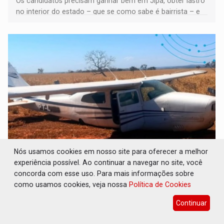
Os candidatos precisam ganhar bem em Jipa, obter lastro
no interior do estado – que se como sabe é bairrista – e
vir para a capital beliscando alguma coisa para se
garantir
Nós usamos cookies em nosso site para oferecer a melhor
CH4C1NA: Disputa entre PCC e CV deixa dez
experiência possível. Ao continuar a navegar no site, você
mortos em cinco dias na Bolívia
concorda com esse uso. Para mais informações sobre
Polícia
07 de Agosto de 2026 às 08:19
como usamos cookies, veja nossa
Política de Cookies
As autoridades ainda apuram a autoria e a motivação
Continuar
individual de cada homicídio