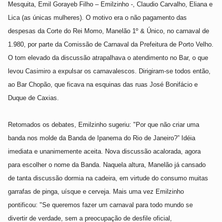
Mesquita, Emil Gorayeb Filho – Emilzinho -, Claudio Carvalho, Eliana e
Lica (as únicas mulheres). O motivo era o não pagamento das
despesas da Corte do Rei Momo, Manelão 1º & Único, no carnaval de
1.980, por parte da Comissão de Carnaval da Prefeitura de Porto Velho.
O tom elevado da discussão atrapalhava o atendimento no Bar, o que
levou Casimiro a expulsar os carnavalescos. Dirigiram-se todos então,
ao Bar Chopão, que ficava na esquinas das ruas José Bonifácio e
Duque de Caxias.
Retomados os debates, Emilzinho sugeriu: "Por que não criar uma
banda nos molde da Banda de Ipanema do Rio de Janeiro?” Idéia
imediata e unanimemente aceita. Nova discussão acalorada, agora
para escolher o nome da Banda. Naquela altura, Manelão já cansado
de tanta discussão dormia na cadeira, em virtude do consumo muitas
garrafas de pinga, uísque e cerveja. Mais uma vez Emilzinho
pontificou: "Se queremos fazer um carnaval para todo mundo se
divertir de verdade, sem a preocupação de desfile oficial,