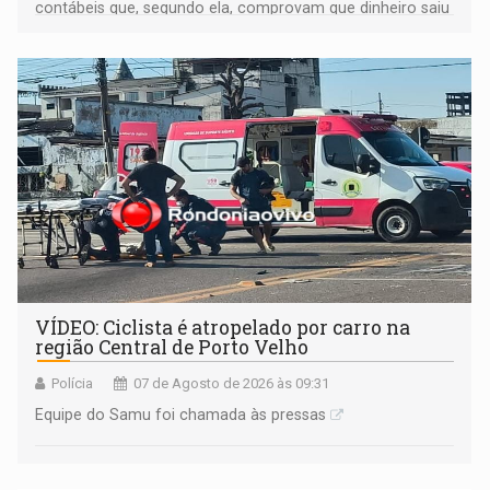
contábeis que, segundo ela, comprovam que dinheiro saiu
de sua própria conta, foi sacado pelo diretor financeiro e
apreendido quando já estava dentro da sede da entidade
— em pleno ano eleitoral em Rondônia
VÍDEO: Ciclista é atropelado por carro na
região Central de Porto Velho
Polícia
07 de Agosto de 2026 às 09:31
Equipe do Samu foi chamada às pressas