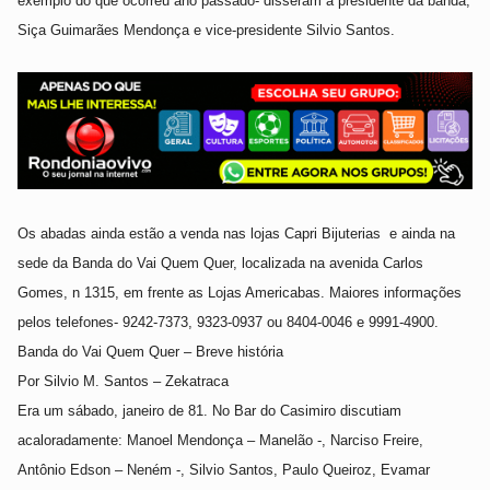
exemplo do que ocorreu ano passado- disseram a presidente da banda,
Siça Guimarães Mendonça e vice-presidente Silvio Santos.
Os abadas ainda estão a venda nas lojas Capri Bijuterias
e ainda na
sede da Banda do Vai Quem Quer, localizada na avenida Carlos
Gomes, n 1315, em frente as Lojas Americabas. Maiores informações
pelos telefones- 9242-7373, 9323-0937 ou 8404-0046 e 9991-4900.
Banda do Vai Quem Quer – Breve história
Por Silvio M. Santos – Zekatraca
Era um sábado, janeiro de 81. No Bar do Casimiro discutiam
acaloradamente: Manoel Mendonça – Manelão -, Narciso Freire,
Antônio Edson – Neném -, Silvio Santos, Paulo Queiroz, Evamar