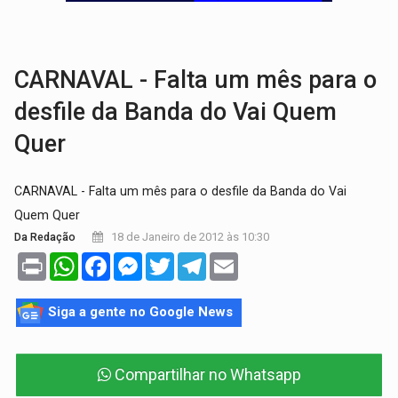
ELEIÇÕES 2026:
Ulisses Guimarães e as nuvens no céu de Rondônia – Por 
DECISÃO REVISADA:
Nunes Marques reduz pena de Acir Gurgacz e declara pun
CARNAVAL - Falta um mês para o
desfile da Banda do Vai Quem
Quer
CARNAVAL - Falta um mês para o desfile da Banda do Vai
Quem Quer
18 de Janeiro de 2012 às 10:30
Da Redação
Print
WhatsApp
Facebook
Messenger
Twitter
Telegram
Email
Siga a gente no Google News
Compartilhar no Whatsapp