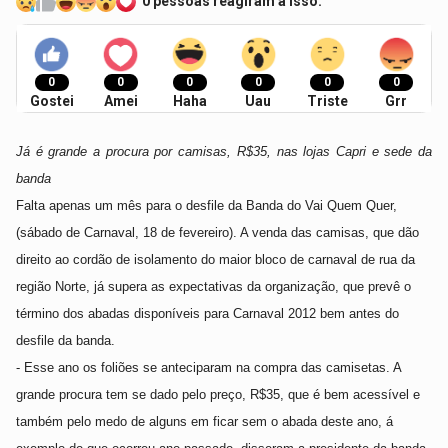
0 pessoas reagiram a isso.
0
0
0
0
0
0
Gostei
Amei
Haha
Uau
Triste
Grr
Já é grande a procura por camisas, R$35, nas lojas Capri e sede da
banda
Falta apenas um mês para o desfile da Banda do Vai Quem Quer,
(sábado de Carnaval, 18 de fevereiro). A venda das camisas, que dão
direito ao cordão de isolamento do maior bloco de carnaval de rua da
região Norte, já supera as expectativas da organização, que prevê o
término dos abadas disponíveis para Carnaval 2012 bem antes do
desfile da banda.
- Esse ano os foliões se anteciparam na compra das camisetas. A
grande procura tem se dado pelo preço, R$35, que é bem acessível e
também pelo medo de alguns em ficar sem o abada deste ano, á