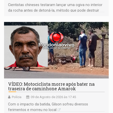
Cientistas chineses testaram lançar uma ogiva no interior
da rocha antes de detoná-la, método que pode destruir
corpos capazes de ameaçar a Terra
VÍDEO: Motociclista morre após bater na
traseira de caminhone Amarok
Polícia
09 de Agosto de 2026 às 17:45
​Com o impacto da batida, Gilson sofreu diversos
ferimentos e morreu no local