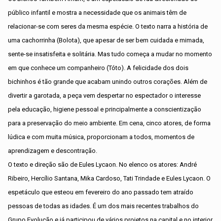
público infantil e mostra a necessidade que os animais têm de
relacionar-se com seres da mesma espécie. O texto narra a história de
uma cachorrinha (Bolota), que apesar de ser bem cuidada e mimada,
sente-se insatisfeita e solitária. Mas tudo começa a mudar no momento
em que conhece um companheiro (Tóto). A felicidade dos dois
bichinhos é tão grande que acabam unindo outros corações. Além de
divertir a garotada, a peça vem despertar no espectador o interesse
pela educação, higiene pessoal e principalmente a conscientização
para a preservação do meio ambiente. Em cena, cinco atores, de forma
lúdica e com muita música, proporcionam a todos, momentos de
aprendizagem e descontração.
O texto e direção são de Eules Lycaon. No elenco os atores: André
Ribeiro, Hercílio Santana, Mika Cardoso, Tati Trindade e Eules Lycaon. O
espetáculo que esteou em fevereiro do ano passado tem atraído
pessoas de todas as idades. É um dos mais recentes trabalhos do
Grupo Evolução e já participou de vários projetos na capital e no interior