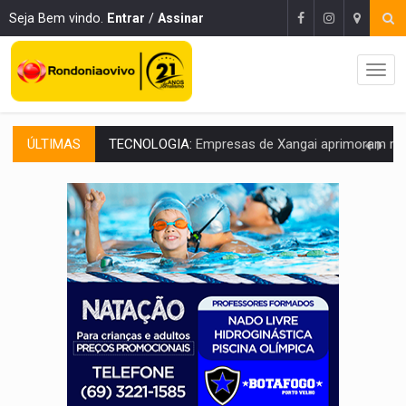
Seja Bem vindo.
Entrar
/
Assinar
ÚLTIMAS
PROTEGE A TERRA:
China descobre como explodir asteroide com bomba n
VÍDEO:
Motociclista morre após bater na traseira de camin
PARECE UM NUGGET:
Essa receita com frango virou o meu ja
EMPREENDEDORISMO:
7 negócios que podem começar com pouco dinheiro e vi
GIGANTE DA AMÉRICA:
Brasil reúne dimensão continental e posição estratégic
INDEPENDÊNCIA:
10 dicas importantes para quem quer mo
VARCENA:
Cientistas descobrem nova espécie de rã em florestas alagada
BARGANHA:
Vai comprar celular usado? Veja como consultar o a