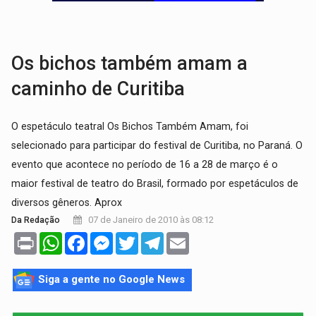
AMOR PERDIDO DÓI:
Luto amoroso não tem prazo, mas exige aten
TECNOLOGIA:
Empresas de Xangai aprimoram robôs de IA incorporada em 
Os bichos também amam a
caminho de Curitiba
O espetáculo teatral Os Bichos Também Amam, foi
selecionado para participar do festival de Curitiba, no Paraná. O
evento que acontece no período de 16 a 28 de março é o
maior festival de teatro do Brasil, formado por espetáculos de
diversos gêneros. Aprox
07 de Janeiro de 2010 às 08:12
Da Redação
Print
WhatsApp
Facebook
Messenger
Twitter
Telegram
Email
Siga a gente no Google News