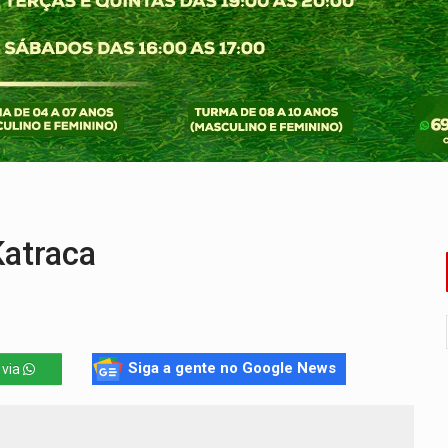
Estadual de MC's acontece neste sábado em PVH
e morreu após bater de frente com carreta
Penha - apesar do avanço, a violência escala
da LATAM partindo de Ji-Paraná a partir de dezembro
tacam casal de idosos na zona Leste
Katraca
Siga a gente no Google News
 via