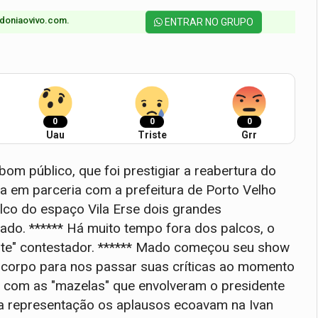
doniaovivo.com.​
ENTRAR NO GRUPO
0
0
0
Uau
Triste
Grr
om público, que foi prestigiar a reabertura do
a em parceria com a prefeitura de Porto Velho
lco do espaço Vila Erse dois grandes
Mado. ****** Há muito tempo fora dos palcos, o
ate" contestador. ****** Mado começou seu show
corpo para nos passar suas críticas ao momento
nte com as "mazelas" que envolveram o presidente
ua representação os aplausos ecoavam na Ivan