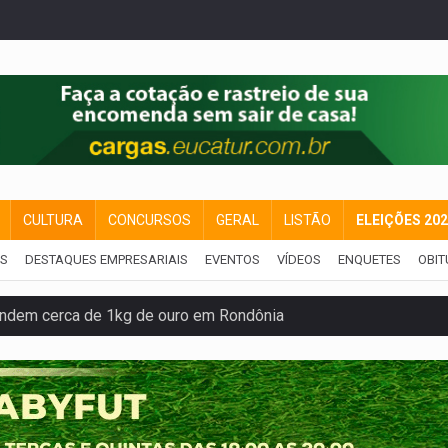
CULTURA
CONCURSOS
GERAL
LISTÃO
ELEIÇÕES 20
IS
DESTAQUES EMPRESARIAIS
EVENTOS
VÍDEOS
ENQUETES
OBIT
endem cerca de 1kg de ouro em Rondônia
scolhe Alfredo Gaspar como vice, alvo de denúncia por estupro
 provoca lentidão no trânsito
tadual declara carros por R$ 25 e casas por R$ 300 em RO
duas pessoas ficam feridas no Cohab