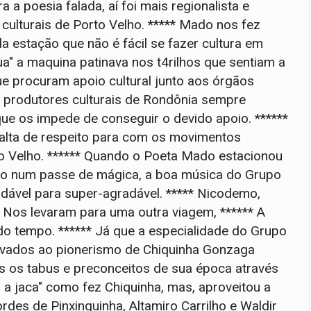
 a poesia falada, aí foi mais regionalista e
s culturais de Porto Velho. ***** Mado nos fez
 estação que não é fácil se fazer cultura em
a" a maquina patinava nos t4rilhos que sentiam a
e procuram apoio cultural junto aos órgãos
s produtores culturais de Rondônia sempre
e os impede de conseguir o devido apoio. ******
alta de respeito para com os movimentos
to Velho. ****** Quando o Poeta Mado estacionou
omo num passe de mágica, a boa música do Grupo
adável para super-agradável. ***** Nicodemo,
* Nos levaram para uma outra viagem, ****** A
do tempo. ****** Já que a especialidade do Grupo
levados ao pionerismo de Chiquinha Gonzaga
s os tabus e preconceitos de sua época através
 a jaca" como fez Chiquinha, mas, aproveitou a
rdes de Pinxinguinha, Altamiro Carrilho e Waldir