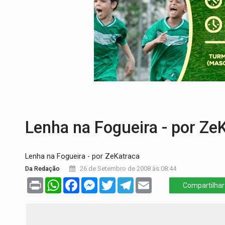
BATALHA DO JK:
Grande Final do Duelo 
NA BR-364:
Identificado motociclista qu
AGOSTO LILÁS:
20 anos de Lei Maria da 
NOVAS ROTAS:
ABAV anuncia novos voos 
VÍDEO:
Pitbulls fogem de residência e a
Lenha na Fogueira - por Ze
Lenha na Fogueira - por ZeKatraca
Da Redação
26 de Setembro de 2008 às 08:44
Print
WhatsApp
Facebook
Messenger
Twitter
Telegram
Email
Compartilhar