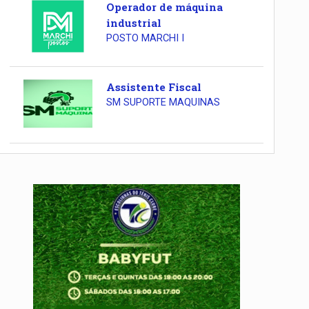
Operador de máquina
industrial
POSTO MARCHI I
Assistente Fiscal
SM SUPORTE MAQUINAS