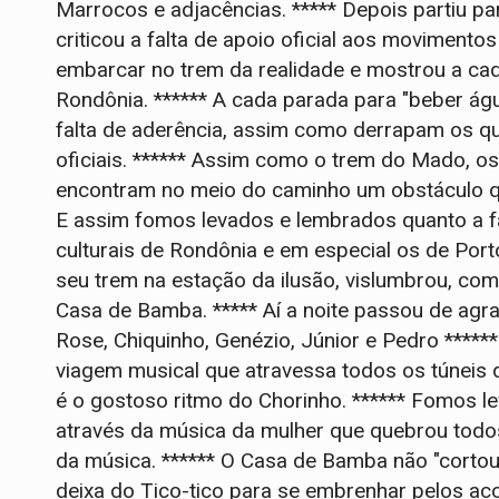
Marrocos e adjacências. ***** Depois partiu para
criticou a falta de apoio oficial aos movimento
embarcar no trem da realidade e mostrou a cada
Rondônia. ****** A cada parada para "beber águ
falta de aderência, assim como derrapam os qu
oficiais. ****** Assim como o trem do Mado, o
encontram no meio do caminho um obstáculo qu
E assim fomos levados e lembrados quanto a f
culturais de Rondônia e em especial os de Por
seu trem na estação da ilusão, vislumbrou, c
Casa de Bamba. ***** Aí a noite passou de agr
Rose, Chiquinho, Genézio, Júnior e Pedro *****
viagem musical que atravessa todos os túneis 
é o gostoso ritmo do Chorinho. ****** Fomos 
através da música da mulher que quebrou todo
da música. ****** O Casa de Bamba não "cortou
deixa do Tico-tico para se embrenhar pelos aco