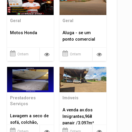
Geral
Geral
Motos Honda
Aluga - se um
ponto comercial
Ontem
Ontem
Prestadores
Imóveis
Serviços
A venda av.dos
Lavagem a seco de
Imigrantes,968
sofá, colchão,
panair /3.097m²
tapetes...
Ontem
Ontem