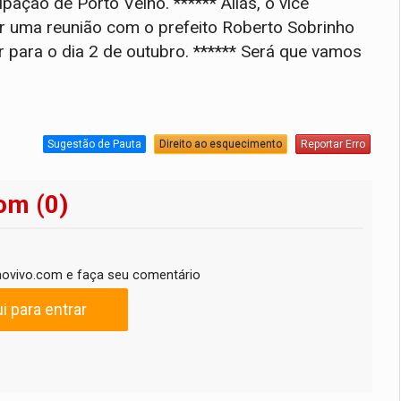
ção de Porto Velho. ****** Aliás, o vice
ar uma reunião com o prefeito Roberto Sobrinho
 para o dia 2 de outubro. ****** Será que vamos
Sugestão de Pauta
Direito ao esquecimento
Reportar Erro
om (0)
ovivo.com e faça seu comentário
i para entrar