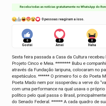
Receba todas as notícias gratuitamente no WhatsApp do Ron
0 pessoas reagiram a isso.
0
0
0
Gostei
Amei
Haha
Sexta feira passada a Casa da Cultura recebeu b
Projeto Cinco e Meia. ******** Bubu e companhi
através da Fundação Iaripuna, colocaram no pa
espetáculos. ****** O primeiro foi o do Poeta 
Poeta Mado nem por issoperdeu a verve do "v
com uma performance na qual usava o próprio 
político pelo qual passa o Brasil, principalme
do Senado Federal. ****** A cada quadro de s