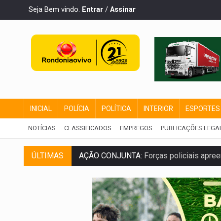
Seja Bem vindo.
Entrar
/
Assinar
INICIAL
POLÍCIA
POLÍTICA
INTERIOR
ESPORTES
NOTÍCIAS
CLASSIFICADOS
EMPREGOS
PUBLICAÇÕES LEGA
AÇÃO CONJUNTA:
Forças policiais apre
ÚLTIMAS
PF ESTÁ APURANDO:
Flávio Bolsonaro e
NO CENTRO:
Colisão entre ônibus e carro
ELEIÇÕES 2026:
Candidato a deputado es
VÍDEO:
Motocicletas batem de frente e 