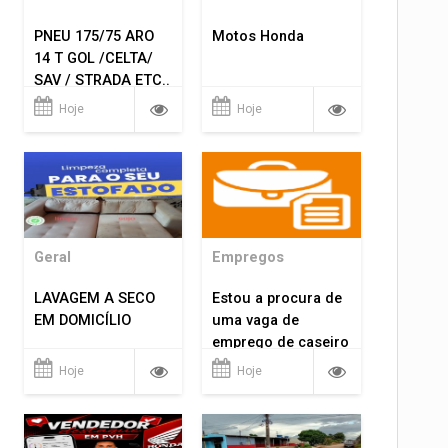
PNEU 175/75 ARO
Motos Honda
14 T GOL /CELTA/
SAV / STRADA ETC..
R$ 219,99
Hoje
Hoje
MONTAGEM GRATIS
Geral
Empregos
LAVAGEM A SECO
Estou a procura de
EM DOMICÍLIO
uma vaga de
emprego de caseiro
em porto velho
Hoje
Hoje
rondônia