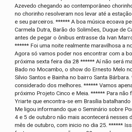
Azevedo chegando ao contemporâneo chorinho d
no chorinho resolveram nos levar até a estaç
e seu parceiros. ****** A boa música ecoava pe
Carmela Dutra, Barão do Solimões, Duque de Ca
antes de pegar o ônibus entrasse da Ivan Marro
****** Foi uma noite realmente maravilhosa a no
Agora só vamos poder nos encontrar com a boa
próxima sexta feira dia 28 ****** Aí não será m
Bado no Mocambo, o show do Ernesto Melo no 
Silvio Santos e Bainha no bairro Santa Bárbara
considerado dos melhores. ****** Vamos apenas 
próximo Projeto Cinco e Meia. ****** Para não f
Yriarte que encontra-se em Brasília batalhando
Me ligou informando que o Seminário sobre Por
4 e 5 de outubro não mais acontecerá nesses dia
mês de outubro, com inicio no dia 25. ****** Is