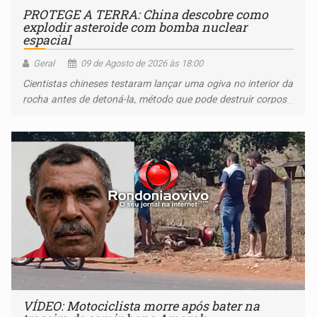
PROTEGE A TERRA: China descobre como
explodir asteroide com bomba nuclear
espacial
Geral
09 de Agosto de 2026 às 18:00
Cientistas chineses testaram lançar uma ogiva no interior da
rocha antes de detoná-la, método que pode destruir corpos
capazes de ameaçar a Terra
VÍDEO: Motociclista morre após bater na