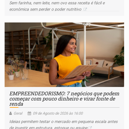
Sem farinha, nem leite, nem ovo essa receita é fácil e
econômica sem perder o poder nutritivo
EMPREENDEDORISMO: 7 negócios que podem
começar com pouco dinheiro e virar fonte de
renda
Geral
09 de Agosto de 2026 às 16:00
Ideias permitem testar o mercado em pequena escala antes
de investir em estrutura, estoque ou equipe