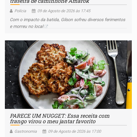
traseira de caminhone Amarok
Polícia
09 de Agosto de 2026 às 17:45
​Com o impacto da batida, Gilson sofreu diversos ferimentos
e morreu no local
PARECE UM NUGGET: Essa receita com
frango virou o meu jantar favorito
Gastronomia
09 de Agosto de 2026 às 17:00