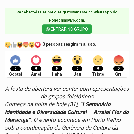
Receba todas as notícias gratuitamente no WhatsApp do
Rondoniaovivo.com.​
ENTRAR NO GRUPO
0 pessoas reagiram a isso.
0
0
0
0
0
0
Gostei
Amei
Haha
Uau
Triste
Grr
A festa de abertura vai contar com apresentações
de grupos folclóricos
Começa na noite de hoje (31),
“I Seminário
Identidade e Diversidade Cultural – Arraial Flor do
Maracujá”
. O evento acontece em Porto Velho
sob a coordenação da Gerência de Cultura da