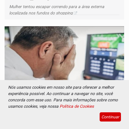
Mulher tentou escapar correndo para a área externa
localizada nos fundos do shopping
Nós usamos cookies em nosso site para oferecer a melhor
experiência possível. Ao continuar a navegar no site, você
LUDOPATIA: Apostas online começam a afetar
concorda com esse uso. Para mais informações sobre como
produtividade e rotina nas empresas
usamos cookies, veja nossa
Política de Cookies
Brasil e Mundo
08 de Agosto de 2026 às 21:00
Continuar
Entre os sinais de alerta estão faltas recorrentes, queda de
produtividade, dificuldade de concentração, solicitações