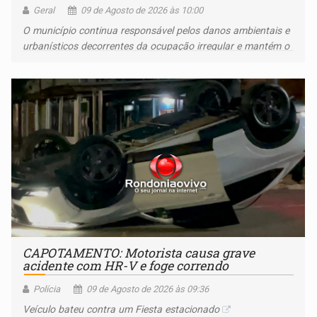
Geral
09 de Agosto de 2026 às 10:00
O município continua responsável pelos danos ambientais e
urbanísticos decorrentes da ocupação irregular e mantém o
dever de fiscalizar
CAPOTAMENTO: Motorista causa grave
acidente com HR-V e foge correndo
Polícia
09 de Agosto de 2026 às 09:36
Veículo bateu contra um Fiesta estacionado