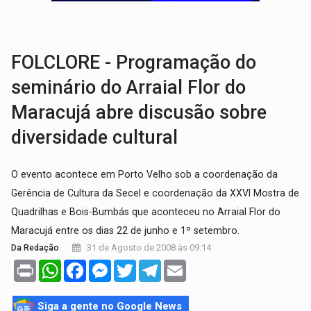
AMOR PERDIDO DÓI:
Luto amoroso não tem prazo, mas exige aten
TECNOLOGIA:
Empresas de Xangai aprimoram robôs de IA incorporada em 
FOLCLORE - Programação do
seminário do Arraial Flor do
Maracujá abre discusão sobre
diversidade cultural
O evento acontece em Porto Velho sob a coordenação da
Gerência de Cultura da Secel e coordenação da XXVI Mostra de
Quadrilhas e Bois-Bumbás que aconteceu no Arraial Flor do
Maracujá entre os dias 22 de junho e 1º setembro.
31 de Agosto de 2008 às 09:14
Da Redação
Print
WhatsApp
Facebook
Messenger
Twitter
Telegram
Email
Siga a gente no Google News