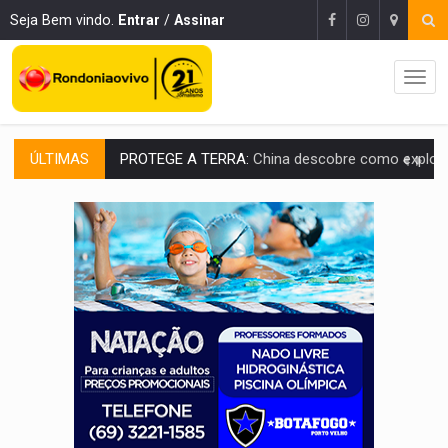
Seja Bem vindo.
Entrar
/
Assinar
ÚLTIMAS
PROTEGE A TERRA:
China descobre como explodir asteroide com bomba n
VÍDEO:
Motociclista morre após bater na traseira de camin
PARECE UM NUGGET:
Essa receita com frango virou o meu ja
EMPREENDEDORISMO:
7 negócios que podem começar com pouco dinheiro e vi
GIGANTE DA AMÉRICA:
Brasil reúne dimensão continental e posição estratégic
INDEPENDÊNCIA:
10 dicas importantes para quem quer mo
VARCENA:
Cientistas descobrem nova espécie de rã em florestas alagada
BARGANHA:
Vai comprar celular usado? Veja como consultar o a