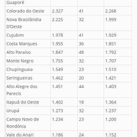
Guaporé
Colorado do Oeste
2.327
41
2.268
Nova Brasilândia
2.225
32
1.999
D’Oeste
Cujubim
1.978
41
1.929
Costa Marques
1.955
36
1.851
Alto Paraíso
1.847
48
1.792
Monte Negro
1.755
32
1.707
Chupinguaia
1.549
23
1.510
Seringueiras
1.462
20
1.421
Alto Alegre dos
1.451
44
1.403
Parecis
Itapuã do Oeste
1.402
18
1.364
Urupá
1.273
32
1.237
Campo Novo de
1.234
23
1.200
Rondônia
Vale do Anari
1.186
24
1.152