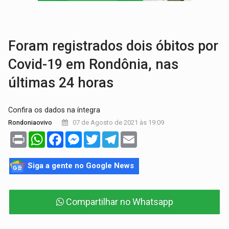
INFRAESTRUTURA:
Após quase 30 anos de espera, asfalto chega ao bairr
A ILHA:
Coreografia de Rondônia estreia na programação do Festival de Dan
Foram registrados dois óbitos por
Covid-19 em Rondônia, nas
últimas 24 horas
Confira os dados na íntegra
07 de Agosto de 2021 às 19:09
Rondoniaovivo
Print
WhatsApp
Facebook
Messenger
Twitter
Telegram
Email
Siga a gente no Google News
Compartilhar no Whatsapp