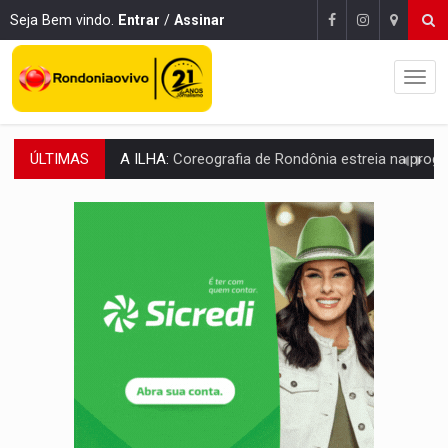
Seja Bem vindo.
Entrar
/
Assinar
ÚLTIMAS
ELEIÇÕES 2026:
Sgt. Mouza esclarece 'erro de digitação' em declaração de patrim
JUDICIÁRIO:
Sinjur parabeniza servidores pelo adicional de incentivo com ef
Publicação Legal:
AVISO DE LICITAÇÃO: Pregão Eletrônico Nº 12/2026
BR-364:
Polícia apreende mais de uma tonelada de drogas em fundo fal
EMOCIONE:
PRESENTES: Confira os sorteados na promoção de 
VOVÔ LADRÃO:
Idoso é filmado furtando bicicleta na frente
JUSTIÇA:
Comarca de Nova Mamoré terá seu primeiro jú
ADAILTON FÚRIA:
Assessoria denuncia suposto ataque com perfis falso