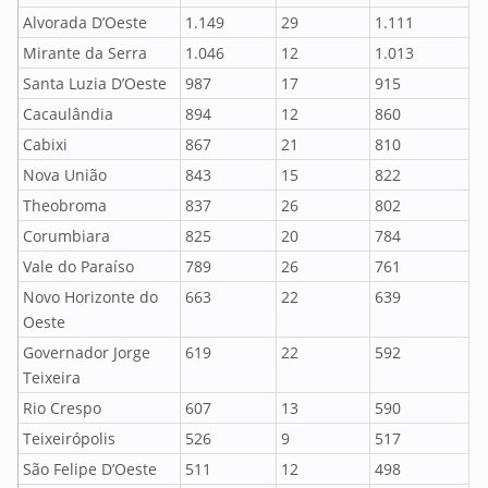
Alvorada D’Oeste
1.149
29
1.111
Mirante da Serra
1.046
12
1.013
Santa Luzia D’Oeste
987
17
915
Cacaulândia
894
12
860
Cabixi
867
21
810
Nova União
843
15
822
Theobroma
837
26
802
Corumbiara
825
20
784
Vale do Paraíso
789
26
761
Novo Horizonte do
663
22
639
Oeste
Governador Jorge
619
22
592
Teixeira
Rio Crespo
607
13
590
Teixeirópolis
526
9
517
São Felipe D’Oeste
511
12
498