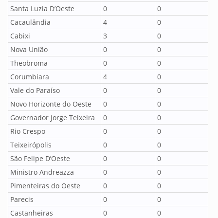
Santa Luzia D’Oeste
0
0
Cacaulândia
4
0
Cabixi
3
0
Nova União
0
0
Theobroma
0
0
Corumbiara
4
0
Vale do Paraíso
0
0
Novo Horizonte do Oeste
0
0
Governador Jorge Teixeira
0
0
Rio Crespo
0
0
Teixeirópolis
0
0
São Felipe D’Oeste
0
0
Ministro Andreazza
0
0
Pimenteiras do Oeste
0
0
Parecis
0
0
Castanheiras
0
0