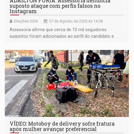
ADAILTON FÚRIA: Assessoria denuncia
suposto ataque com perfis falsos no
Instagram
Eleições 2026
07 de Agosto de 2026 às 14:28
Assessoria afirma que cerca de 10 mil seguidores
suspeitos foram adicionados ao perfil do candidato e
informou que acionou a Meta para apurar o caso e
remover as contas
VÍDEO: Motoboy de delivery sofre fratura
após mulher avançar preferencial