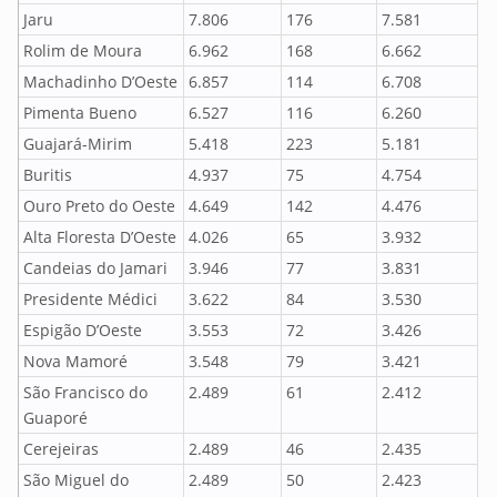
Jaru
7.806
176
7.581
Rolim de Moura
6.962
168
6.662
Machadinho D’Oeste
6.857
114
6.708
Pimenta Bueno
6.527
116
6.260
Guajará-Mirim
5.418
223
5.181
Buritis
4.937
75
4.754
Ouro Preto do Oeste
4.649
142
4.476
Alta Floresta D’Oeste
4.026
65
3.932
Candeias do Jamari
3.946
77
3.831
Presidente Médici
3.622
84
3.530
Espigão D’Oeste
3.553
72
3.426
Nova Mamoré
3.548
79
3.421
São Francisco do
2.489
61
2.412
Guaporé
Cerejeiras
2.489
46
2.435
São Miguel do
2.489
50
2.423