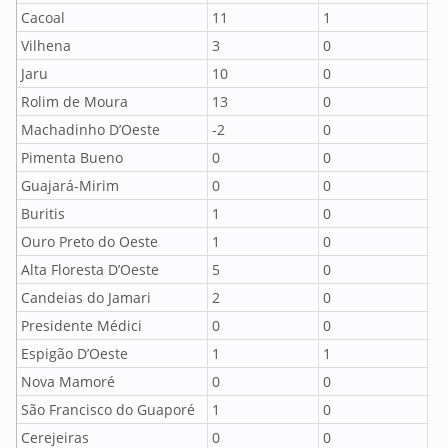
Cacoal
11
1
Vilhena
3
0
Jaru
10
0
Rolim de Moura
13
0
Machadinho D’Oeste
-2
0
Pimenta Bueno
0
0
Guajará-Mirim
0
0
Buritis
1
0
Ouro Preto do Oeste
1
0
Alta Floresta D’Oeste
5
0
Candeias do Jamari
2
0
Presidente Médici
0
0
Espigão D’Oeste
1
1
Nova Mamoré
0
0
São Francisco do Guaporé
1
0
Cerejeiras
0
0