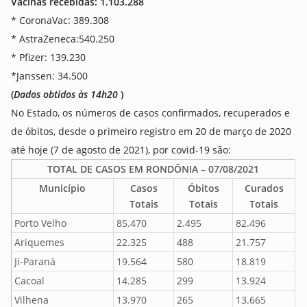
Vacinas recebidas:
1.103.288
* CoronaVac: 389.308
* AstraZeneca:540.250
* Pfizer: 139.230
*Janssen: 34.500
(
Dados obtidos às 14h20
)
No Estado, os números de casos confirmados, recuperados e
de óbitos, desde o primeiro registro em 20 de março de 2020
até hoje (7 de agosto de 2021), por covid-19 são:
TOTAL DE CASOS EM RONDÔNIA – 07/08/2021
Município
Casos
Óbitos
Curados
Totais
Totais
Totais
Porto Velho
85.470
2.495
82.496
Ariquemes
22.325
488
21.757
Ji-Paraná
19.564
580
18.819
Cacoal
14.285
299
13.924
Vilhena
13.970
265
13.665