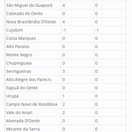
São Miguel do Guaporé
4
0
Colorado do Oeste
0
0
Nova Brasilândia D’Oeste
4
0
Cujubim
-1
-1
Costa Marques
0
0
Alto Paraíso
0
0
Monte Negro
0
0
Chupinguaia
0
0
Seringueiras
3
0
Alto Alegre dos Parecis
0
0
Itapuã do Oeste
0
0
Urupá
1
0
Campo Novo de Rondônia
2
0
Vale do Anari
2
0
Alvorada D’Oeste
0
0
Mirante da Serra
0
0