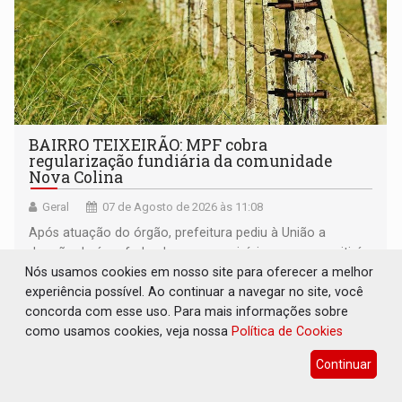
BAIRRO TEIXEIRÃO: MPF cobra
regularização fundiária da comunidade
Nova Colina
Geral
07 de Agosto de 2026 às 11:08
Após atuação do órgão, prefeitura pediu à União a
doação de área federal para o município, o que permitirá
a regularização de ocupantes de boa fé
Nós usamos cookies em nosso site para oferecer a melhor
experiência possível. Ao continuar a navegar no site, você
concorda com esse uso. Para mais informações sobre
como usamos cookies, veja nossa
Política de Cookies
Continuar