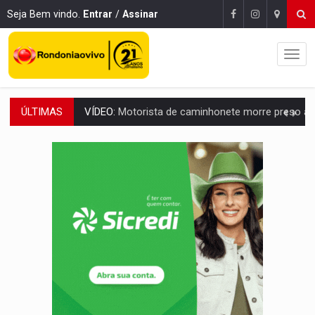
Seja Bem vindo.
Entrar
/
Assinar
ÚLTIMAS
LAZER:
Seis lugares gratuitos para aproveitar o fim de semana e
VÍDEO:
FTICCO e Força Tática prendem membro do CV com arma e drogas em
INCLUSÃO:
Prefeitura fortalece parceria com a APAE para ampliar ações v
DEFESA:
Exército testa inovações no combate a drones durante exerc
TEMAS SOCIOAMBIENTAIS:
Em Itapuã do Oeste, CINEMAZÔNIA leva cinema amazônico 
PREVISÃO:
Interior de Rondônia terá sábado (8) de calor intenso
INFRAESTRUTURA:
Após quase 30 anos de espera, asfalto chega ao bairr
A ILHA:
Coreografia de Rondônia estreia na programação do Festival de Dan