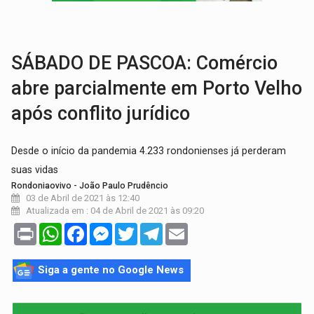
TRÁGICO:
Pai do 'Xandy Motocross' morre em acidente
VÍDEO:
Motorista de caminhonete morre preso às ferragens em colisão com
SÁBADO DE PASCOA: Comércio
abre parcialmente em Porto Velho
após conflito jurídico
Desde o início da pandemia 4.233 rondonienses já perderam
suas vidas
Rondoniaovivo - João Paulo Prudêncio
03 de Abril de 2021 às 12:40
Atualizada em : 04 de Abril de 2021 às 09:20
Print
WhatsApp
Facebook
Messenger
Twitter
Telegram
Email
Siga a gente no Google News