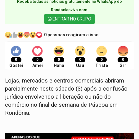
Receba todas as notícias gratuitamente no WhatsApp do
Rondoniaovivo.com.​
ENTRAR NO GRUPO
0 pessoas reagiram a isso.
0
0
0
0
0
0
Gostei
Amei
Haha
Uau
Triste
Grr
Lojas, mercados e centros comerciais abriram
parcialmente neste sábado (3) após a confusão
jurídica envolvendo a liberação ou não do
comércio no final de semana de Páscoa em
Rondônia.