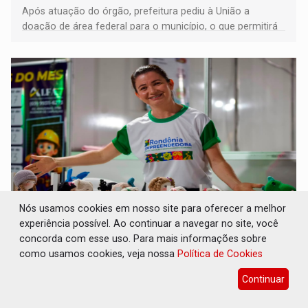
Após atuação do órgão, prefeitura pediu à União a
doação de área federal para o município, o que permitirá
a regularização de ocupantes de boa fé
Nós usamos cookies em nosso site para oferecer a melhor
experiência possível. Ao continuar a navegar no site, você
SUCESSO NA ABERTURA: 2ª Feira Rondônia
Empreendedora segue no Espaço
concorda com esse uso. Para mais informações sobre
Alternativo com entrada gratuita até
como usamos cookies, veja nossa
Política de Cookies
domingo
Continuar
Comunidade
07 de Agosto de 2026 às 10:40
Programação reúne em um só lugar o melhor da